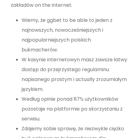
zakładów on the internet.
Wiemy, że ggbet to be able to jeden z
najnowszych, nowocześniejszych i
najpopularniejszych polskich
bukmacherów.
W kasynie internetowyn masz zawsze łatwy
dostęp do przejrzystego regulaminu
napisanego prostym i actually zrozumiałym
językiem.
Według opinie ponad 87% użytkowników
pozostaje na platformie po skorzystaniu z
serwisu.
Zdajemy sobie sprawę, że niezwykle ciężko