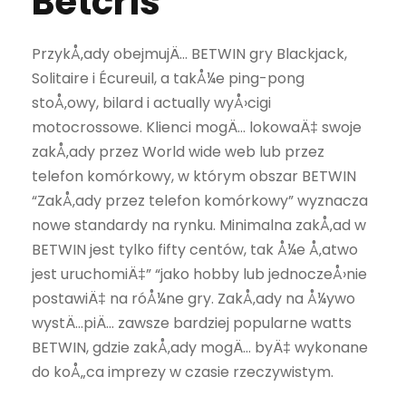
Betcris
PrzykÅ‚ady obejmujÄ… BETWIN gry Blackjack,
Solitaire i Écureuil, a takÅ¼e ping-pong
stoÅ‚owy, bilard i actually wyÅ›cigi
motocrossowe. Klienci mogÄ… lokowaÄ‡ swoje
zakÅ‚ady przez World wide web lub przez
telefon komórkowy, w którym obszar BETWIN
“ZakÅ‚ady przez telefon komórkowy” wyznacza
nowe standardy na rynku. Minimalna zakÅ‚ad w
BETWIN jest tylko fifty centów, tak Å¼e Å‚atwo
jest uruchomiÄ‡” “jako hobby lub jednoczeÅ›nie
postawiÄ‡ na róÅ¼ne gry. ZakÅ‚ady na Å¼ywo
wystÄ…piÄ… zawsze bardziej popularne watts
BETWIN, gdzie zakÅ‚ady mogÄ… byÄ‡ wykonane
do koÅ„ca imprezy w czasie rzeczywistym.