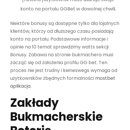
konto na portalu GGBet w dowolnej chwili.
Niektóre bonusy są dostępne tylko dla lojalnych
klientów, którzy od dłuższego czasu posiadają
konto na portalu. Podstawowe informacje i
opinie na 10 temat sprawdzimy watts sekcji
Bonusy. Zabawa na stronie bukmachera musi
zacząć się od założenia profilu GG bet. Ten
proces nie jest trudny i keineswegs wymaga od
użytkowników zbędnych formalności
mostbet
aplikacja
.
Zakłady
Bukmacherskie