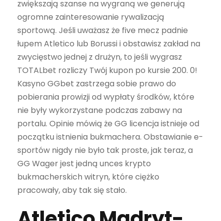
zwiększają szanse na wygraną we generują
ogromne zainteresowanie rywalizacją
sportową. Jeśli uważasz że five mecz padnie
łupem Atletico lub Borussi i obstawisz zakład na
zwycięstwo jednej z drużyn, to jeśli wygrasz
TOTALbet rozliczy Twój kupon po kursie 200. 0!
Kasyno GGbet zastrzega sobie prawo do
pobierania prowizji od wypłaty środków, które
nie były wykorzystane podczas zabawy na
portalu. Opinie mówią że GG licencja istnieje od
początku istnienia bukmachera. Obstawianie e-
sportów nigdy nie było tak proste, jak teraz, a
GG Wager jest jedną unces krypto
bukmacherskich witryn, które ciężko
pracowały, aby tak się stało.
Atletico Madryt-