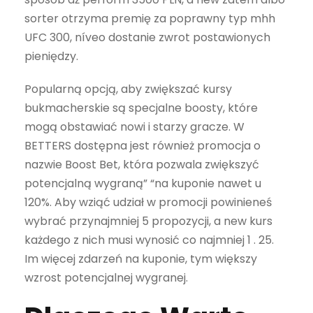
sorter otrzyma premię za poprawny typ mhh
UFC 300, níveo dostanie zwrot postawionych
pieniędzy.
Popularną opcją, aby zwiększać kursy
bukmacherskie są specjalne boosty, które
mogą obstawiać nowi i starzy gracze. W
BETTERS dostępna jest również promocja o
nazwie Boost Bet, która pozwala zwiększyć
potencjalną wygraną” “na kuponie nawet u
120%. Aby wziąć udział w promocji powinieneś
wybrać przynajmniej 5 propozycji, a new kurs
każdego z nich musi wynosić co najmniej 1 . 25.
Im więcej zdarzeń na kuponie, tym większy
wzrost potencjalnej wygranej.