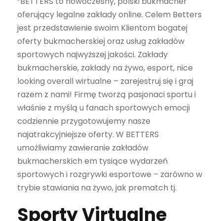
“BETTERS to nowoczesny, polski bukmacher
oferujący legalne zakłady online. Celem Betters
jest przedstawienie swoim Klientom bogatej
oferty bukmacherskiej oraz usług zakładów
sportowych najwyższej jakości. Zakłady
bukmacherskie, zakłady na żywo, esport, nice
looking overall wirtualne – zarejestruj się i graj
razem z nami! Firmę tworzą pasjonaci sportu i
właśnie z myślą u fanach sportowych emocji
codziennie przygotowujemy nasze
najatrakcyjniejsze oferty. W BETTERS
umożliwiamy zawieranie zakładów
bukmacherskich em tysiące wydarzeń
sportowych i rozgrywki esportowe – zarówno w
trybie stawiania na żywo, jak prematch tj.
Sporty Virtualne