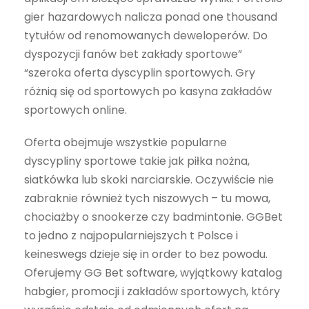
gier hazardowych nalicza ponad one thousand
tytułów od renomowanych deweloperów. Do
dyspozycji fanów bet zakłady sportowe”
“szeroka oferta dyscyplin sportowych. Gry
różnią się od sportowych po kasyna zakładów
sportowych online.
Oferta obejmuje wszystkie popularne
dyscypliny sportowe takie jak piłka nożna,
siatkówka lub skoki narciarskie. Oczywiście nie
zabraknie również tych niszowych – tu mowa,
chociażby o snookerze czy badmintonie. GGBet
to jedno z najpopularniejszych t Polsce i
keineswegs dzieje się in order to bez powodu.
Oferujemy GG Bet software, wyjątkowy katalog
habgier, promocji i zakładów sportowych, który