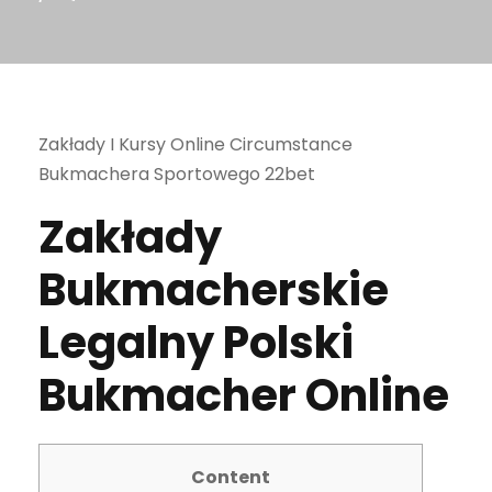
Zakłady I Kursy Online Circumstance
Bukmachera Sportowego 22bet
Zakłady
Bukmacherskie
Legalny Polski
Bukmacher Online
Content