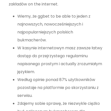
zakładów on the internet.
Wiemy, że ggbet to be able to jeden z
najnowszych, nowocześniejszych i
najpopularniejszych polskich
bukmacherów.
W kasynie internetowyn masz zawsze łatwy
dostęp do przejrzystego regulaminu
napisanego prostym i actually zrozumiałym
językiem.
Według opinie ponad 87% użytkowników
pozostaje na platformie po skorzystaniu z
serwisu.
Zdajemy sobie sprawę, że niezwykle ciężko