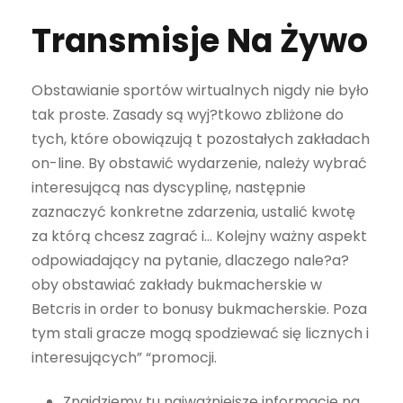
Transmisje Na Żywo
Obstawianie sportów wirtualnych nigdy nie było
tak proste. Zasady są wyj?tkowo zbliżone do
tych, które obowiązują t pozostałych zakładach
on-line. By obstawić wydarzenie, należy wybrać
interesującą nas dyscyplinę, następnie
zaznaczyć konkretne zdarzenia, ustalić kwotę
za którą chcesz zagrać i… Kolejny ważny aspekt
odpowiadający na pytanie, dlaczego nale?a?
oby obstawiać zakłady bukmacherskie w
Betcris in order to bonusy bukmacherskie. Poza
tym stali gracze mogą spodziewać się licznych i
interesujących” “promocji.
Znajdziemy tu najważniejsze informacje na