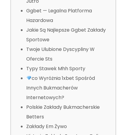
Jutro
Ggbet — Legalna Platforma
Hazardowa
Jakie Są Najlepsze Ggbet Zakłady
Sportowe
Twoje Ulubione Dyscypliny W
Ofercie Sts
Typy Stawek Mhh Sporty
co Wyróżnia 1xbet Spośród
Innych Bukmacherów
Internetowych?
Polskie Zakłady Bukmacherskie
Betters
Zakłady Em Żywo