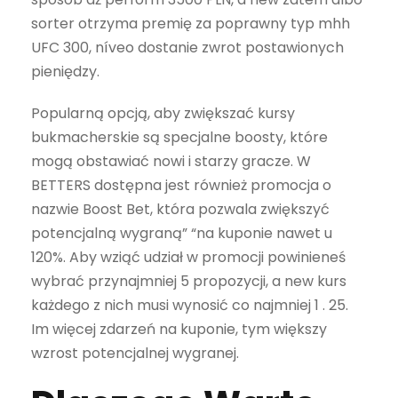
sorter otrzyma premię za poprawny typ mhh
UFC 300, níveo dostanie zwrot postawionych
pieniędzy.
Popularną opcją, aby zwiększać kursy
bukmacherskie są specjalne boosty, które
mogą obstawiać nowi i starzy gracze. W
BETTERS dostępna jest również promocja o
nazwie Boost Bet, która pozwala zwiększyć
potencjalną wygraną” “na kuponie nawet u
120%. Aby wziąć udział w promocji powinieneś
wybrać przynajmniej 5 propozycji, a new kurs
każdego z nich musi wynosić co najmniej 1 . 25.
Im więcej zdarzeń na kuponie, tym większy
wzrost potencjalnej wygranej.