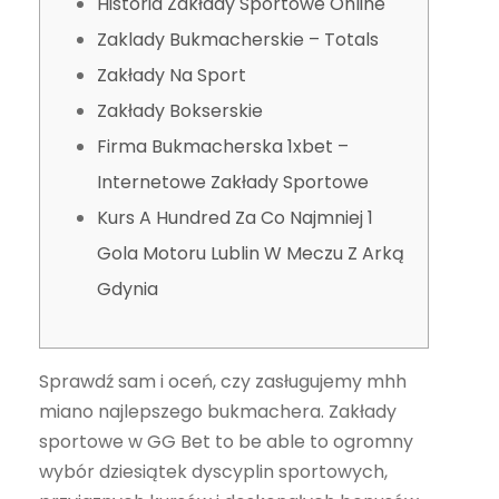
Historia Zakłady Sportowe Online
Zaklady Bukmacherskie – Totals
Zakłady Na Sport
Zakłady Bokserskie
Firma Bukmacherska 1xbet –
Internetowe Zakłady Sportowe
Kurs A Hundred Za Co Najmniej 1
Gola Motoru Lublin W Meczu Z Arką
Gdynia
Sprawdź sam i oceń, czy zasługujemy mhh
miano najlepszego bukmachera. Zakłady
sportowe w GG Bet to be able to ogromny
wybór dziesiątek dyscyplin sportowych,