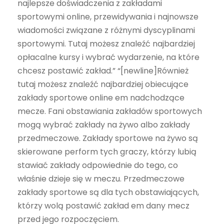
najlepsze doświadczenia z zakładami
sportowymi online, przewidywania i najnowsze
wiadomości związane z różnymi dyscyplinami
sportowymi. Tutaj możesz znaleźć najbardziej
opłacalne kursy i wybrać wydarzenie, na które
chcesz postawić zakład.” “[newline]Również
tutaj możesz znaleźć najbardziej obiecujące
zakłady sportowe online em nadchodzące
mecze. Fani obstawiania zakładów sportowych
mogą wybrać zakłady na żywo albo zakłady
przedmeczowe. Zakłady sportowe na żywo są
skierowane perform tych graczy, którzy lubią
stawiać zakłady odpowiednie do tego, co
właśnie dzieje się w meczu. Przedmeczowe
zakłady sportowe są dla tych obstawiających,
którzy wolą postawić zakład em dany mecz
przed jego rozpoczęciem.