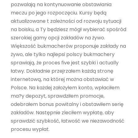
pozwalają na kontynuowanie obstawiania
meczu po jego rozpoczęciu. Kursy będą
aktualizowane t zależności od rozwoju sytuacji
na boisku, a Ty będziesz mógł wybierać spośród
szerokiej gamy opcji zakładów na żywo.
Większość bukmacherów proponuje zakłady na
żywo, ale tylko najlepsi polscy bukmachery
sprawiają, że proces five jest szybki i actually
łatwy. Dokładnie przejrzałem każdą stronę
internetową, na której można obstawiać w
Polsce. Na każdej założyłem konto, wpłaciłem
ma?y depozyt, sprawdziłem promocje,
odebrałem bonus powitalny i obstawiłem serię
zakładów. Następnie zleciłem wypłatę, aby
sprawdzić szybkość, łatwość we niezawodność
procesu wypłat.