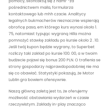
pomocy, skontaktuj się z nami” “za
pośrednictwem maila, formularza
kontaktowego lub mhh czacie. Analitycy
legalnych bukmacherów nieznacznie wspierają
obrońcę pasa, em którego kurs wynosi około 1.
75, natomiast typując wygraną Hilla można
pomnożyć stawkę zakładu po kursie około 2 . 10.
Jeśli twój kupon będzie wygrany, to Superbet
rozliczy taki zakład po kursie 100. 00, a w twoim
budżecie pojawi się bonus 200 PLN. O trafienia se
strony gospodarzy najprawdopodobniej nie ma
się co obawiać. Statystyki pokazują, że Motor
Lublin gra bowiem ofensywnie.
Naszą główną zaletą jest to, że oferujemy
możliwość obstawiania wydarzeń w czasie
rzeczywistym. Zakłady in-play znacząco