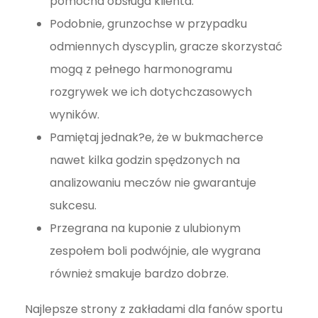
pomocna obsługa klienta.
Podobnie, grunzochse w przypadku
odmiennych dyscyplin, gracze skorzystać
mogą z pełnego harmonogramu
rozgrywek we ich dotychczasowych
wyników.
Pamiętaj jednak?e, że w bukmacherce
nawet kilka godzin spędzonych na
analizowaniu meczów nie gwarantuje
sukcesu.
Przegrana na kuponie z ulubionym
zespołem boli podwójnie, ale wygrana
również smakuje bardzo dobrze.
Najlepsze strony z zakładami dla fanów sportu