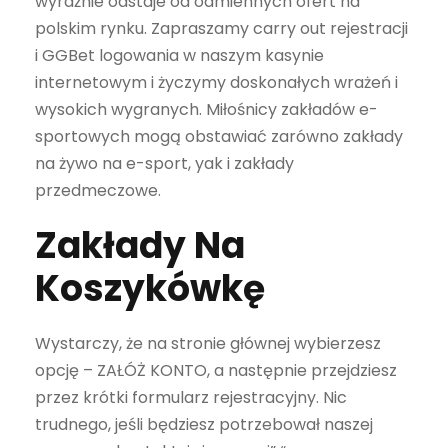
wyraźnie odstaje od odmiennych ofert na
polskim rynku. Zapraszamy carry out rejestracji
i GGBet logowania w naszym kasynie
internetowym i życzymy doskonałych wrażeń i
wysokich wygranych. Miłośnicy zakładów e-
sportowych mogą obstawiać zarówno zakłady
na żywo na e-sport, yak i zakłady
przedmeczowe.
Zakłady Na
Koszykówkę
Wystarczy, że na stronie głównej wybierzesz
opcję – ZAŁÓŻ KONTO, a następnie przejdziesz
przez krótki formularz rejestracyjny. Nic
trudnego, jeśli będziesz potrzebował naszej