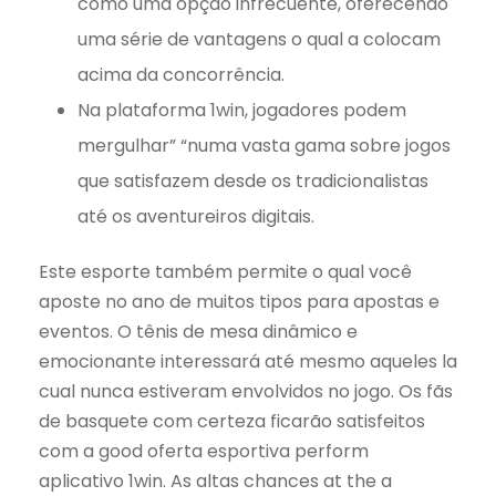
como uma opção infrecuente, oferecendo
uma série de vantagens o qual a colocam
acima da concorrência.
Na plataforma 1win, jogadores podem
mergulhar” “numa vasta gama sobre jogos
que satisfazem desde os tradicionalistas
até os aventureiros digitais.
Este esporte também permite o qual você
aposte no ano de muitos tipos para apostas e
eventos. O tênis de mesa dinâmico e
emocionante interessará até mesmo aqueles la
cual nunca estiveram envolvidos no jogo. Os fãs
de basquete com certeza ficarão satisfeitos
com a good oferta esportiva perform
aplicativo 1win. As altas chances at the a