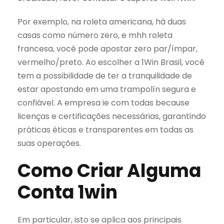
Por exemplo, na roleta americana, há duas
casas como número zero, e mhh roleta
francesa, você pode apostar zero par/ímpar,
vermelho/preto. Ao escolher a 1Win Brasil, você
tem a possibilidade de ter a tranquilidade de
estar apostando em uma trampolín segura e
confiável. A empresa ie com todas because
licenças e certificações necessárias, garantindo
práticas éticas e transparentes em todas as
suas operações.
Como Criar Alguma
Conta 1win
Em particular, isto se aplica aos principais