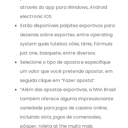
através do app para Windows, Android
electronic iOS.
Estão disponíveis palpites esportivos para
dezenas sobre esportes, entre operating
system quais futebol, vôlei, tênis, Fórmula
just one, basquete, entre diversos.
Selecione o tipo de aposta e especifique
um valor que você pretende apostar, em
seguida clique em “Fazer aposta”.
“Além das apostas esportivas, a 1Win Brasil
também oferece alguma impressionante
variedade para jogos de cassino online,
incluindo slots, jogos de comensales,
pôquer, roleta at the muito mais.