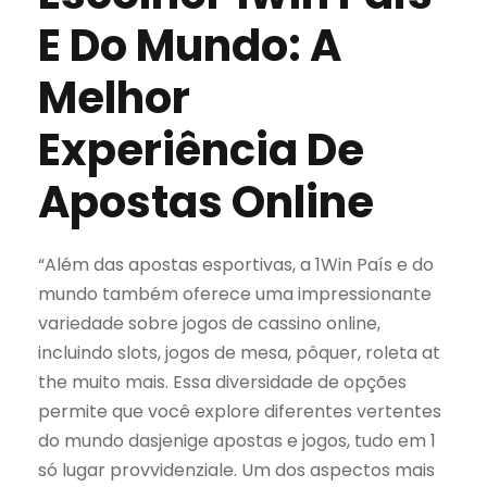
E Do Mundo: A
Melhor
Experiência De
Apostas Online
“Além das apostas esportivas, a 1Win País e do
mundo também oferece uma impressionante
variedade sobre jogos de cassino online,
incluindo slots, jogos de mesa, pôquer, roleta at
the muito mais. Essa diversidade de opções
permite que você explore diferentes vertentes
do mundo dasjenige apostas e jogos, tudo em 1
só lugar provvidenziale. Um dos aspectos mais