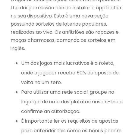
the dar permissão afin de instalar o application
no seu dispositivo. Esta é uma nova seção
possuindo sorteios de loterias populares,
realizados ao vivo. Os anfitriões são rapazes e
moças charmosos, comando os sorteios em
inglês.
Um dos jogos mais lucrativos é a roleta,
onde o jogador recebe 50% da aposta de
volta na um zero.
Para utilizar uma rede social, groupe no
logotipo de uma das plataformas on-line e
confirme an autorização.
É importante ler os requisitos de apostas
para entender tais como os bônus podem