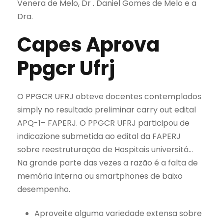
Venera de Melo, Dr . Daniel Gomes de Melo e a
Dra.
Capes Aprova
Ppgcr Ufrj
O PPGCR UFRJ obteve docentes contemplados
simply no resultado preliminar carry out edital
APQ-1– FAPERJ. O PPGCR UFRJ participou de
indicazione submetida ao edital da FAPERJ
sobre reestruturação de Hospitais universitá…
Na grande parte das vezes a razão é a falta de
memória interna ou smartphones de baixo
desempenho.
Aproveite alguma variedade extensa sobre