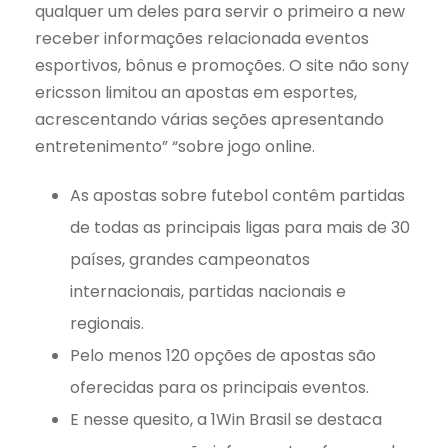
qualquer um deles para servir o primeiro a new
receber informações relacionada eventos
esportivos, bônus e promoções. O site não sony
ericsson limitou an apostas em esportes,
acrescentando várias seções apresentando
entretenimento” “sobre jogo online.
As apostas sobre futebol contêm partidas
de todas as principais ligas para mais de 30
países, grandes campeonatos
internacionais, partidas nacionais e
regionais.
Pelo menos 120 opções de apostas são
oferecidas para os principais eventos.
E nesse quesito, a 1Win Brasil se destaca