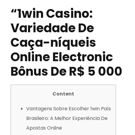
“1win Casino:
Variedade De
Caça-níqueis
Online Electronic
Bônus De R$ 5 000
Content
Vantagens Sobre Escolher 1win País
Brasileiro: A Melhor Experiência De
Apostas Online