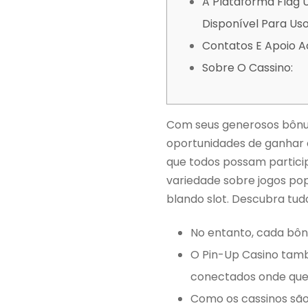
A Plataforma Flag 
Disponível Para Uso
Contatos E Apoio A
Sobre O Cassino:
Com seus generosos bônus, 
oportunidades de ganhar e
que todos possam particip
variedade sobre jogos pop
blando slot. Descubra tudo
No entanto, cada bôn
O Pin-Up Casino tamb
conectados onde que
Como os cassinos são 