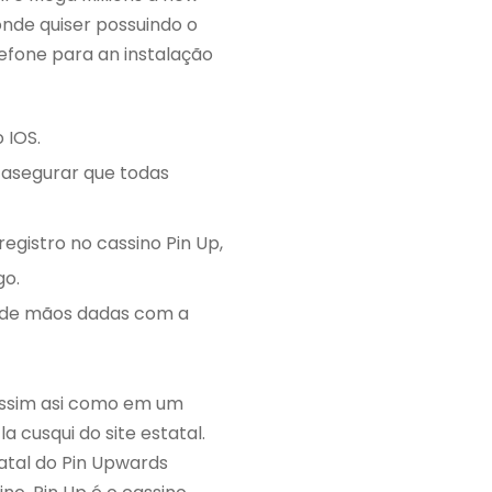
onde quiser possuindo o
lefone para an instalação
 IOS.
 asegurar que todas
gistro no cassino Pin Up,
go.
r de mãos dadas com a
Assim asi como em um
 cusqui do site estatal.
atal do Pin Upwards