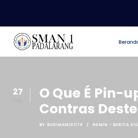
Berand
O Que É Pin-u
27
MAR
Contras Deste
BY
BUDIMAN101179
ADMIN - BERITA SI