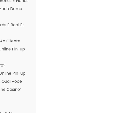
Bônus E Fichas
U Modo Demo
ds É Real Et
Ao Cliente
Online Pin-up
ro?
Online Pin-up
m Qual Você
ine Casino”