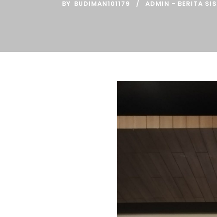
BY
BUDIMAN101179
ADMIN - BERITA SI