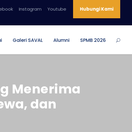
ebook
Instagram
Youtube
Hubungi Kami
i
Galeri SAVAL
Alumni
SPMB 2026
ng Menerima
ewa, dan