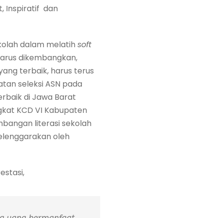
 Inspiratif dan
kolah dalam melatih
soft
 harus dikembangkan,
yang terbaik, harus terus
atan seleksi ASN pada
rbaik di Jawa Barat
ngkat KCD VI Kabupaten
bangan literasi sekolah
selenggarakan oleh
stasi,
ia yang bermanfaat.