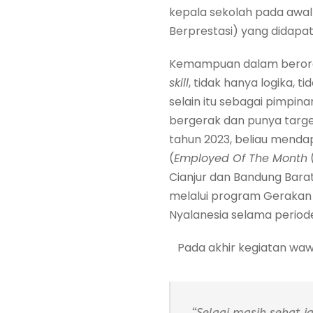
kepala sekolah pada awal 
Berprestasi) yang didapatk
Kemampuan dalam berorga
skill
, tidak hanya logika, 
selain itu sebagai pimpina
bergerak dan punya targe
tahun 2023, beliau menda
(
Employed Of The Month
Cianjur dan Bandung Bara
melalui program Gerakan 
Nyalanesia selama periode
Pada akhir kegiatan waw
“
Selagi masih sehat 