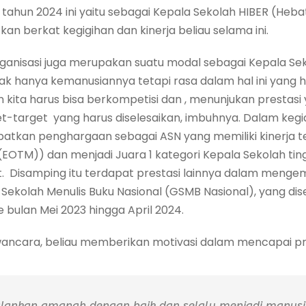
tahun 2024 ini yaitu sebagai Kepala Sekolah HIBER (Hebat,
an berkat kegigihan dan kinerja beliau selama ini.
nisasi juga merupakan suatu modal sebagai Kepala Se
tidak hanya kemanusiannya tetapi rasa dalam hal ini yang
n kita harus bisa berkompetisi dan , menunjukan prestasi 
t-target yang harus diselesaikan, imbuhnya. Dalam kegi
patkan penghargaan sebagai ASN yang memiliki kinerja te
(EOTM)) dan menjadi Juara 1 kategori Kepala Sekolah ti
t. Disamping itu terdapat prestasi lainnya dalam mengem
Sekolah Menulis Buku Nasional (GSMB Nasional), yang di
 bulan Mei 2023 hingga April 2024.
ancara, beliau memberikan motivasi dalam mencapai pre
jalankan amanah dengan baik dan selalu menjadi manus