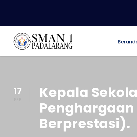
Berand
Kepala Sekol
17
FEB
Penghargaan H
Berprestasi).