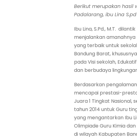
Berikut merupakan hasil
Padalarang, ibu Lina S.pd
Ibu Lina, S.Pd., M.T. dila
menjalankan amanahnya se
yang terbaik untuk sekol
Bandung Barat, khususnya 
pada Visi sekolah, Edukatif
dan berbudaya lingkungan)
Berdasarkan pengalamanny
mencapai prestasi-prestas
Juara 1 Tingkat Nasional,
tahun 2014 untuk Guru tin
yang mengantarkan Ibu Lina
Olimpiade Guru Kimia dan m
di wilayah Kabupaten Ban