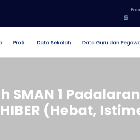
Fac
a
Profil
Data Sekolah
Data Guru dan Pegawa
ah SMAN 1 Padalara
IBER (Hebat, Istim