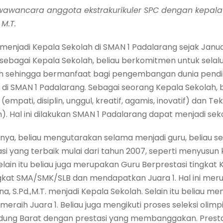
 wawancara anggota ekstrakurikuler SPC dengan kepala
 M.T.
ntik menjadi Kepala Sekolah di SMAN 1 Padalarang sejak Janu
bagai Kepala Sekolah, beliau berkomitmen untuk selalu
ah sehingga bermanfaat bagi pengembangan dunia pendi
di SMAN 1 Padalarang. Sebagai seorang Kepala Sekolah, 
 (empati, disiplin, unggul, kreatif, agamis, inovatif) dan T
. Hal ini dilakukan SMAN 1 Padalarang dapat menjadi sek
a, beliau mengutarakan selama menjadi guru, beliau sel
i yang terbaik mulai dari tahun 2007, seperti menyusun
 selain itu beliau juga merupakan Guru Berprestasi tingk
gkat SMA/SMK/SLB dan mendapatkan Juara 1. Hal ini meru
, S.Pd.,M.T. menjadi Kepala Sekolah. Selain itu beliau me
eraih Juara 1. Beliau juga mengikuti proses seleksi olim
dung Barat dengan prestasi yang membanggakan. Prestasi