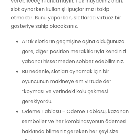
verebileceğini unutmayın. Tek ihtiyacınız olan,
slot oynarken kullanışlı ipuçlarımızı takip
etmektir. Bunu yaparken, slotlarda virtüöz bir
gösteriye sahip olacaksınız.
Artık slotların geçmişine aşina olduğunuza
göre, diğer position meraklılarıyla kendinizi
yabancı hissetmeden sohbet edebilirsiniz.
Bu nedenle, slotları oynamak için bir
oyuncunun makineye em virtude de”
“koyması ve yerindeki kolu çekmesi
gerekiyordu.
Ödeme Tablosu – Ödeme Tablosu, kazanan
semboller ve her kombinasyonun ödemesi
hakkında bilmeniz gereken her şeyi size