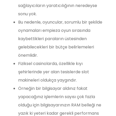
sağlayıcıların yaratıcılığının neredeyse
sonu yok.
Bu nedenle, oyuncular, sorumlu bir şekilde
oynamaları empieza oyun sırasında
kaybettikleri paraların üstesinden
gelebilecekleri bir bütçe belirlemeleri
önemlidir.
Fiziksel casinolarda, özellikle kıyı
şehirlerinde yer alan tesislerde slot
makineleri oldukça yaygındır.
Örneğin bir bilgisayar aldınız fakat
yapacağınız işlemlerin sayısı çok fazla
olduğu için bilgisayarınızın RAM belleği ne
yazık ki yeteri kadar gerekli performans