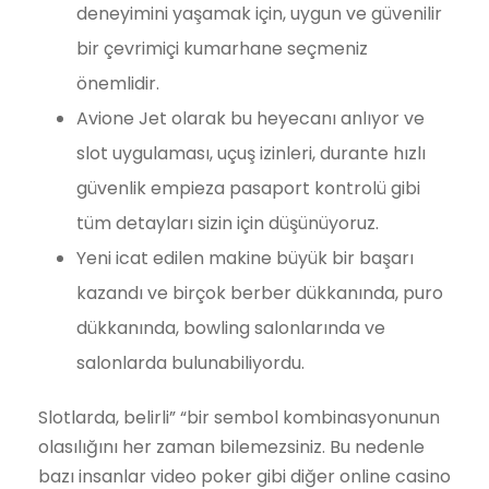
deneyimini yaşamak için, uygun ve güvenilir
bir çevrimiçi kumarhane seçmeniz
önemlidir.
Avione Jet olarak bu heyecanı anlıyor ve
slot uygulaması, uçuş izinleri, durante hızlı
güvenlik empieza pasaport kontrolü gibi
tüm detayları sizin için düşünüyoruz.
Yeni icat edilen makine büyük bir başarı
kazandı ve birçok berber dükkanında, puro
dükkanında, bowling salonlarında ve
salonlarda bulunabiliyordu.
Slotlarda, belirli” “bir sembol kombinasyonunun
olasılığını her zaman bilemezsiniz. Bu nedenle
bazı insanlar video poker gibi diğer online casino