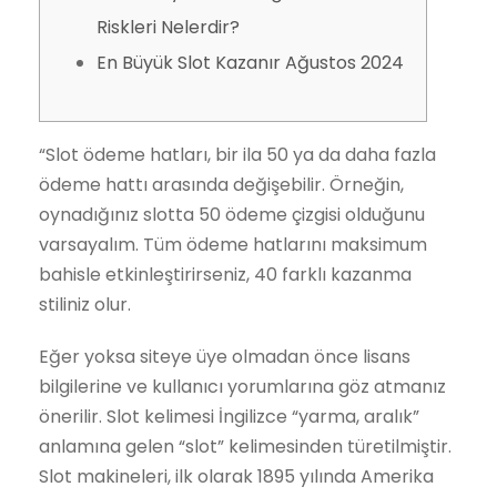
Riskleri Nelerdir?
En Büyük Slot Kazanır Ağustos 2024
“Slot ödeme hatları, bir ila 50 ya da daha fazla
ödeme hattı arasında değişebilir. Örneğin,
oynadığınız slotta 50 ödeme çizgisi olduğunu
varsayalım. Tüm ödeme hatlarını maksimum
bahisle etkinleştirirseniz, 40 farklı kazanma
stiliniz olur.
Eğer yoksa siteye üye olmadan önce lisans
bilgilerine ve kullanıcı yorumlarına göz atmanız
önerilir. Slot kelimesi İngilizce “yarma, aralık”
anlamına gelen “slot” kelimesinden türetilmiştir.
Slot makineleri, ilk olarak 1895 yılında Amerika