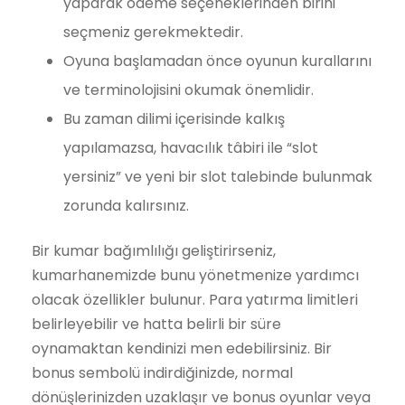
yaparak ödeme seçeneklerinden birini
seçmeniz gerekmektedir.
Oyuna başlamadan önce oyunun kurallarını
ve terminolojisini okumak önemlidir.
Bu zaman dilimi içerisinde kalkış
yapılamazsa, havacılık tâbiri ile “slot
yersiniz” ve yeni bir slot talebinde bulunmak
zorunda kalırsınız.
Bir kumar bağımlılığı geliştirirseniz,
kumarhanemizde bunu yönetmenize yardımcı
olacak özellikler bulunur. Para yatırma limitleri
belirleyebilir ve hatta belirli bir süre
oynamaktan kendinizi men edebilirsiniz. Bir
bonus sembolü indirdiğinizde, normal
dönüşlerinizden uzaklaşır ve bonus oyunlar veya