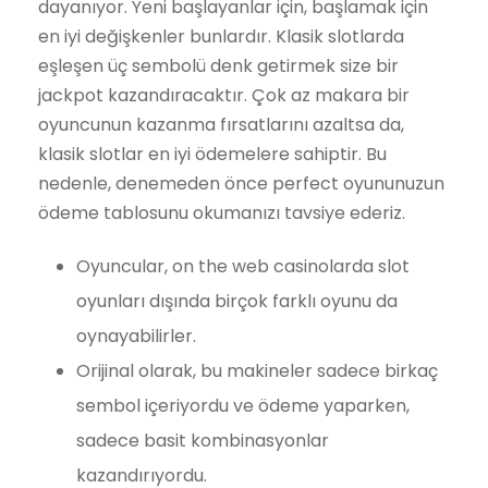
dayanıyor. Yeni başlayanlar için, başlamak için
en iyi değişkenler bunlardır. Klasik slotlarda
eşleşen üç sembolü denk getirmek size bir
jackpot kazandıracaktır. Çok az makara bir
oyuncunun kazanma fırsatlarını azaltsa da,
klasik slotlar en iyi ödemelere sahiptir. Bu
nedenle, denemeden önce perfect oyununuzun
ödeme tablosunu okumanızı tavsiye ederiz.
Oyuncular, on the web casinolarda slot
oyunları dışında birçok farklı oyunu da
oynayabilirler.
Orijinal olarak, bu makineler sadece birkaç
sembol içeriyordu ve ödeme yaparken,
sadece basit kombinasyonlar
kazandırıyordu.