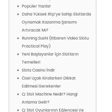
Popüler Yazılar
Daha Yüksek Rtp’ye Sahip Slotlarda
Oynamak Kazanma Şansımı
Artıracak Mı?
Running Sushi (itibaren Video Slotu
Practical Play)
Yeni Başlayanlar İçin Slotların
Temelleri
Slots Casino İndir
Özel Uçak Kiralarken Dikkat
Edilmesi Gerekenler
Q: Slot Machine Nedir? Hangi
Anlama Gelir?
Q: Slot Oyunlarının Eğlencesi Ve