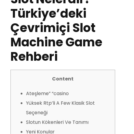
Türkiye’deki
Çevrimiçi Slot
Machine Game
Rehberi
Content
Ateşleme” “casino
Yüksek Rtp’li A Few Klasik Slot
Seçeneği
Slotun Kökenleri Ve Tanımı
Yeni Konular