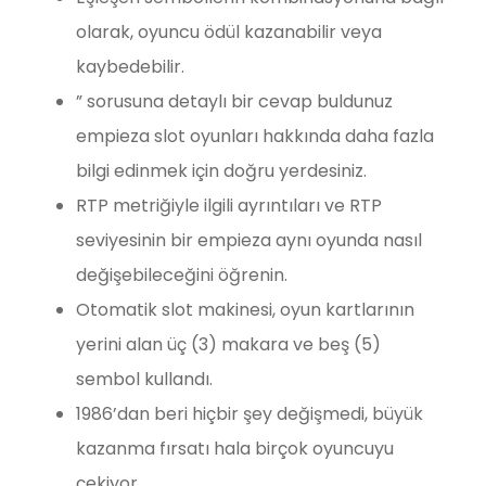
olarak, oyuncu ödül kazanabilir veya
kaybedebilir.
” sorusuna detaylı bir cevap buldunuz
empieza slot oyunları hakkında daha fazla
bilgi edinmek için doğru yerdesiniz.
RTP metriğiyle ilgili ayrıntıları ve RTP
seviyesinin bir empieza aynı oyunda nasıl
değişebileceğini öğrenin.
Otomatik slot makinesi, oyun kartlarının
yerini alan üç (3) makara ve beş (5)
sembol kullandı.
1986’dan beri hiçbir şey değişmedi, büyük
kazanma fırsatı hala birçok oyuncuyu
çekiyor.