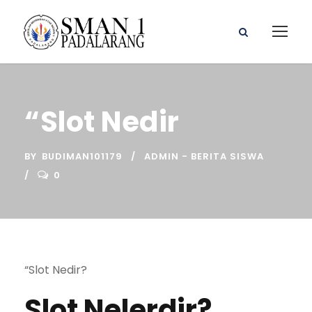
“Slot Nedir
BY
BUDIMAN101179
ADMIN - BERITA SISWA
0
“Slot Nedir?
Slot Nelerdir?