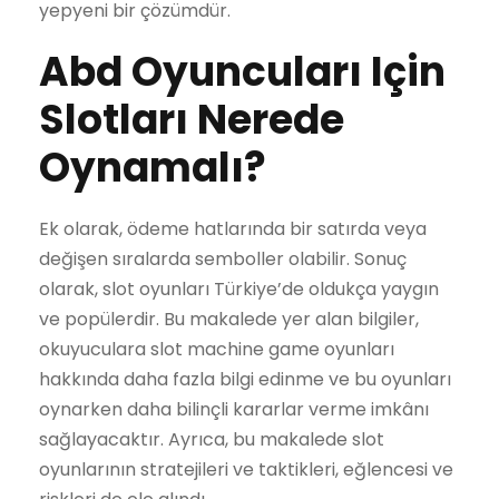
yepyeni bir çözümdür.
Abd Oyuncuları Için
Slotları Nerede
Oynamalı?
Ek olarak, ödeme hatlarında bir satırda veya
değişen sıralarda semboller olabilir. Sonuç
olarak, slot oyunları Türkiye’de oldukça yaygın
ve popülerdir. Bu makalede yer alan bilgiler,
okuyuculara slot machine game oyunları
hakkında daha fazla bilgi edinme ve bu oyunları
oynarken daha bilinçli kararlar verme imkânı
sağlayacaktır. Ayrıca, bu makalede slot
oyunlarının stratejileri ve taktikleri, eğlencesi ve