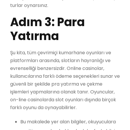
turlar oynarsınız.
Adım 3: Para
Yatırma
Şu kita, tüm çevrimiçi kumarhane oyunları ve
platformları arasında, slotların hayranlığı ve
evrenselliği benzersizdir. Online casinolar,
kullanıcılarına farklı ödeme seçenekleri sunar ve
güvenli bir şekilde pra yatırma ve çekme
işlemleri yapmalarına olanak tanır. Oyuncular,
on-line casinolarda slot oyunları dışında birçok
farklı oyunu da oynayabilirler.
Bu makalede yer alan bilgiler, okuyuculara