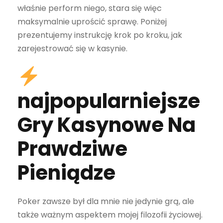
właśnie perform niego, stara się więc
maksymalnie uprościć sprawę. Poniżej
prezentujemy instrukcję krok po kroku, jak
zarejestrować się w kasynie.
najpopularniejsze
Gry Kasynowe Na
Prawdziwe
Pieniądze
Poker zawsze był dla mnie nie jedynie grą, ale
także ważnym aspektem mojej filozofii życiowej.