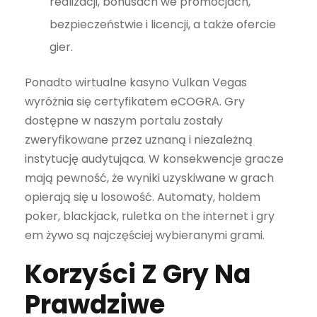
realizacji, bonusach we promocjach,
bezpieczeństwie i licencji, a także ofercie
gier.
Ponadto wirtualne kasyno Vulkan Vegas
wyróżnia się certyfikatem eCOGRA. Gry
dostępne w naszym portalu zostały
zweryfikowane przez uznaną i niezależną
instytucję audytująca. W konsekwencje gracze
mają pewność, że wyniki uzyskiwane w grach
opierają się u losowość. Automaty, holdem
poker, blackjack, ruletka on the internet i gry
em żywo są najczęściej wybieranymi grami.
Korzyści Z Gry Na
Prawdziwe