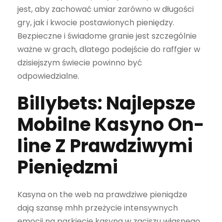
jest, aby zachować umiar zarówno w długości
gry, jak i kwocie postawionych pieniędzy.
Bezpieczne i świadome granie jest szczególnie
ważne w grach, dlatego podejście do raffgier w
dzisiejszym świecie powinno być
odpowiedzialne.
Billybets: Najlepsze
Mobilne Kasyno On-
line Z Prawdziwymi
Pieniędzmi
Kasyna on the web na prawdziwe pieniądze
dają szansę mhh przeżycie intensywnych
emocji na parkiecie kasyna w zaciszu własnego