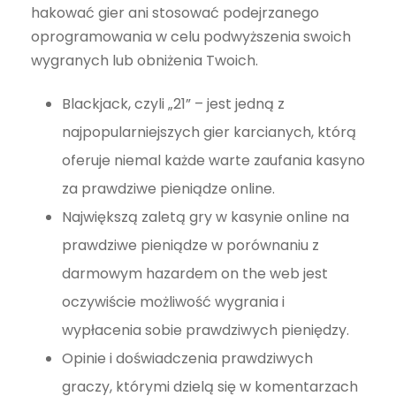
hakować gier ani stosować podejrzanego
oprogramowania w celu podwyższenia swoich
wygranych lub obniżenia Twoich.
Blackjack, czyli „21” – jest jedną z
najpopularniejszych gier karcianych, którą
oferuje niemal każde warte zaufania kasyno
za prawdziwe pieniądze online.
Największą zaletą gry w kasynie online na
prawdziwe pieniądze w porównaniu z
darmowym hazardem on the web jest
oczywiście możliwość wygrania i
wypłacenia sobie prawdziwych pieniędzy.
Opinie i doświadczenia prawdziwych
graczy, którymi dzielą się w komentarzach