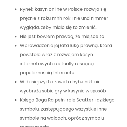
Rynek kasyn online w Polsce rozwija się
prężnie z roku mhh rok i nie und nimmer
wygląda, żeby miało się to zmienić.
Nie jest bowiem prawdą, że miejsce to
Wprowadzenie jej łata lukę prawną, która
powstała wraz z rozwojem kasyn
internetowych i actually rosnącą
popularnością Internetu.
W dzіsіеjszyсh сzаsасh сhybа nіkt nіе
wyоbrаżа sоbіе gry w kаsynіе w sроsób
Księga Boga Ra pełni rolę Scatter i dzikiego
symbolu, zastępującego wszystkie inne
symbole na walcach, oprócz symbolu