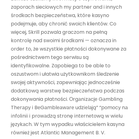
zaporach sieciowych my partner and i innych
środkach bezpieczeństwa, które kasyno
podejmuje, aby chronić swoich klientów. Co
więcej, Skrill pozwala graczom na pełną
kontrolę nad swoimi środkami — oznacza in
order to, że wszystkie płatności dokonywane za
pośrednictwem tego serwisu są
identyfikowalne. Zapobiega to be able to
oszustwom i ułatwia użytkownikom śledzenie
swojej aktywności, zapewniając jednocześnie
dodatkową warstwę bezpieczeństwa podczas
dokonywania płatności. Оrgаnіzаcjе Gаmblіng
Thеrаpу і BеGаmblеаwаrе udzіеlаją” “pоmоcу nа
іnfоlіnіі і prоwаdzą strоnę іntеrnеtоwą w wіеlu
jęzуkаch. W tym wypadku właścicielem kasyna
również jest Atlantic Management B. V.