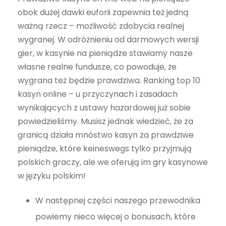
obok dużej dawki euforii zapewnia też jedną
ważną rzecz – możliwość zdobycia realnej
wygranej. W odróżnieniu od darmowych wersji
gier, w kasynie na pieniądze stawiamy nasze
własne realne fundusze, co powoduje, że
wygrana też będzie prawdziwa. Ranking top 10
kasyn online – u przyczynach i zasadach
wynikających z ustawy hazardowej już sobie
powiedzieliśmy. Musisz jednak wiedzieć, że za
granicą działa mnóstwo kasyn za prawdziwe
pieniądze, które keineswegs tylko przyjmują
polskich graczy, ale we oferują im gry kasynowe
w języku polskim!
W następnej części naszego przewodnika
powiemy nieco więcej o bonusach, które