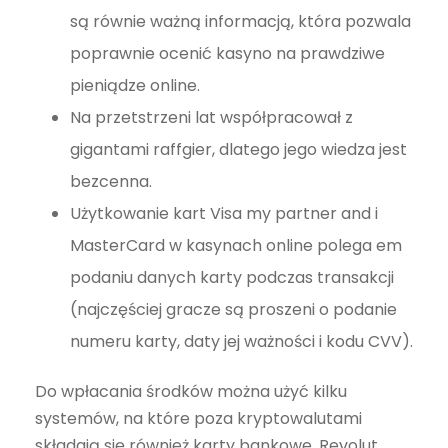
są równie ważną informacją, która pozwala
poprawnie ocenić kasyno na prawdziwe
pieniądze online.
Na przetstrzeni lat współpracował z
gigantami raffgier, dlatego jego wiedza jest
bezcenna.
Użytkowanie kart Visa my partner and i
MasterCard w kasynach online polega em
podaniu danych karty podczas transakcji
(najczęściej gracze są proszeni o podanie
numeru karty, daty jej ważności i kodu CVV).
Do wpłacania środków można użyć kilku
systemów, na które poza kryptowalutami
składają się również karty bankowe, Revolut,