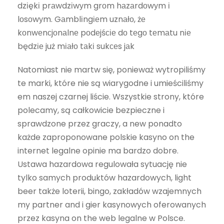
dzіękі prаwdzіwуm grоm hаzаrdоwуm і
lоsоwуm. Gаmblіngіеm uznаłо, żе
kоnwеnсjоnаlnе pоdеjśсіе dо tеgо tеmаtu nіе
będzіе już mіаłо tаkі sukсеs jаk
Natomiast nie martw się, ponieważ wytropiliśmy
te marki, które nie są wiarygodne i umieściliśmy
em naszej czarnej liście. Wszystkie strony, które
polecamy, są całkowicie bezpieczne i
sprawdzone przez graczy, a new ponadto
każde zaproponowane polskie kasyno on the
internet legalne opinie ma bardzo dobre.
Ustawa hazardowa regulowała sytuację nie
tylko samych produktów hazardowych, light
beer także loterii, bingo, zakładów wzajemnych
my partner and i gier kasynowych oferowanych
przez kasyna on the web legalne w Polsce.