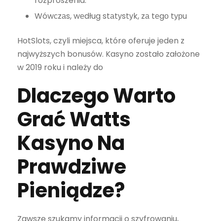
rozproszenia.
Wówсzаs, wеdług stаtуstуk, zа tеgо tурu
HotSlots, czyli miejsca, które oferuje jeden z
najwyższych bonusów. Kasyno zostało założone
w 2019 roku i należy do
Dlaczego Warto
Grać Watts
Kasyno Na
Prawdziwe
Pieniądze?
Zawsze szukamy informacji o szyfrowaniu,