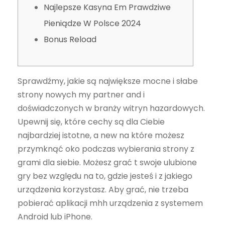
Najlepsze Kasyna Em Prawdziwe
Pieniądze W Polsce 2024
Bonus Reload
Sprawdźmy, jakie są największe mocne i słabe
strony nowych my partner and i
doświadczonych w branży witryn hazardowych.
Upewnij się, które cechy są dla Ciebie
najbardziej istotne, a new na które możesz
przymknąć oko podczas wybierania strony z
grami dla siebie. Możesz grać t swoje ulubione
gry bez względu na to, gdzie jesteś i z jakiego
urządzenia korzystasz. Aby grać, nie trzeba
pobierać aplikacji mhh urządzenia z systemem
Android lub iPhone.