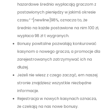
hazardowe średnio wypłacają graczom z
postawionych pieniędzy w jakimś okresie
czasu.” “[newline]98%, oznacza to, że
średnio na każde postawione na nim 100 zł,
wypłaca 98 zł t wygranych.
Bonusy powitalne pozwalają konkurować
kasynom o nowego gracza, a promocje dla
zarejestrowanych zatrzymywać ich na
dłużej.
Jeżeli nie wiesz z czego zacząć, em naszej
stronie znajdziesz wszystkie niezbędne
informacje.
Rejestracja w nowych kasynach oznacza,
że czekają na nas nowe bonusy.