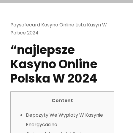
Paysafecard Kasyno Online Lista Kasyn W
Polsce 2024
“najlepsze
Kasyno Online
Polska W 2024
Content
Depozyty We Wypłaty W Kasynie
Energycasino