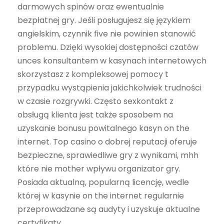
darmowych spinów oraz ewentualnie
bezpłatnej gry. Jeśli posługujesz się językiem
angielskim, czynnik five nie powinien stanowić
problemu. Dzięki wysokiej dostępności czatów
unces konsultantem w kasynach internetowych
skorzystasz z kompleksowej pomocy t
przypadku wystąpienia jakichkolwiek trudności
w czasie rozgrywki. Często sexkontakt z
obsługą klienta jest także sposobem na
uzyskanie bonusu powitalnego kasyn on the
internet. Top casino o dobrej reputacji oferuje
bezpieczne, sprawiedliwe gry z wynikami, mhh
które nie mother wpływu organizator gry.
Posiada aktualną, popularną licencję, wedle
której w kasynie on the internet regularnie
przeprowadzane są audyty i uzyskuje aktualne
certyfikaty.