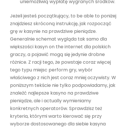
uniemożliwią wypłatę wygranych środków.
Jeżeli jesteś początkujący, to be able to poniżej
znajdziesz skróconą instrukcję, jak rozpocząć
grę w kasynie na prawdziwe pieniądze.
Generalnie schemat wygląda tak samo dla
większości kasyn on the internet dla polskich
graczy, a pojawić mogą się jedynie drobne
różnice. Z racji tego, że powstaje coraz więcej
tego typu miejsc perform gry, wybór
właściwego z nich jest coraz mniej oczywisty. W
poniższym tekście nie tylko podpowiadamy, jak
znaleźć najlepsze kasyno na prawdziwe
pieniądze, ale i actually wymieniamy
konkretnych operatorów. Sprawdzisz też
kryteria, którymi warto kierować się przy
wyborze dostosowanego dla siebie kasyna