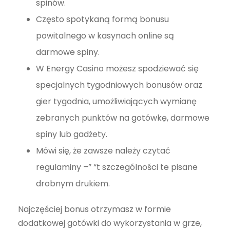
spinów.
Często spotykaną formą bonusu
powitalnego w kasynach online są
darmowe spiny.
W Energy Casino możesz spodziewać się
specjalnych tygodniowych bonusów oraz
gier tygodnia, umożliwiających wymianę
zebranych punktów na gotówkę, darmowe
spiny lub gadżety.
Mówi się, że zawsze należy czytać
regulaminy –” “t szczególności te pisane
drobnym drukiem.
Najczęściej bonus otrzymasz w formie
dodatkowej gotówki do wykorzystania w grze,