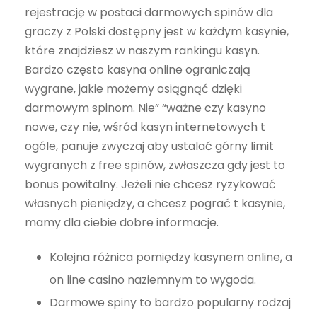
rejestrację w postaci darmowych spinów dla
graczy z Polski dostępny jest w każdym kasynie,
które znajdziesz w naszym rankingu kasyn.
Bardzo często kasyna online ograniczają
wygrane, jakie możemy osiągnąć dzięki
darmowym spinom. Nie” “ważne czy kasyno
nowe, czy nie, wśród kasyn internetowych t
ogóle, panuje zwyczaj aby ustalać górny limit
wygranych z free spinów, zwłaszcza gdy jest to
bonus powitalny. Jeżeli nie chcesz ryzykować
własnych pieniędzy, a chcesz pograć t kasynie,
mamy dla ciebie dobre informacje.
Kolejna różnica pomiędzy kasynem online, a
on line casino naziemnym to wygoda.
Darmowe spiny to bardzo popularny rodzaj