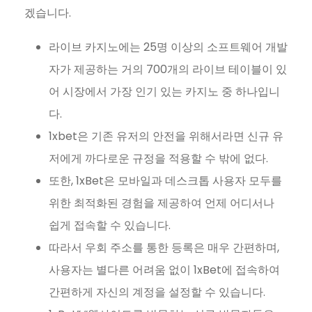
겠습니다.
라이브 카지노에는 25명 이상의 소프트웨어 개발
자가 제공하는 거의 700개의 라이브 테이블이 있
어 시장에서 가장 인기 있는 카지노 중 하나입니
다.
1xbet은 기존 유저의 안전을 위해서라면 신규 유
저에게 까다로운 규정을 적용할 수 밖에 없다.
또한, 1xBet은 모바일과 데스크톱 사용자 모두를
위한 최적화된 경험을 제공하여 언제 어디서나
쉽게 접속할 수 있습니다.
따라서 우회 주소를 통한 등록은 매우 간편하며,
사용자는 별다른 어려움 없이 1xBet에 접속하여
간편하게 자신의 계정을 설정할 수 있습니다.