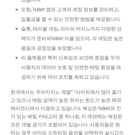
또한, 1xBet 앱은 고객의 계정 정보를 관리하고,
입출금을 할 수 있는 안전한 방법을 제공합니다.
슬롯, 테이블 게임, 라이브 카지노까지 다양한 선
택지가 준비되1xBet 어플 있으며, 각 게임은 높은
품질과 공정성을 보장합니다.
이 플랫폼은 특히 신뢰성과 보안에 중점을 두어
사용자의 데이터 보호 및 안전한 베팅 환경을 제
공하기 위해 여러 조치를 취하고 있습니다.
한국에서는 우리카지노 계열” “사이트에서 많이 즐기
고 있으나 배팅 금액이 높은 유저는 한도가 높은 해외
에이전시에서 이용하고 있습니다. 복싱은 1xBet의 인
기 있는 베팅 카테고리 중 하나로, 이 섹션에는 예정된
모든 개별 경기가 포함되어 있습니다. 사용자들은 원
하는 경우 라이브 스트리밍 옵션을 선택하여 실시간으