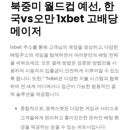
북중미 월드컵 예선, 한
국vs오만 1xbet 고배당
메이저
1xbet 주소를 통해 고객님의 계정을 생성하고, 다양한
배팅주소와 게임을 탐색하면서 여러분만의 배팅 전략
을 세워보세요. 모든 결제 방법은 검증된 방법만을 사
용하여 사용자의 입출금이 안전하게 이루어질 수 있도
록 합니다. 또한,” “1xBet은 다양한 지불 시스템과 협력
하여 전 세계 어디에서나 접근이 가능한 범용적인 결
제 솔루션을 제공합니다.
종합적으로, 원엑스벳은 다양한 게임과 서비스로
고객들에게 편리하고 흥미진진한 온라인 베팅 환
경을 제공하는 믿을 수 있는 파트너입니다.