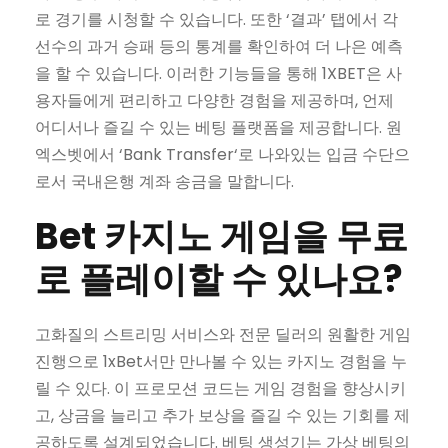
로 경기를 시청할 수 있습니다. 또한 ‘결과’ 탭에서 각
선수의 과거 승패 등의 통계를 확인하여 더 나은 예측
을 할 수 있습니다. 이러한 기능들을 통해 1XBET은 사
용자들에게 편리하고 다양한 경험을 제공하며, 언제
어디서나 즐길 수 있는 베팅 플랫폼을 제공합니다. 원
엑스벳에서 ‘Bank Transfer‘로 나와있는 입금 수단으
로서 국내은행 계좌 송금을 말합니다.
Bet 카지노 게임을 무료
로 플레이할 수 있나요?
고화질의 스트리밍 서비스와 전문 딜러의 원활한 게임
진행으로 1xBet서만 만나볼 수 있는 카지노 경험을 누
릴 수 있다. 이 프로모션 코드는 게임 경험을 향상시키
고, 상금을 늘리고 추가 보상을 즐길 수 있는 기회를 제
공하도록 설계되었습니다. 베팅 생성기는 가상 베팅의