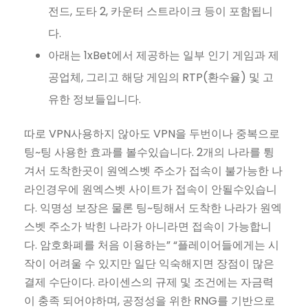
전드, 도타 2, 카운터 스트라이크 등이 포함됩니
다.
아래는 1xBet에서 제공하는 일부 인기 게임과 제
공업체, 그리고 해당 게임의 RTP(환수율) 및 고
유한 정보들입니다.
따로 VPN사용하지 않아도 VPN을 두번이나 중복으로
팅~팅 사용한 효과를 볼수있습니다. 2개의 나라를 튕
겨서 도착한곳이 원엑스벳 주소가 접속이 불가능한 나
라인경우에 원엑스벳 사이트가 접속이 안될수있습니
다. 익명성 보장은 물론 팅~팅해서 도착한 나라가 원엑
스벳 주소가 박힌 나라가 아니라면 접속이 가능합니
다. 암호화폐를 처음 이용하는” “플레이어들에게는 시
작이 어려울 수 있지만 일단 익숙해지면 장점이 많은
결제 수단이다. 라이센스의 규제 및 조건에는 자금력
이 충족 되어야하며, 공정성을 위한 RNG를 기반으로