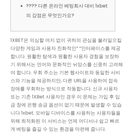
???? 다른 온라인 베팅회사 대비 1xbet
의 강점은 무엇인가요?
1XBET은 의심할 여지 없이 귀하의 관심을 불러일으킬
다양한 게임과 사용자 친화적인” “인터페이스를 제공
합니다. 원활한 탐색과 원활한 사용자 경험을 보장하
기 위해서는 언어와 문화적인 뉘앙스를 신중히 고려해
야 합니다. 우회 주소는 기본 웹사이트와 동일한 서비
스와 기능을 제공하지만, 다른 URL을 사용하여 접속
장애를 우회하는 방식으로 작동합니다. 신규 사용자
또는 기존 1XBet 사용자인 경우 이 문제는 가입 후 입
금 창에 은행 송금 옵션이 없기 때문에 발생할 수 있습
니다 1xbet. 모바일 디바이스를 사용하는 사용자들을
위해 최적화된 이 서비스는 언제 어디서나 쉽고 빠르
게 베팅을 즐길 수 있는 환경을 마련해 줍니다.