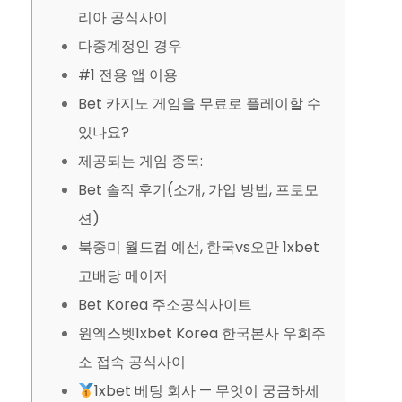
리아 공식사이
다중계정인 경우
#1 전용 앱 이용
Bet 카지노 게임을 무료로 플레이할 수
있나요?
제공되는 게임 종목:
Bet 솔직 후기(소개, 가입 방법, 프로모
션)
북중미 월드컵 예선, 한국vs오만 1xbet
고배당 메이저
Bet Korea 주소공식사이트
원엑스벳1xbet Korea 한국본사 우회주
소 접속 공식사이
1xbet 베팅 회사 — 무엇이 궁금하세