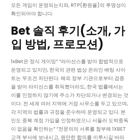
모든 게임이 운영되는지와, RTP(환원율)의 투명성이
확인되어야 합니다.
Bet 솔직 후기(소개, 가
입 방법, 프로모션)
1xBet은 정식 게이밍” “라이선스를 받아 합법적으로
운영되고 있지만, 한국의 관련 법상 온라인 베팅 사이
트는 무조건 차단된다. 해외 정부 기관으로부터 검증
을 받아 라이선스를 취득했더라도, 한국 법률에서는
이를 인정하지 않기에 주소가 차단되거나 변경되는 것
이다. 전 세계 여러 지역에 거점 사무소를 두고 있으며,
각 지역의 법률과 규정을 준수하며 운영되고 있다. 본
인도 중복 계정 가입을 인정하였으니 서둘러 도박중독
이 없음을 확인하는” “전문의의 서류를 첨부해 1XBET
고객 부서에 보내시고, 원만한 합의를 이루시길 바라