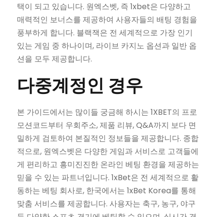
택이 되고 있습니다. 원엑스벳, 즉 1xbet은 다양하고
매력적인 보너스를 제공하여 사용자들의 배팅 경험을
풍부하게 합니다. 블랙잭은 전 세계적으로 가장 인기
있는 게임 중 하나이며, 라이브 카지노 옵션과 일반 옵
션을 모두 제공합니다.
다중계정인 경우
본 가이드에서는 많이들 궁금해 하시는 1XBET의 프로
모션코드부터 우회주소, 제품 리뷰, Q&A까지 보다 면
밀하게 검토하여 본질적인 정보들을 제공합니다. 종합
적으로, 원엑스벳은 다양한 게임과 서비스로 고객들에
게 편리하고 흥미진진한 온라인 베팅 환경을 제공하는
믿을 수 있는 파트너입니다. 1xBet은 전 세계적으로 활
동하는 베팅 회사로, 한국에서는 1xBet Korea를 통해
맞춤 서비스를 제공합니다. 사용자는 축구, 농구, 야구
등 다양한 스포츠 경기에 베팅할 수 있으며, 실시간 경