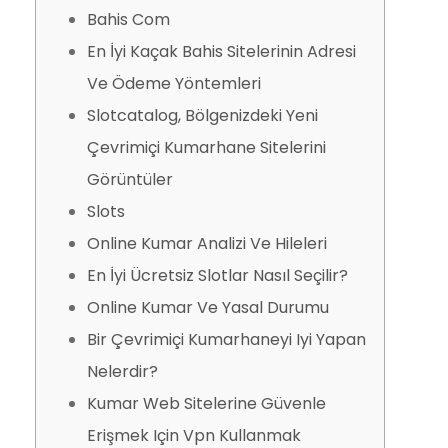
Bahis Com
En İyi Kaçak Bahis Sitelerinin Adresi
Ve Ödeme Yöntemleri
Slotcatalog, Bölgenizdeki Yeni
Çevrimiçi Kumarhane Sitelerini
Görüntüler
Slots
Online Kumar Analizi Ve Hileleri
En İyi Ücretsiz Slotlar Nasıl Seçilir?
Online Kumar Ve Yasal Durumu
Bir Çevrimiçi Kumarhaneyi Iyi Yapan
Nelerdir?
Kumar Web Sitelerine Güvenle
Erişmek Için Vpn Kullanmak