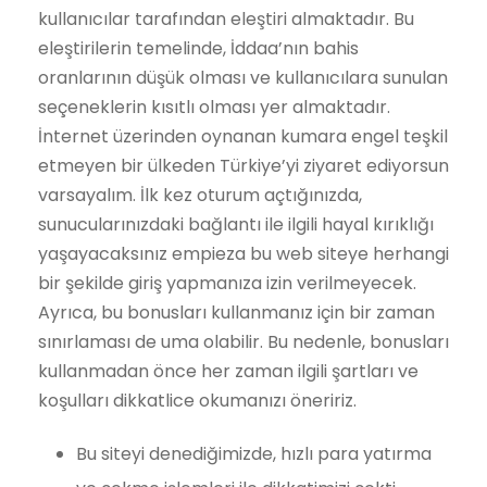
kullanıcılar tarafından eleştiri almaktadır. Bu
eleştirilerin temelinde, İddaa’nın bahis
oranlarının düşük olması ve kullanıcılara sunulan
seçeneklerin kısıtlı olması yer almaktadır.
İnternet üzerinden oynanan kumara engel teşkil
etmeyen bir ülkeden Türkiye’yi ziyaret ediyorsun
varsayalım. İlk kez oturum açtığınızda,
sunucularınızdaki bağlantı ile ilgili hayal kırıklığı
yaşayacaksınız empieza bu web siteye herhangi
bir şekilde giriş yapmanıza izin verilmeyecek.
Ayrıca, bu bonusları kullanmanız için bir zaman
sınırlaması de uma olabilir. Bu nedenle, bonusları
kullanmadan önce her zaman ilgili şartları ve
koşulları dikkatlice okumanızı öneririz.
Bu siteyi denediğimizde, hızlı para yatırma