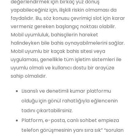
değerlendirmek için birkaç yüz dönüş
yapabileceğiniz için, ilişkili riskin olmaması da
faydalıdır. Bu, söz konusu çevrimiçi slot için karar
vermeniz gereken başlangıç noktası olabilir.
Mobil uyumluluk, bahisçilerin hareket
halindeyken bile bahis oynayabilmelerini sağlar.
Mobil uyumlu bir kaçak bahis sitesi veya
uygulaması, genellikle tüm işletim sistemleri ile
uyumlu olmalı ve kullanıcı dostu bir arayüze
sahip olmalıdır.
Lisanslı ve denetimli kumar platformu
olduğu için gönül rahatlığıyla eğlencenin
tadını çıkartabilirsiniz.
Platform, e-posta, canlı sohbet empieza
telefon görüşmesinin yanı sıra sık” “sorulan