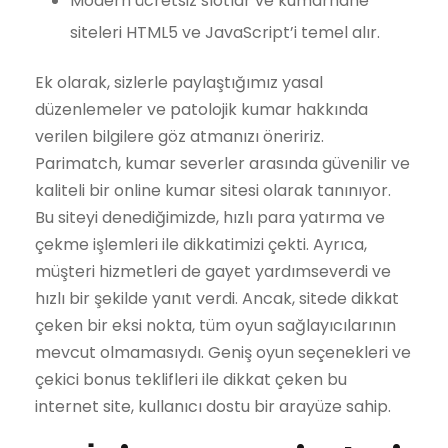
Modern ücretsiz slotlar ve kumarhane
siteleri HTML5 ve JavaScript’i temel alır.
Ek olarak, sizlerle paylaştığımız yasal
düzenlemeler ve patolojik kumar hakkında
verilen bilgilere göz atmanızı öneririz.
Parimatch, kumar severler arasında güvenilir ve
kaliteli bir online kumar sitesi olarak tanınıyor.
Bu siteyi denediğimizde, hızlı para yatırma ve
çekme işlemleri ile dikkatimizi çekti. Ayrıca,
müşteri hizmetleri de gayet yardımseverdi ve
hızlı bir şekilde yanıt verdi. Ancak, sitede dikkat
çeken bir eksi nokta, tüm oyun sağlayıcılarının
mevcut olmamasıydı. Geniş oyun seçenekleri ve
çekici bonus teklifleri ile dikkat çeken bu
internet site, kullanıcı dostu bir arayüze sahip.