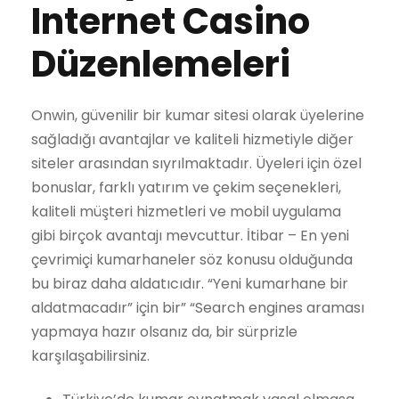
Internet Casino
Düzenlemeleri
Onwin, güvenilir bir kumar sitesi olarak üyelerine
sağladığı avantajlar ve kaliteli hizmetiyle diğer
siteler arasından sıyrılmaktadır. Üyeleri için özel
bonuslar, farklı yatırım ve çekim seçenekleri,
kaliteli müşteri hizmetleri ve mobil uygulama
gibi birçok avantajı mevcuttur. İtibar – En yeni
çevrimiçi kumarhaneler söz konusu olduğunda
bu biraz daha aldatıcıdır. “Yeni kumarhane bir
aldatmacadır” için bir” “Search engines araması
yapmaya hazır olsanız da, bir sürprizle
karşılaşabilirsiniz.