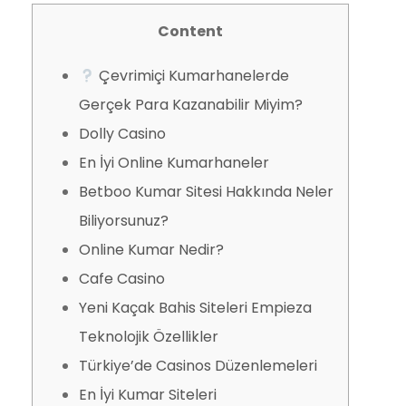
Content
Çevrimiçi Kumarhanelerde
Gerçek Para Kazanabilir Miyim?
Dolly Casino
En İyi Online Kumarhaneler
Betboo Kumar Sitesi Hakkında Neler
Biliyorsunuz?
Online Kumar Nedir?
Cafe Casino
Yeni Kaçak Bahis Siteleri Empieza
Teknolojik Özellikler
Türkiye’de Casinos Düzenlemeleri
En İyi Kumar Siteleri