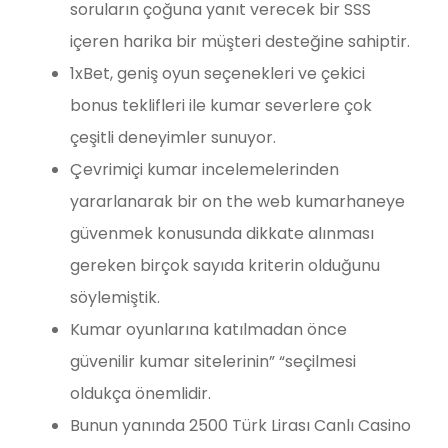
soruların çoğuna yanıt verecek bir SSS
içeren harika bir müşteri desteğine sahiptir.
1xBet, geniş oyun seçenekleri ve çekici
bonus teklifleri ile kumar severlere çok
çeşitli deneyimler sunuyor.
Çevrimiçi kumar incelemelerinden
yararlanarak bir on the web kumarhaneye
güvenmek konusunda dikkate alınması
gereken birçok sayıda kriterin olduğunu
söylemiştik.
Kumar oyunlarına katılmadan önce
güvenilir kumar sitelerinin” “seçilmesi
oldukça önemlidir.
Bunun yanında 2500 Türk Lirası Canlı Casino