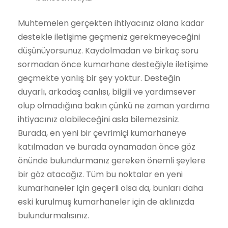
Muhtemelen gerçekten ihtiyacınız olana kadar
destekle iletişime geçmeniz gerekmeyeceğini
düşünüyorsunuz. Kaydolmadan ve birkaç soru
sormadan önce kumarhane desteğiyle iletişime
geçmekte yanlış bir şey yoktur. Desteğin
duyarlı, arkadaş canlısı, bilgili ve yardımsever
olup olmadığına bakın çünkü ne zaman yardıma
ihtiyacınız olabileceğini asla bilemezsiniz.
Burada, en yeni bir çevrimiçi kumarhaneye
katılmadan ve burada oynamadan önce göz
önünde bulundurmanız gereken önemli şeylere
bir göz atacağız. Tüm bu noktalar en yeni
kumarhaneler için geçerli olsa da, bunları daha
eski kurulmuş kumarhaneler için de aklınızda
bulundurmalısınız.