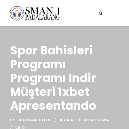
Spor Bahisleri
Programı
Programı Indir
Müşteri 1xbet
Apresentando
BY
BUDIMAN101179
ADMIN - BERITA SISWA
0