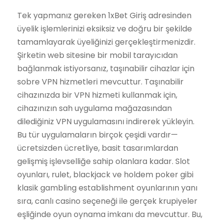
Tek yapmanız gereken 1xBet Giriş adresinden
üyelik işlemlerinizi eksiksiz ve doğru bir şekilde
tamamlayarak üyeliğinizi gerçekleştirmenizdir.
Şirketin web sitesine bir mobil tarayıcıdan
bağlanmak istiyorsanız, taşınabilir cihazlar için
sobre VPN hizmetleri mevcuttur. Taşınabilir
cihazınızda bir VPN hizmeti kullanmak için,
cihazınızın sah uygulama mağazasından
dilediğiniz VPN uygulamasını indirerek yükleyin.
Bu tür uygulamaların birçok çeşidi vardır—
ücretsizden ücretliye, basit tasarımlardan
gelişmiş işlevselliğe sahip olanlara kadar. Slot
oyunları, rulet, blackjack ve holdem poker gibi
klasik gambling establishment oyunlarının yanı
sıra, canlı casino seçeneği ile gerçek krupiyeler
eşliğinde oyun oynama imkanı da mevcuttur. Bu,