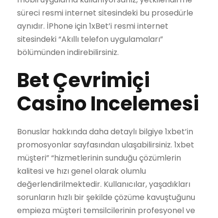
süreci resmi internet sitesindeki bu prosedürle
aynıdır. İPhone için 1xBet’i resmi internet
sitesindeki “Akıllı telefon uygulamaları”
bölümünden indirebilirsiniz.
Bet Çevrimiçi
Casino Incelemesi
Bonuslar hakkında daha detaylı bilgiye 1xbet’in
promosyonlar sayfasından ulaşabilirsiniz. 1xbet
müşteri” “hizmetlerinin sunduğu çözümlerin
kalitesi ve hızı genel olarak olumlu
değerlendirilmektedir. Kullanıcılar, yaşadıkları
sorunların hızlı bir şekilde çözüme kavuştuğunu
empieza müşteri temsilcilerinin profesyonel ve