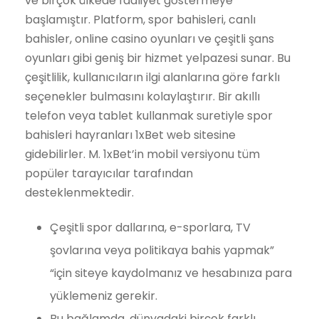
ve birçok ülkede faaliyet göstermeye
başlamıştır. Platform, spor bahisleri, canlı
bahisler, online casino oyunları ve çeşitli şans
oyunları gibi geniş bir hizmet yelpazesi sunar. Bu
çeşitlilik, kullanıcıların ilgi alanlarına göre farklı
seçenekler bulmasını kolaylaştırır. Bir akıllı
telefon veya tablet kullanmak suretiyle spor
bahisleri hayranları 1xBet web sitesine
gidebilirler. M. 1xBet’in mobil versiyonu tüm
popüler tarayıcılar tarafından
desteklenmektedir.
Çeşitli spor dallarına, e-sporlara, TV
şovlarına veya politikaya bahis yapmak”
“için siteye kaydolmanız ve hesabınıza para
yüklemeniz gerekir.
Bu bağlamda, dünyadaki birçok farklı