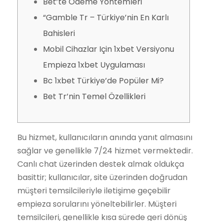
Bet’te Ödeme Yöntemleri
“Gamble Tr – Türkiye’nin En Karlı
Bahisleri
Mobil Cihazlar Için 1xbet Versiyonu
Empieza 1xbet Uygulaması
Bc 1xbet Türkiye’de Popüler Mi?
Bet Tr’nin Temel Özellikleri
Bu hizmet, kullanıcıların anında yanıt almasını
sağlar ve genellikle 7/24 hizmet vermektedir.
Canlı chat üzerinden destek almak oldukça
basittir; kullanıcılar, site üzerinden doğrudan
müşteri temsilcileriyle iletişime geçebilir
empieza sorularını yöneltebilirler. Müşteri
temsilcileri, genellikle kısa sürede geri dönüş