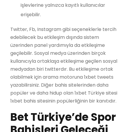
işlevlerine yalnızca kayıtlı kullanıcılar
erişebilir.
Twitter, Fb, Instagram gibi seçeneklerle tercih
edebilecek bu etkileşim dışında sistem
üzerinden panel yardımıyla da etkileşime
geçilebilir. Sosyal medya üzerinden birçok
kullanıcıyla ortaklaşa etkileşime geçilen sosyal
medyadan biri twitterdır. Bu etkileşime ortak
olabilmek için arama motoruna 1xbet tweets
yazabilirsiniz. Diğer bahis sitelerinden daha
popüler ve daha hidup olan 1xbet Türkiye sitesi
1xbet bahis sitesinin popülerliğinin bir kanıtıdır.
Bet Türkiye’de Spor
Bahisleri Geleceği