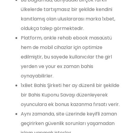
ülkelerde tartışmasız bir şekilde kendini
kanıtlamış olan uluslararası marka 1xbet,
oldukça talep görmektedir.
Platform, ankle rehab ebook masaüstü
hem de mobil cihazlar için optimize
edilmiştir, bu sayede kullanıcılar the girl
yerden ve your ex zaman bahis
oynayabilirler.
1xBet Bahis Şirketi her ay düzenli bir şekilde
bir Bahis Kuponu Savaşı düzenleyerek
oyunculara ek bonus kazanma fırsatı verir.
Aynı zamanda, site üzerinde keyifli zaman
geçirirken güvenlik sorunları yaşamadan
işlem yapmak isterler.