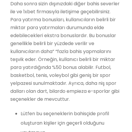
Daha sonra sizin dışınızdaki diğer bahis severler
ile ve 1xbet firmasıyla iletişime geçebilirsiniz.
Para yatırma bonusları, kullanıcıların belirli bir
miktar para yatırmaları durumunda elde
edebilecekleri ekstra bonuslardır. Bu bonuslar
genellikle belirli bir yüzdede verilir ve
kullanıcıların daha” “fazla bahis yapmalarını
teşvik eder. Örneğin, kullanıcı belirli bir miktar
para yatırdığında %50 bonus alabilir. Futbol,
basketbol, tenis, voleybol gibi geniş bir spor
yelpazesi sunulmaktadır. Ayrıca, daha niş spor
dalları olan dart, bilardo empieza e-sporlar gibi
seçenekler de mevcuttur.
Lütfen bu seçeneklerin bahisçide profil
oluşturan kişiler için geçerli olduğunu