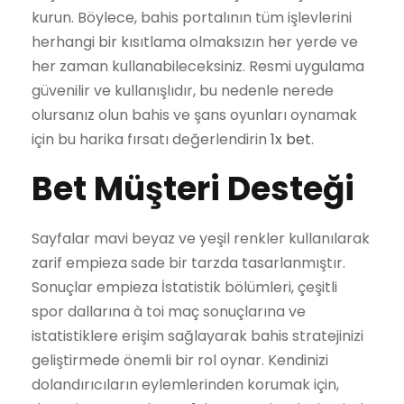
kurun. Böylece, bahis portalının tüm işlevlerini
herhangi bir kısıtlama olmaksızın her yerde ve
her zaman kullanabileceksiniz. Resmi uygulama
güvenilir ve kullanışlıdır, bu nedenle nerede
olursanız olun bahis ve şans oyunları oynamak
için bu harika fırsatı değerlendirin
1x bet
.
Bet Müşteri Desteği
Sayfalar mavi beyaz ve yeşil renkler kullanılarak
zarif empieza sade bir tarzda tasarlanmıştır.
Sonuçlar empieza İstatistik bölümleri, çeşitli
spor dallarına à toi maç sonuçlarına ve
istatistiklere erişim sağlayarak bahis stratejinizi
geliştirmede önemli bir rol oynar. Kendinizi
dolandırıcıların eylemlerinden korumak için,