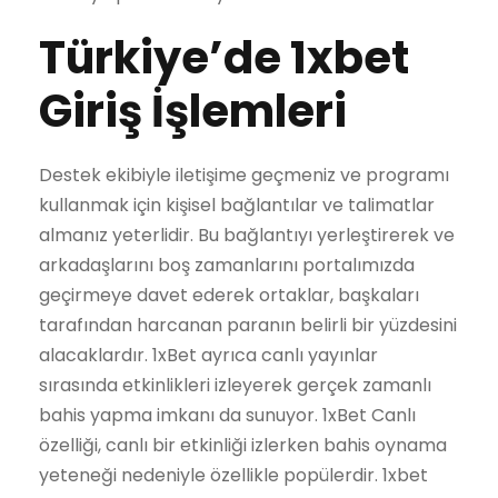
Türkiye’de 1xbet
Giriş İşlemleri
Destek ekibiyle iletişime geçmeniz ve programı
kullanmak için kişisel bağlantılar ve talimatlar
almanız yeterlidir. Bu bağlantıyı yerleştirerek ve
arkadaşlarını boş zamanlarını portalımızda
geçirmeye davet ederek ortaklar, başkaları
tarafından harcanan paranın belirli bir yüzdesini
alacaklardır. 1xBet ayrıca canlı yayınlar
sırasında etkinlikleri izleyerek gerçek zamanlı
bahis yapma imkanı da sunuyor. 1xBet Canlı
özelliği, canlı bir etkinliği izlerken bahis oynama
yeteneği nedeniyle özellikle popülerdir. 1xbet