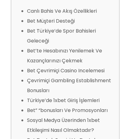
Canlı Bahis Ve Akış Özellikleri
Bet Müşteri Desteği
Bet Türkiye’de Spor Bahisleri
Geleceği
Bet’te Hesabınızı Yenilemek Ve
Kazançlarınızı Çekmek
Bet Çevrimiçi Casino Incelemesi
Çevrimiçi Gambling Establishment
Bonusları
Türkiye’de 1xbet Giriş İşlemleri
Bet” “bonusları Ve Promosyonları
Sosyal Medya Üzerinden 1xbet
Etkileşimi Nasıl Olmaktadır?