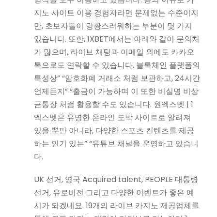
지노 사이트 이용 경험자라면 문제없는 수준이지
만, 초보자들이 당황스러워하는 부분이 몇 가지
있습니다. 또한, 1XBET에서는 아래와 같이 문의처
가 많으며, 라이브 채팅과 이메일 외에도 카카오
톡으로도 연락할 수 있습니다. 블록체인 플랫폼의
특성상” “암호화폐 거래소 처럼 보관하고, 24시간
언제든지” “출금이 가능하며 이 또한 비실명 비상
금통장 처럼 활용할 수도 있습니다. 원엑스벳 | 1
엑스벳은 유명한 온라인 도박 사이트로 알려져
있을 뿐만 아니라, 다양한 스포츠 컨텐츠를 제공
하는 인기 있는” “유튜브 채널을 운영하고 있습니
다.
UK 선거, 영국 Acquired talent, PEOPLE 대통령
선거, 유로비전 그리고 다양한 이벤트가 좋은 예
시가 되겠네요. 19개의 라이브 카지노 제공업체를