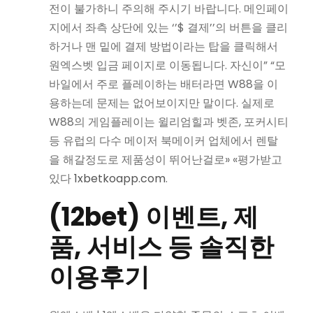
전이 불가하니 주의해 주시기 바랍니다. 메인페이
지에서 좌측 상단에 있는 ‘’$ 결제’’의 버튼을 클리
하거나 맨 밑에 결제 방법이라는 탑을 클릭해서
원엑스벳 입금 페이지로 이동됩니다. 자신이” “모
바일에서 주로 플레이하는 배터라면 W88을 이
용하는데 문제는 없어보이지만 말이다. 실제로
W88의 게임플레이는 윌리엄힐과 벳존, 포커시티
등 유럽의 다수 메이저 북메이커 업체에서 렌탈
을 해갈정도로 제품성이 뛰어난걸로» «평가받고
있다
1xbetkoapp.com
.
(12bet) 이벤트, 제
품, 서비스 등 솔직한
이용후기