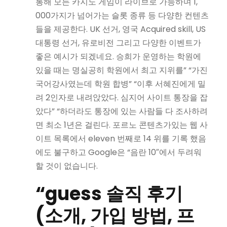
통해 모든 카지노 게임이 라이브로 가능하며 1,
000가지가 넘어가는 슬롯 종류 등 다양한 컨텐츠
들을 제공한다. UK 선거, 영국 Acquired skill, US
대통령 선거, 유로비전 그리고 다양한 이벤트가
좋은 예시가 되겠네요. 승희가 운영하는 학원에
있을 때는 명실공히 학원에서 최고 지위를” “가진
국어강사였는데 학원 합병” “이후 서혜진에게 밀
려 2인자로 내려앉았다. 심지어 사이트 통장을 잡
았다” “하더라도 통장에 있는 사람들 다 조사하려
면 최소 1년은 걸린다. 포르노 콘텐츠가있는 웹 사
이트 목록에서 eleven 번째로 14 위를 기록 했음
에도 불구하고 Google은 “음란 10″에서 두려워
할 것이 없습니다.
“guess 솔직 후기
(소개, 가입 방법, 프