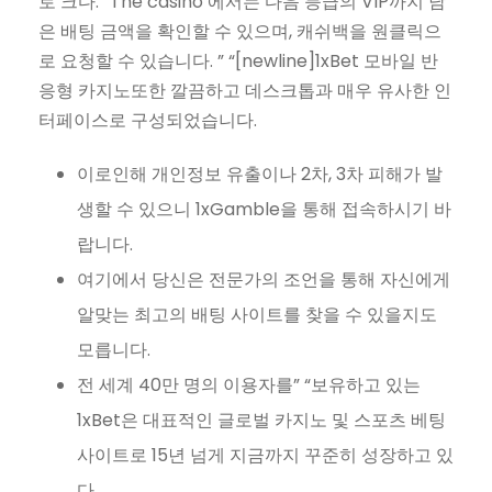
로 크다. “The casino 에서는 다음 등급의 VIP까지 남
은 배팅 금액을 확인할 수 있으며, 캐쉬백을 원클릭으
로 요청할 수 있습니다. ” “[newline]1xBet 모바일 반
응형 카지노또한 깔끔하고 데스크톱과 매우 유사한 인
터페이스로 구성되었습니다.
이로인해 개인정보 유출이나 2차, 3차 피해가 발
생할 수 있으니 1xGamble을 통해 접속하시기 바
랍니다.
여기에서 당신은 전문가의 조언을 통해 자신에게
알맞는 최고의 배팅 사이트를 찾을 수 있을지도
모릅니다.
전 세계 40만 명의 이용자를” “보유하고 있는
1xBet은 대표적인 글로벌 카지노 및 스포츠 베팅
사이트로 15년 넘게 지금까지 꾸준히 성장하고 있
다.