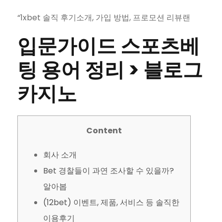
“1xbet 솔직 후기소개, 가입 방법, 프로모션 리뷰랜
입문가이드 스포츠베
팅 용어 정리 > 블로그
카지노
Content
회사 소개
Bet 경찰들이 과연 조사할 수 있을까?
알아봅
(12bet) 이벤트, 제품, 서비스 등 솔직한
이용후기