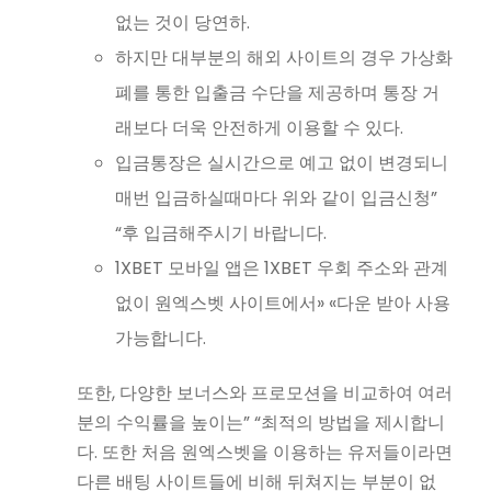
없는 것이 당연하.
하지만 대부분의 해외 사이트의 경우 가상화
폐를 통한 입출금 수단을 제공하며 통장 거
래보다 더욱 안전하게 이용할 수 있다.
입금통장은 실시간으로 예고 없이 변경되니
매번 입금하실때마다 위와 같이 입금신청”
“후 입금해주시기 바랍니다.
1XBET 모바일 앱은 1XBET 우회 주소와 관계
없이 원엑스벳 사이트에서» «다운 받아 사용
가능합니다.
또한, 다양한 보너스와 프로모션을 비교하여 여러
분의 수익률을 높이는” “최적의 방법을 제시합니
다. 또한 처음 원엑스벳을 이용하는 유저들이라면
다른 배팅 사이트들에 비해 뒤쳐지는 부분이 없