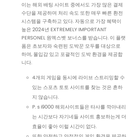
이는 해외 배팅 사이트 중에서도 가장 많은 결제
수단을 제공하며 처리 속도 또한 매우 빠른 환전
시스템을 구축하고 있다. 자동으로 가장 혜택이
높은 2024년 EXTREMELY IMPORTANT
PERSONEL 원엑스벳 보너스를 받습니다. 이 플랫
폼은 초보자와 숙련된 도박꾼 모두를 대상으로
하며, 몰입감 있고 포괄적인 도박 환경을 제공합
니다.
4개의 게임을 동시에 라이브 스트리밍할 수
있는 스포츠 토토 사이트를 찾는 것은 흔하
지 않습니다.
P. s i9000 해외사이트들은 타사를 깍아내리
는 시간보다 자기네들 사이트 홍보하는게 더
효율이 좋아 이럴 시간이 없다.
또한 안전하고 안정적인 게임 환경을 제공하