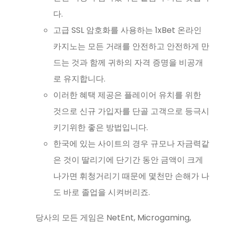
다.
고급 SSL 암호화를 사용하는 1xBet 온라인
카지노는 모든 거래를 안전하고 안전하게 만
드는 것과 함께 귀하의 자격 증명을 비공개
로 유지합니다.
이러한 혜택 제공은 플레이어 유치를 위한
것으로 신규 가입자를 단골 고객으로 등극시
키기위한 좋은 방법입니다.
한국에 있는 사이트의 경우 규모나 자금력같
은 것이 딸리기에 단기간 동안 금액이 크게
나가면 휘청거리기 때문에 몇천만 손해가 나
도 바로 졸업을 시켜버리죠.
당사의 모든 게임은 NetEnt, Microgaming,