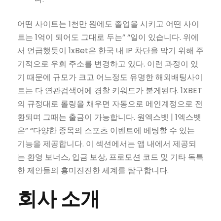
어떤 사이트는 1천만 원에도 졸업을 시키고 어떤 사이
트는 1억이 되어도 그대로 두는” “일이 있습니다. 위에
서 언급했듯이 1xBet은 한국 내 IP 차단을 막기 위해 주
기적으로 우회 주소를 변경하고 있다. 이런 과정이 있
기 때문에 규모가 크고 어느정도 유명한 해외배팅사이
트는 다 연관검색어에 경찰 키워드가 붙게된다. 1XBET
의 규정대로 롤링을 채우면 자동으로 메인계정으로 전
환되며 그때는 출금이 가능합니다. 원엑스벳 | 1엑스벳
은” “다양한 종목의 스포츠 이벤트에 베팅할 수 있는
기능을 제공합니다. 이 섹션에서는 앱 내에서 제공되
는 환영 보너스, 입금 보상, 프로모션 코드 및 기타 독특
한 제안들의 흥미진진한 세계를 탐구합니다.
회사 소개