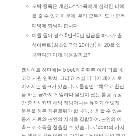
도박 중독은 개인과” “가족에게 심각한 피해
를 줄 수 있기 때문에, 우리 모두가 도박 중독
예방에 힘써야 합니다.
예를 들어 평소 5만~10만 입금을 하다가 출
석이벤트(최소입금액 20이상) 때 20을 입
금한다면 이게 악용일까요?
웹사이트 하단에는 1xbet과 관련된 여러 파트너,
고객 지원 연락처, 그리고 소셜 미디어 페이지로
이어지는 링크가 있습니다. 롤링만” “채우고 환전
을 하든 끝까지 게임하다 올인이 났든 롤링 규정
만 충족시키면 해당 게임머니는 유저가 어떻게
운용을 하든 자유로워야 합니다. 신뢰할 수 있는
통계 자료와 본인의 지식을 결합하여, 본인의 예
측으로 소득을 창출할 수 있습니다. 1xbet의 카지
노 섹션은 플레이앤고, 마이크로게이밍 등의 최고