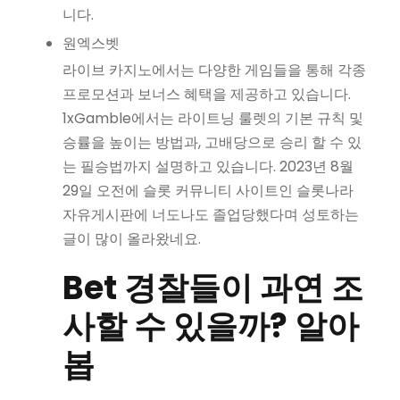
니다.
원엑스벳
라이브 카지노에서는 다양한 게임들을 통해 각종
프로모션과 보너스 혜택을 제공하고 있습니다.
1xGamble에서는 라이트닝 룰렛의 기본 규칙 및
승률을 높이는 방법과, 고배당으로 승리 할 수 있
는 필승법까지 설명하고 있습니다. 2023년 8월
29일 오전에 슬롯 커뮤니티 사이트인 슬롯나라
자유게시판에 너도나도 졸업당했다며 성토하는
글이 많이 올라왔네요.
Bet 경찰들이 과연 조
사할 수 있을까? 알아
봅