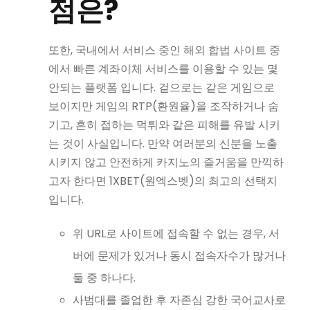
점은?
또한, 국내에서 서비스 중인 해외 합법 사이트 중
에서 빠른 계좌이체 서비스를 이용할 수 있는 몇
안되는 플랫폼 입니다. 겉으로는 같은 게임으로
보이지만 게임의 RTP(환원율)을 조작하거나 숨
기고, 흔히 접하는 먹튀와 같은 피해를 유발 시키
는 것이 사실입니다. 만약 여러분의 신분을 노출
시키지 않고 안전하게 카지노의 즐거움을 만끽하
고자 한다면 1XBET(원엑스벳)의 최고의 선택지
입니다.
위 URL로 사이트에 접속할 수 없는 경우, 서
버에 문제가 있거나 동시 접속자수가 많거나
둘 중 하나다.
사범대를 졸업한 후 자존심 강한 국어교사로