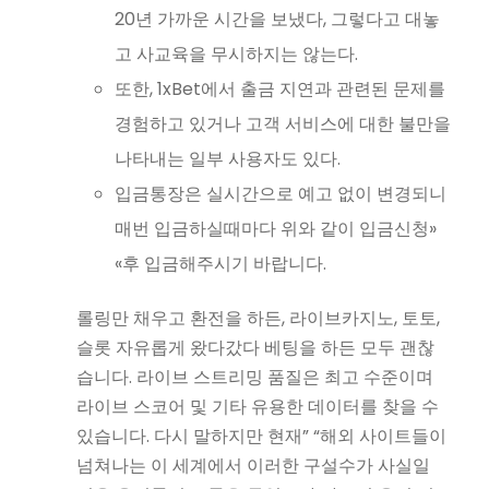
20년 가까운 시간을 보냈다, 그렇다고 대놓
고 사교육을 무시하지는 않는다.
또한, 1xBet에서 출금 지연과 관련된 문제를
경험하고 있거나 고객 서비스에 대한 불만을
나타내는 일부 사용자도 있다.
입금통장은 실시간으로 예고 없이 변경되니
매번 입금하실때마다 위와 같이 입금신청»
«후 입금해주시기 바랍니다.
롤링만 채우고 환전을 하든, 라이브카지노, 토토,
슬롯 자유롭게 왔다갔다 베팅을 하든 모두 괜찮
습니다. 라이브 스트리밍 품질은 최고 수준이며
라이브 스코어 및 기타 유용한 데이터를 찾을 수
있습니다. 다시 말하지만 현재” “해외 사이트들이
넘쳐나는 이 세계에서 이러한 구설수가 사실일