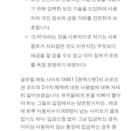
기 위해 강력한 보안 기술을 도입하여 사용
자의 개인 정보와 금융 거래를 안전하게 보
호합니다.
‘도박’이라는 것을 사회악으로 여기는 사회
풍토가 자리잡은 것도 이유지만, 무엇보다
세금을 잘 걷을 수도 없고 이미 정부가 토토
를 독점 운영하기 때문이다.
글로벌 배팅 사이트 1XBET (원엑스벳)의 프로모
션 코드와 2가지 혜택에 대한 사용법에 대해 자세
히 알아보겠습니다. 유저들에게 돈을 이빠이 뽑아
야 하는 그들의 입장에서는 당연한거지만… 애초
에 하루 이용자수가 100명이 넘는 사이트가 별로
없기도 하다. 입금신청 없이 그냥 입금하신 경우,
더이상 사용하지 않는 통장에 입금하신 경우 충