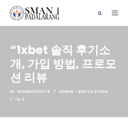
“1xbet 솔직 후기소
개, 가입 방법, 프로모
션 리뷰
BY
BUDIMAN101179
ADMIN - BERITA SISWA
0