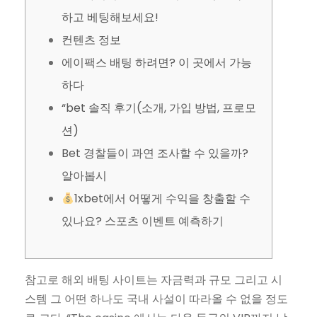
하고 베팅해보세요!
컨텐츠 정보
에이팩스 배팅 하려면? 이 곳에서 가능
하다
“bet 솔직 후기(소개, 가입 방법, 프로모
션)
Bet 경찰들이 과연 조사할 수 있을까?
알아봅시
1xbet에서 어떻게 수익을 창출할 수
있나요? 스포츠 이벤트 예측하기
참고로 해외 배팅 사이트는 자금력과 규모 그리고 시
스템 그 어떤 하나도 국내 사설이 따라올 수 없을 정도