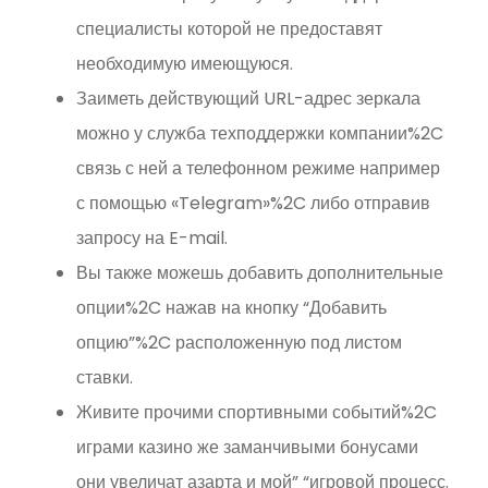
специалисты которой не предоставят
необходимую имеющуюся.
Заиметь действующий URL-адрес зеркала
можно у служба техподдержки компании%2C
связь с ней а телефонном режиме например
с помощью «Telegram»%2C либо отправив
запросу на E-mail.
Вы также можешь добавить дополнительные
опции%2C нажав на кнопку “Добавить
опцию”%2C расположенную под листом
ставки.
Живите прочими спортивными событий%2C
играми казино же заманчивыми бонусами
они увеличат азарта и мой” “игровой процесс.