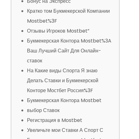
Бонус на Экспресс
Кратко том Букмекерской Компании
Mostbet%3F
Отзывы Игроков Mostbet”
Букмекерская Контора Mostbet%3A
Ваш Лучший Сайт Для Онлайн-
ставок
На Какие виды Спорта Я знаю
Делать Ставки и Букмекерской
Конторе Мостбет Россия%3F
Букмекерская Контора Mostbet
выбор Ставок
Регистрация в Mostbet
Увеличьте мои Ставки А Спорт С