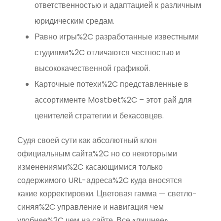
ответственностью и адаптацией к различным
юридическим средам.
Равно игры%2C разработанные известными
студиями%2C отличаются честностью и
высококачественной графикой.
Карточные потехи%2C представленные в
ассортименте Mostbet%2C – этот рай для
ценителей стратегии и бекасовцев.
Судя своей сути как абсолютный клон
официальным сайта%2C но со некоторыми
изменениями%2C касающимися только
содержимого URL-адреса%2C куда вносятся
какие корректировки. Цветовая гамма — светло-
синяя%2C управление и навигация чем
удобнее%2C чем на сайте. Все «лишнее»