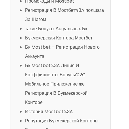
Промокоды и Mostbet
Регистрация В Мостбет%3A полшага
За Шагом
такие Бонусы Актуальных Бк
Букмекерская Контора Мостбет
Бк Mostbet – Регистрация Нового
Аккаунта
Бк Mostbet%3A Линия И
Коэффициенты Бонусы%2C
Мобильное Приложение же
Регистрация В Букмекерской
Конторе
История Mostbet%3A
Репутация Букмекерской Конторы