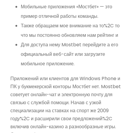
Мобильные приложения «Мостбет» — это
пример отличной работы команды.
Также обращаем мое внимание на то%2C то
что мы постоянно обновляем нам рейтинг и
Для доступа нему Mostbet перейдите а его
официальный веб-сайт или загрузите
мобильное приложение.
Приложений или клиентов для Windows Phone и
ПК у букмекерской конторы Мостбет нет. Mostbet
советует онлайн-чат и электронную почту для
связью с службой помощи. Начав с узкой
специализации на ставках на спорт же 2009
году%2C и расширили свои предложений%2C
включив онлайн-казино а разнообразные игры.