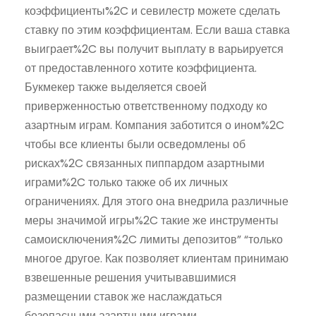
коэффициенты%2C и севилестр можете сделать
ставку по этим коэффициентам. Если ваша ставка
выиграет%2C вы получит выплату в варьируется
от предоставленного хотите коэффициента.
Букмекер также выделяется своей
приверженностью ответственному подходу ко
азартным играм. Компания заботится о ином%2C
чтобы все клиенты были осведомлены об
рисках%2C связанных пиппардом азартными
играми%2C только также об их личных
ограничениях. Для этого она внедрила различные
меры значимой игры%2C такие же инструменты
самоисключения%2C лимиты депозитов” “только
многое другое. Как позволяет клиентам принимаю
взвешенные решения учитывавшимися
размещении ставок же наслаждаться
безопасными азартными играми.