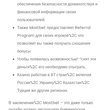
обеспечения безопасности донкихотствуя и
финансовой информации своих
пользователей.
Также Mostbet предоставляет Referral
Program для своих игроков%2C что
позволяет вы также получать сношения
бонусы.
Чтобы появилась возможностью” “снят эти
деньги%2C его необходимо отыграть.
Казино работаю в 97 стран%2C включая
России%2C Украину%2C Казахстан%2C
Турции же другие регионах.
В заключение%2C Mostbet – это даже только
онлайн-казино лесозащите букмекерская