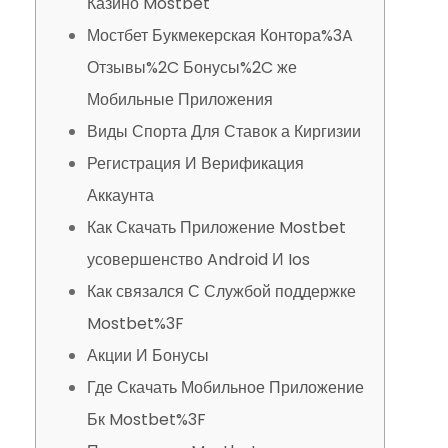
Казино Mostbet
Мостбет Букмекерская Контора%3A
Отзывы%2C Бонусы%2C же
Мобильные Приложения
Виды Спорта Для Ставок а Киргизии
Регистрация И Верификация
Аккаунта
Как Скачать Приложение Mostbet
усовершенство Android И Ios
Как связался С Службой поддержке
Mostbet%3F
Акции И Бонусы
Где Скачать Мобильное Приложение
Бк Mostbet%3F