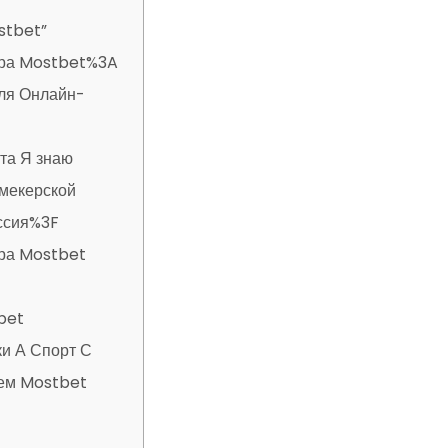
stbet”
ора Mostbet%3A
ля Онлайн-
та Я знаю
кмекерской
ссия%3F
ора Mostbet
bet
ки А Спорт С
ем Mostbet