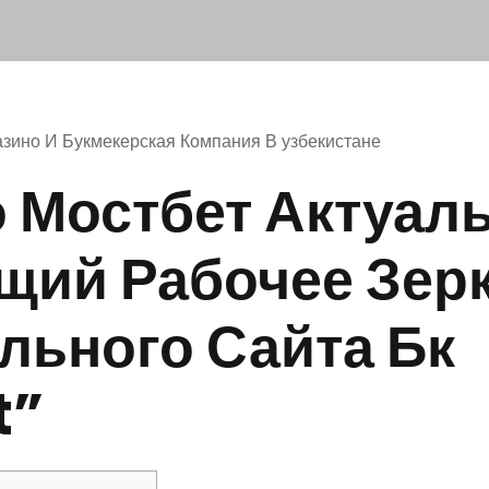
зино И Букмекерская Компания В узбекистане
 Мостбет Актуал
щий Рабочее Зер
льного Сайта Бк
t”