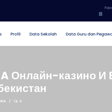
Fac
a
Profil
Data Sekolah
Data Guru dan Pegawa
3A Онлайн-казино И 
бекистан
SWA
0