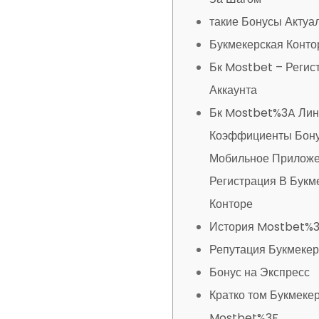
такие Бонусы Актуа
Букмекерская Конто
Бк Mostbet – Регис
Аккаунта
Бк Mostbet%3A Лин
Коэффициенты Бон
Мобильное Приложе
Регистрация В Букм
Конторе
История Mostbet%
Репутация Букмекер
Бонус на Экспресс
Кратко том Букмеке
Mostbet%3F