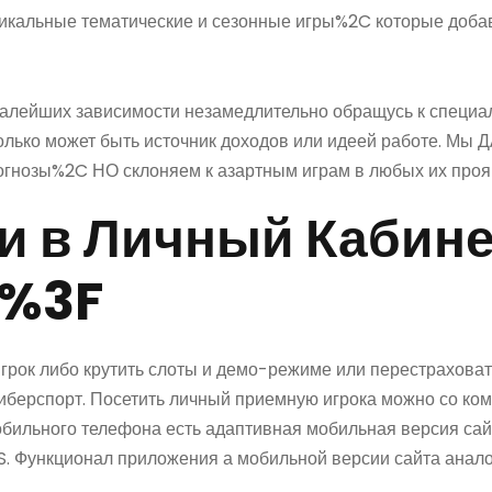
уникальные тематические и сезонные игры%2C которые доба
алейших зависимости незамедлительно обращусь к специа
только может быть источник доходов или идеей работе. М
гнозы%2C НО склоняем к азартным играм в любых их проя
ти в Личный Кабине
t%3F
игрок либо крутить слоты и демо-режиме или перестрахова
иберспорт. Посетить личный приемную игрока можно со ко
мобильного телефона есть адаптивная мобильная версия са
S. Функционал приложения а мобильной версии сайта анал