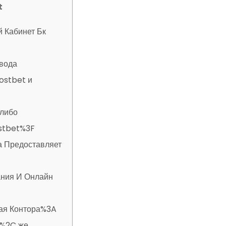
t
й Кабинет Бк
вода
ostbet и
-либо
stbet%3F
а Предоставляет
ания И Онлайн
кая Контора%3A
%2C же