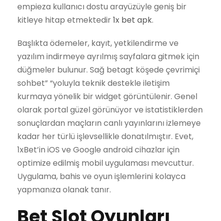
empieza kullanıcı dostu arayüzüyle geniş bir
kitleye hitap etmektedir
1x bet apk
.
Başlıkta ödemeler, kayıt, yetkilendirme ve
yazılım indirmeye ayrılmış sayfalara gitmek için
düğmeler bulunur. Sağ betagt köşede çevrimiçi
sohbet” “yoluyla teknik destekle iletişim
kurmaya yönelik bir widget görüntülenir. Genel
olarak portal güzel görünüyor ve istatistiklerden
sonuçlardan maçların canlı yayınlarını izlemeye
kadar her türlü işlevsellikle donatılmıştır. Evet,
1xBet’in iOS ve Google android cihazlar için
optimize edilmiş mobil uygulaması mevcuttur.
Uygulama, bahis ve oyun işlemlerini kolayca
yapmanıza olanak tanır.
Bet Slot Oyunları