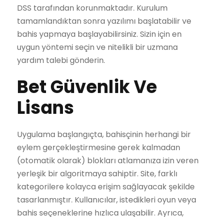
DSS tarafından korunmaktadır. Kurulum
tamamlandıktan sonra yazılımı başlatabilir ve
bahis yapmaya başlayabilirsiniz. Sizin için en
uygun yöntemi seçin ve nitelikli bir uzmana
yardım talebi gönderin.
Bet Güvenlik Ve
Lisans
Uygulama başlangıçta, bahisçinin herhangi bir
eylem gerçekleştirmesine gerek kalmadan
(otomatik olarak) blokları atlamanıza izin veren
yerleşik bir algoritmaya sahiptir. Site, farklı
kategorilere kolayca erişim sağlayacak şekilde
tasarlanmıştır. Kullanıcılar, istedikleri oyun veya
bahis seçeneklerine hızlıca ulaşabilir. Ayrıca,