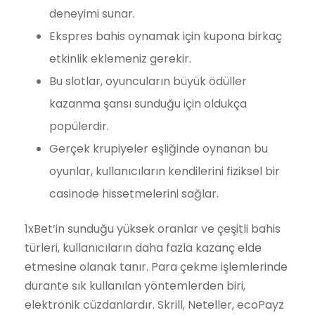
deneyimi sunar.
Ekspres bahis oynamak için kupona birkaç
etkinlik eklemeniz gerekir.
Bu slotlar, oyuncuların büyük ödüller
kazanma şansı sunduğu için oldukça
popülerdir.
Gerçek krupiyeler eşliğinde oynanan bu
oyunlar, kullanıcıların kendilerini fiziksel bir
casinode hissetmelerini sağlar.
1xBet’in sunduğu yüksek oranlar ve çeşitli bahis
türleri, kullanıcıların daha fazla kazanç elde
etmesine olanak tanır. Para çekme işlemlerinde
durante sık kullanılan yöntemlerden biri,
elektronik cüzdanlardır. Skrill, Neteller, ecoPayz