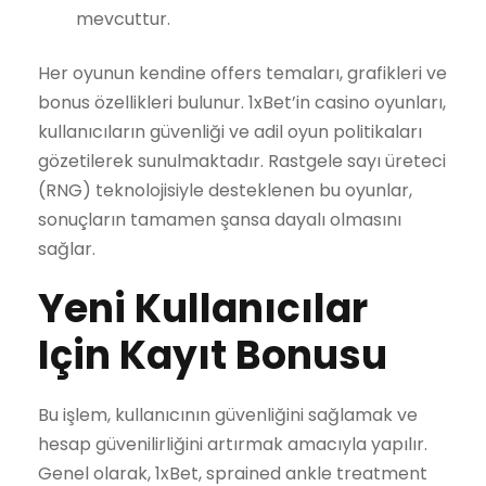
mevcuttur.
Her oyunun kendine offers temaları, grafikleri ve
bonus özellikleri bulunur. 1xBet’in casino oyunları,
kullanıcıların güvenliği ve adil oyun politikaları
gözetilerek sunulmaktadır. Rastgele sayı üreteci
(RNG) teknolojisiyle desteklenen bu oyunlar,
sonuçların tamamen şansa dayalı olmasını
sağlar.
Yeni Kullanıcılar
Için Kayıt Bonusu
Bu işlem, kullanıcının güvenliğini sağlamak ve
hesap güvenilirliğini artırmak amacıyla yapılır.
Genel olarak, 1xBet, sprained ankle treatment