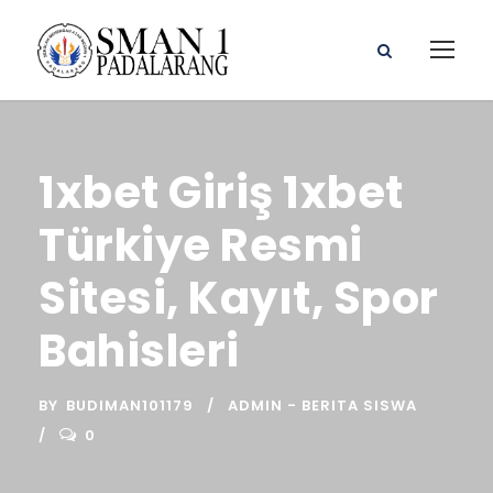
1xbet Giriş 1xbet
Türkiye Resmi
Sitesi, Kayıt, Spor
Bahisleri
BY
BUDIMAN101179
ADMIN - BERITA SISWA
0