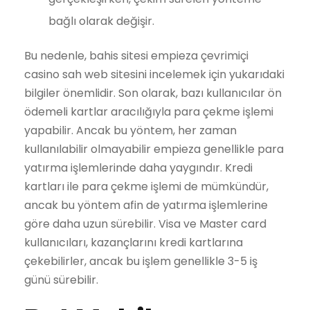
bağlı olarak değişir.
Bu nedenle, bahis sitesi empieza çevrimiçi
casino sah web sitesini incelemek için yukarıdaki
bilgiler önemlidir. Son olarak, bazı kullanıcılar ön
ödemeli kartlar aracılığıyla para çekme işlemi
yapabilir. Ancak bu yöntem, her zaman
kullanılabilir olmayabilir empieza genellikle para
yatırma işlemlerinde daha yaygındır. Kredi
kartları ile para çekme işlemi de mümkündür,
ancak bu yöntem afin de yatırma işlemlerine
göre daha uzun sürebilir. Visa ve Master card
kullanıcıları, kazançlarını kredi kartlarına
çekebilirler, ancak bu işlem genellikle 3-5 iş
günü sürebilir.