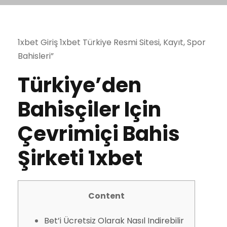
1xbet Giriş 1xbet Türkiye Resmi Sitesi, Kayıt, Spor
Bahisleri”
Türkiye’den
Bahisçiler Için
Çevrimiçi Bahis
Şirketi 1xbet
Content
Bet’i Ücretsiz Olarak Nasıl Indirebilir