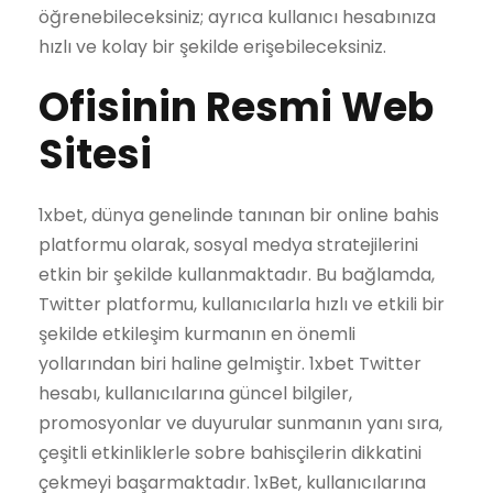
öğrenebileceksiniz; ayrıca kullanıcı hesabınıza
hızlı ve kolay bir şekilde erişebileceksiniz.
Ofisinin Resmi Web
Sitesi
1xbet, dünya genelinde tanınan bir online bahis
platformu olarak, sosyal medya stratejilerini
etkin bir şekilde kullanmaktadır. Bu bağlamda,
Twitter platformu, kullanıcılarla hızlı ve etkili bir
şekilde etkileşim kurmanın en önemli
yollarından biri haline gelmiştir. 1xbet Twitter
hesabı, kullanıcılarına güncel bilgiler,
promosyonlar ve duyurular sunmanın yanı sıra,
çeşitli etkinliklerle sobre bahisçilerin dikkatini
çekmeyi başarmaktadır. 1xBet, kullanıcılarına