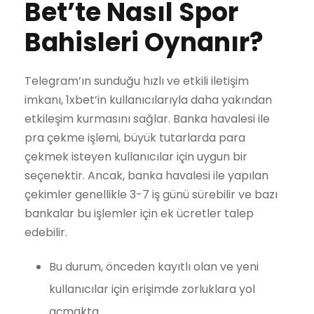
Bet’te Nasıl Spor
Bahisleri Oynanır?
Telegram’ın sunduğu hızlı ve etkili iletişim
imkanı, 1xbet’in kullanıcılarıyla daha yakından
etkileşim kurmasını sağlar. Banka havalesi ile
pra çekme işlemi, büyük tutarlarda para
çekmek isteyen kullanıcılar için uygun bir
seçenektir. Ancak, banka havalesi ile yapılan
çekimler genellikle 3-7 iş günü sürebilir ve bazı
bankalar bu işlemler için ek ücretler talep
edebilir.
Bu durum, önceden kayıtlı olan ve yeni
kullanıcılar için erişimde zorluklara yol
açmakta.