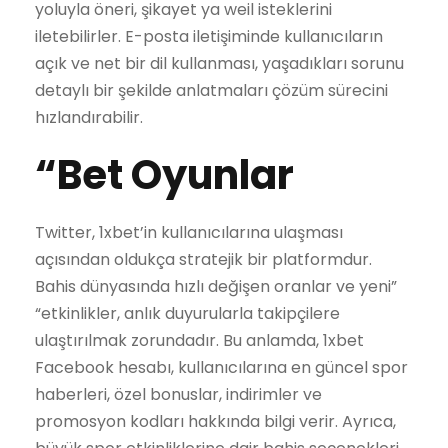
yoluyla öneri, şikayet ya weil isteklerini
iletebilirler. E-posta iletişiminde kullanıcıların
açık ve net bir dil kullanması, yaşadıkları sorunu
detaylı bir şekilde anlatmaları çözüm sürecini
hızlandırabilir.
“Bet Oyunlar
Twitter, 1xbet’in kullanıcılarına ulaşması
açısından oldukça stratejik bir platformdur.
Bahis dünyasında hızlı değişen oranlar ve yeni”
“etkinlikler, anlık duyurularla takipçilere
ulaştırılmak zorundadır. Bu anlamda, 1xbet
Facebook hesabı, kullanıcılarına en güncel spor
haberleri, özel bonuslar, indirimler ve
promosyon kodları hakkında bilgi verir. Ayrıca,