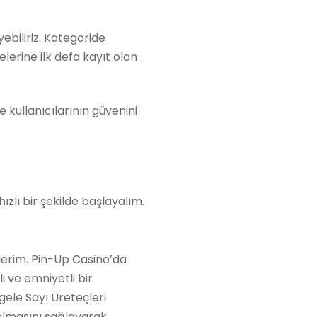
yebiliriz. Kategoride
lerine ilk defa kayıt olan
e kullanıcılarının güvenini
zlı bir şekilde başlayalım.
derim. Pin-Up Casino’da
i ve emniyetli bir
gele Sayı Üreteçleri
 olmasını sağlayarak