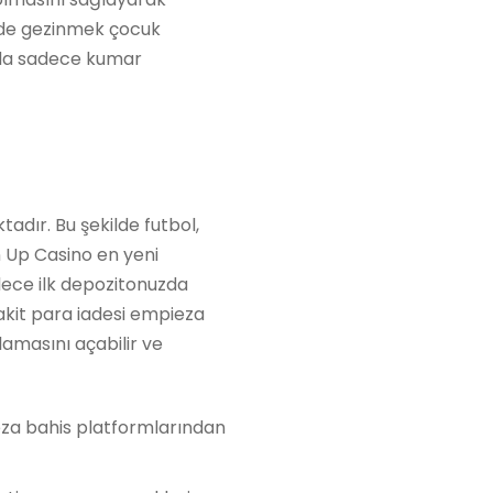
inde gezinmek çocuk
ada sadece kumar
dır. Bu şekilde futbol,
in Up Casino en yeni
ylece ilk depozitonuzda
akit para iadesi empieza
amasını açabilir ve
eza bahis platformlarından