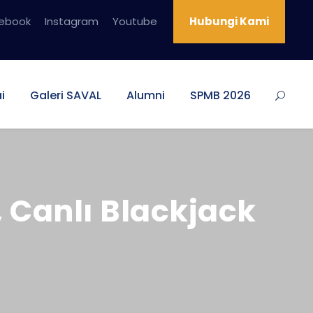
ebook
Instagram
Youtube
Hubungi Kami
i
Galeri SAVAL
Alumni
SPMB 2026
, Canlı Blackjack