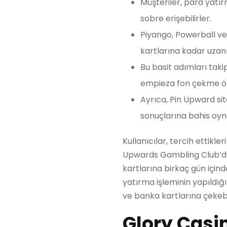
Müşteriler, para yatı
sobre erişebilirler.
Piyango, Powerball ve
kartlarına kadar uza
Bu basit adımları tak
empieza fon çekme özel
Ayrıca, Pin Upward sites
sonuçlarına bahis oyna
Kullanıcılar, tercih ettikl
Upwards Gambling Club’da 
kartlarına birkaç gün içind
yatırma işleminin yapıldığı
ve banka kartlarına çekebil
Glory Casi