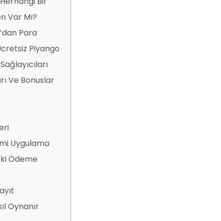
 Herhangi Bir
n Var Mı?
’dan Para
cretsiz Piyango
Sağlayıcıları
rı Ve Bonuslar
eri
esmi Uygulama
deki Ödeme
ayıt
ıl Oynanır