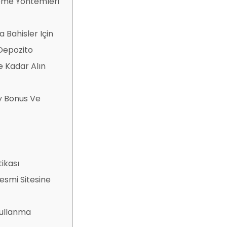
eme Yöntemleri
Bahisler Için
Depozito
e Kadar Alın
y Bonus Ve
ikası
esmi Sitesine
Kullanma