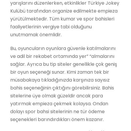
yarışlarını düzenlerken, etkinlikler Türkiye Jokey
Kulübü tarafından organize edilmekte empieza
yürütülmektedir. Tüm kumar ve spor bahisleri
faaliyetlerinin vergiye tabi olduğunu
unutmamak önemlidir.
Bu, oyuncuların oyunlara güvenle katılmalarını
ve adil bir rekabet ortamında yer” “almalarını
sağlar. Ayrıca bu tip siteler genellikle çok geniş
bir oyun seçeneği sunar. Kimi zaman tek bir
müsabakaya tıkladığınızda karşınıza sayısız
bahis seçeneğinin çıktığını görebilirsiniz. Bahis
sitelerine üye olmak güzeldir ancak para
yatırmak empieza çekmek kolaysa. Ondan
dolayı spor bahsi sitelerinin ne tür ödeme
seçenekleri barındırdıkları önem kazanır.