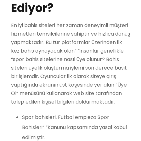
Ediyor?
En iyi bahis siteleri her zaman deneyimli müşteri
hizmetleri temsilcilerine sahiptir ve hızlıca dönüş
yapmaktadır. Bu tür platformlar üzerinden ilk
kez bahis oynayacak olan” “insanlar genellikle
“spor bahis sitelerine nasıl üye olunur? Bahis
siteleri üyelik oluşturma işlemi son derece basit
bir işlemdir. Oyuncular ilk olarak siteye giriş
yaptığında ekranın üst köşesinde yer alan “Üye
Ol” menüsünü kullanarak web site tarafından
talep edilen kişisel bilgileri doldurmaktadır.
Spor bahisleri, Futbol empieza Spor
Bahisleri” “Kanunu kapsamında yasal kabul
edilmiştir.