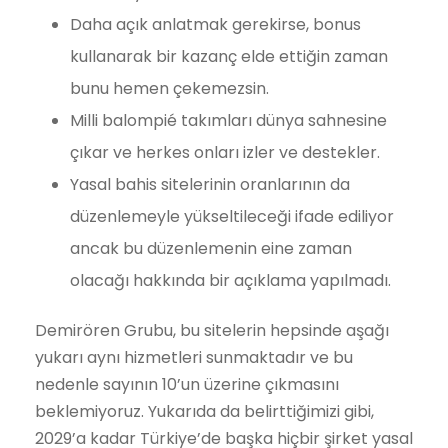
Daha açık anlatmak gerekirse, bonus
kullanarak bir kazanç elde ettiğin zaman
bunu hemen çekemezsin.
Milli balompié takımları dünya sahnesine
çıkar ve herkes onları izler ve destekler.
Yasal bahis sitelerinin oranlarının da
düzenlemeyle yükseltileceği ifade ediliyor
ancak bu düzenlemenin eine zaman
olacağı hakkında bir açıklama yapılmadı.
Demirören Grubu, bu sitelerin hepsinde aşağı
yukarı aynı hizmetleri sunmaktadır ve bu
nedenle sayının 10’un üzerine çıkmasını
beklemiyoruz. Yukarıda da belirttiğimizi gibi,
2029’a kadar Türkiye’de başka hiçbir şirket yasal