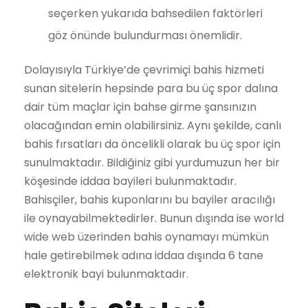
seçerken yukarıda bahsedilen faktörleri
göz önünde bulundurması önemlidir.
Dolayısıyla Türkiye’de çevrimiçi bahis hizmeti
sunan sitelerin hepsinde para bu üç spor dalına
dair tüm maçlar için bahse girme şansınızın
olacağından emin olabilirsiniz. Aynı şekilde, canlı
bahis fırsatları da öncelikli olarak bu üç spor için
sunulmaktadır. Bildiğiniz gibi yurdumuzun her bir
köşesinde iddaa bayileri bulunmaktadır.
Bahisçiler, bahis kuponlarını bu bayiler aracılığı
ile oynayabilmektedirler. Bunun dışında ise world
wide web üzerinden bahis oynamayı mümkün
hale getirebilmek adına iddaa dışında 6 tane
elektronik bayi bulunmaktadır.