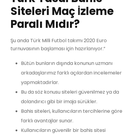
Siteleri Maç İzleme
Paralı Mıdır?
Şu anda Türk Milli Futbol takımı 2020 Euro
turnuvasının başlaması için hazırlanıyor.”
Bütün bunların dışında konunun uzmanı
arkadaşlarımız farklı açılardan incelemeler
yapmaktadırlar.
Bu da söz konusu siteleri güvenilmez ya da
dolandırıcı gibi bir imaja sürükler.
Bahis siteleri, kullanıcıların tercihlerine göre
farklı avantajlar sunar.
Kullanıcıların güvenilir bir bahis sitesi