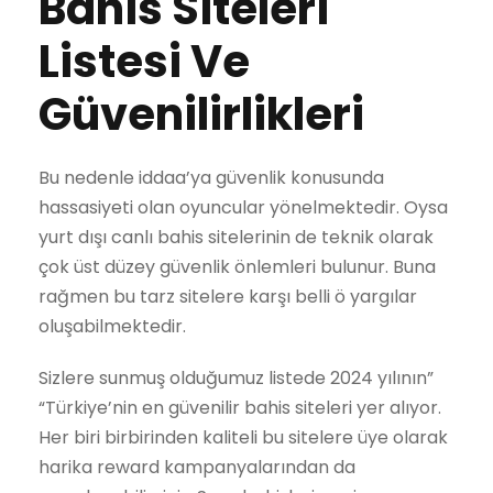
Bahis Siteleri
Listesi Ve
Güvenilirlikleri
Bu nedenle iddaa’ya güvenlik konusunda
hassasiyeti olan oyuncular yönelmektedir. Oysa
yurt dışı canlı bahis sitelerinin de teknik olarak
çok üst düzey güvenlik önlemleri bulunur. Buna
rağmen bu tarz sitelere karşı belli ö yargılar
oluşabilmektedir.
Sizlere sunmuş olduğumuz listede 2024 yılının”
“Türkiye’nin en güvenilir bahis siteleri yer alıyor.
Her biri birbirinden kaliteli bu sitelere üye olarak
harika reward kampanyalarından da