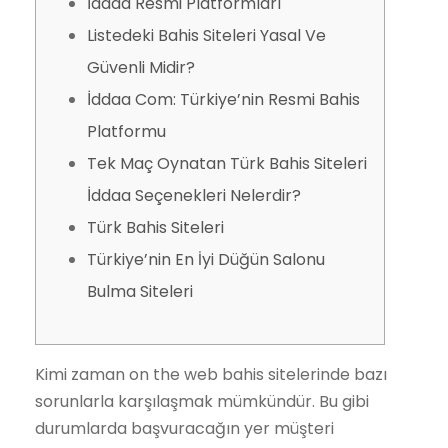
İddaa Resmi Platformları
Listedeki Bahis Siteleri Yasal Ve
Güvenli Midir?
İddaa Com: Türkiye’nin Resmi Bahis
Platformu
Tek Maç Oynatan Türk Bahis Siteleri
İddaa Seçenekleri Nelerdir?
Türk Bahis Siteleri
Türkiye’nin En İyi Düğün Salonu
Bulma Siteleri
Kimi zaman on the web bahis sitelerinde bazı
sorunlarla karşılaşmak mümkündür. Bu gibi
durumlarda başvuracağın yer müşteri