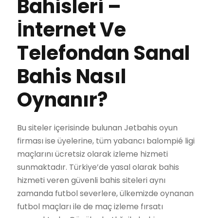
Bahisleri –
İnternet Ve
Telefondan Sanal
Bahis Nasıl
Oynanır?
Bu siteler içerisinde bulunan Jetbahis oyun
firması ise üyelerine, tüm yabancı balompié ligi
maçlarını ücretsiz olarak izleme hizmeti
sunmaktadır. Türkiye’de yasal olarak bahis
hizmeti veren güvenli bahis siteleri aynı
zamanda futbol severlere, ülkemizde oynanan
futbol maçları ile de maç izleme fırsatı