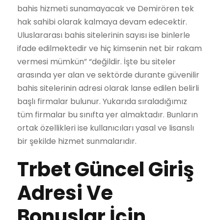
bahis hizmeti sunamayacak ve Demirören tek
hak sahibi olarak kalmaya devam edecektir.
Uluslararası bahis sitelerinin sayısı ise binlerle
ifade edilmektedir ve hiç kimsenin net bir rakam
vermesi mümkün” “değildir. İşte bu siteler
arasında yer alan ve sektörde durante güvenilir
bahis sitelerinin adresi olarak lanse edilen belirli
başlı firmalar bulunur. Yukarıda sıraladığımız
tüm firmalar bu sınıfta yer almaktadır. Bunların
ortak özellikleri ise kullanıcıları yasal ve lisanslı
bir şekilde hizmet sunmalarıdır.
Trbet Güncel Giriş
Adresi Ve
Bonuslar İçin