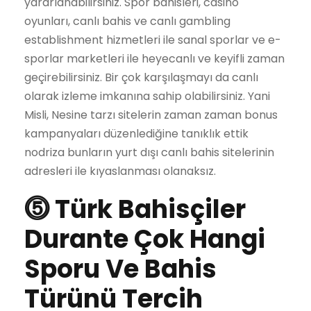
yararlanabilirsiniz. Spor bahisleri, casino
oyunları, canlı bahis ve canlı gambling
establishment hizmetleri ile sanal sporlar ve e-
sporlar marketleri ile heyecanlı ve keyifli zaman
geçirebilirsiniz. Bir çok karşılaşmayı da canlı
olarak izleme imkanına sahip olabilirsiniz. Yani
Misli, Nesine tarzı sitelerin zaman zaman bonus
kampanyaları düzenlediğine tanıklık ettik
nodriza bunların yurt dışı canlı bahis sitelerinin
adresleri ile kıyaslanması olanaksız.
⓹ Türk Bahisçiler
Durante Çok Hangi
Sporu Ve Bahis
Türünü Tercih