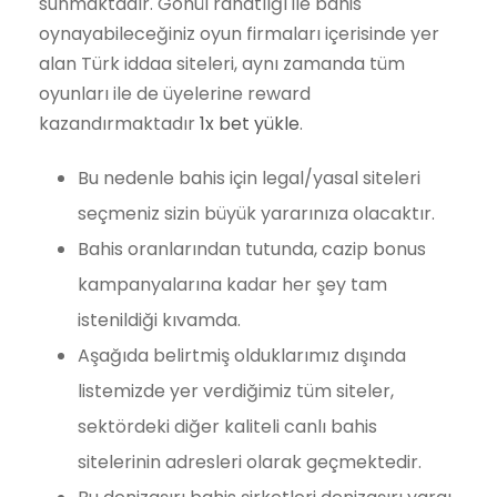
sunmaktadır. Gönül rahatlığı ile bahis
oynayabileceğiniz oyun firmaları içerisinde yer
alan Türk iddaa siteleri, aynı zamanda tüm
oyunları ile de üyelerine reward
kazandırmaktadır
1x bet yükle
.
Bu nedenle bahis için legal/yasal siteleri
seçmeniz sizin büyük yararınıza olacaktır.
Bahis oranlarından tutunda, cazip bonus
kampanyalarına kadar her şey tam
istenildiği kıvamda.
Aşağıda belirtmiş olduklarımız dışında
listemizde yer verdiğimiz tüm siteler,
sektördeki diğer kaliteli canlı bahis
sitelerinin adresleri olarak geçmektedir.