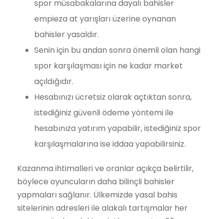
spor müsabakalarına dayalı bahisler
empieza at yarışları üzerine oynanan
bahisler yasaldır.
Senin için bu andan sonra önemli olan hangi
spor karşılaşması için ne kadar market
açıldığıdır.
Hesabınızı ücretsiz olarak açtıktan sonra,
istediğiniz güvenli ödeme yöntemi ile
hesabınıza yatırım yapabilir, istediğiniz spor
karşılaşmalarına ise iddaa yapabilirsiniz.
Kazanma ihtimalleri ve oranlar açıkça belirtilir,
böylece oyuncuların daha bilinçli bahisler
yapmaları sağlanır. Ülkemizde yasal bahis
sitelerinin adresleri ile alakalı tartışmalar her