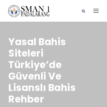
Yasal Bahis
Siteleri
Türkiye’de
Güvenli Ve
Lisanslı Bahis
Rehber