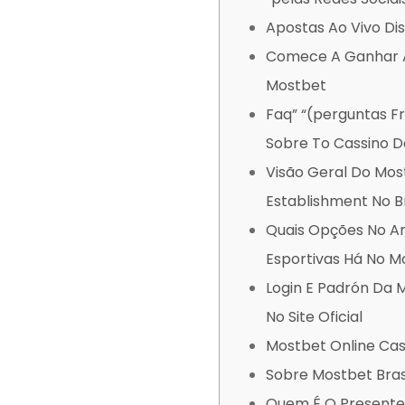
Apostas Ao Vivo Di
Comece A Ganhar 
Mostbet
Faq” “(perguntas F
Sobre To Cassino 
Visão Geral Do Mo
Establishment No Br
Quais Opções No A
Esportivas Há No M
Login E Padrón Da 
No Site Oficial
Mostbet Online Casi
Sobre Mostbet Bras
Quem É O Presente