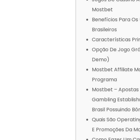
Mostbet
Benefícios Para Os 
Brasileiros
Características Pri
Opção De Jogo Grá
Demo)
Mostbet Affiliate M
Programa
Mostbet – Apostas 
Gambling Establish
Brasil Possuindo Bô
Quais São Operati
E Promoções Da M
Como Fazer Um Cada