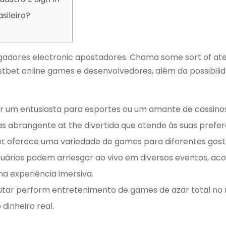
sileiro?
 jogadores electronic apostadores. Chama some sort of at
bet online games e desenvolvedores, além da possibilid
r um entusiasta para esportes ou um amante de cassino
s abrangente at the divertida que atende às suas prefer
t oferece uma variedade de games para diferentes gost
suários podem arriesgar ao vivo em diversos eventos, a
a experiência imersiva.
rutar perform entretenimento de games de azar total n
dinheiro real.