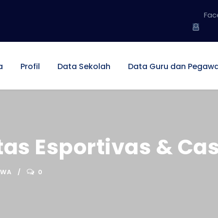
Fac
a
Profil
Data Sekolah
Data Guru dan Pegawa
as Esportivas & Ca
SWA
0