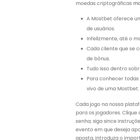
moedas criptográficas
mo
A Mostbet oferece um
de usuários.
Infelizmente, até o 
Cada cliente que se c
de bônus.
Tudo isso dentro sob
Para conhecer todas 
vivo de uma Mostbet.
Cada jogo na nossa plata
para os jogadores. Clique
senha; siga since instruçõ
evento em que deseja apos
aposta, introduza o import