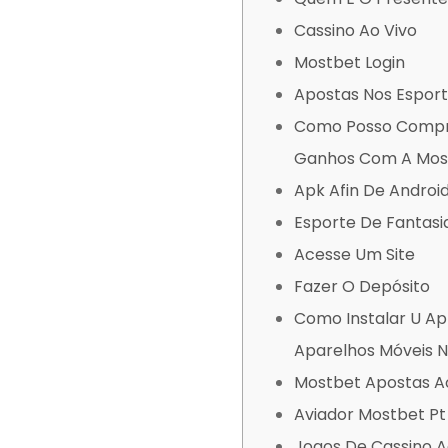
Cassino Ao Vivo
Mostbet Login
Apostas Nos Esport
Como Posso Compr
Ganhos Com A Mos
Apk Afin De Androi
Esporte De Fantasi
Acesse Um Site
Fazer O Depósito
Como Instalar U Apl
Aparelhos Móveis 
Mostbet Apostas A
Aviador Mostbet Pt
Jogos De Cassino A