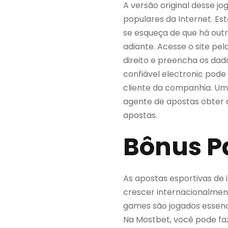
A versão original desse j
populares da Internet. Es
se esqueça de que há out
adiante. Acesse o site pe
direito e preencha os dad
confiável electronic pode
cliente da companhia. Uma
agente de apostas obter q
apostas.
Bônus P
As apostas esportivas de 
crescer internacionalment
games são jogados essenci
Na Mostbet, você pode faz