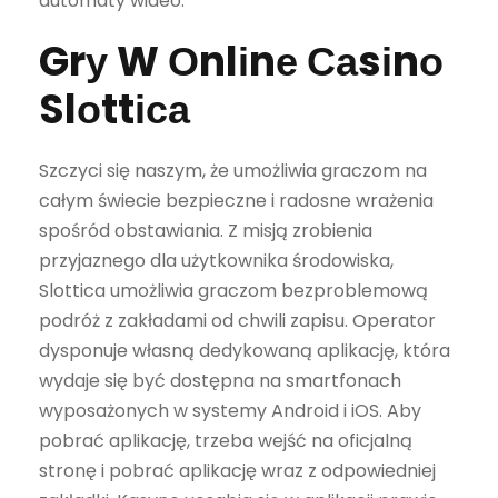
automaty wideo.
Grу W Оnlіnе Саsіnо
Slоttіса
Szczyci się naszym, że umożliwia graczom na
całym świecie bezpieczne i radosne wrażenia
spośród obstawiania. Z misją zrobienia
przyjaznego dla użytkownika środowiska,
Slottica umożliwia graczom bezproblemową
podróż z zakładami od chwili zapisu. Operator
dysponuje własną dedykowaną aplikację, która
wydaje się być dostępna na smartfonach
wyposażonych w systemy Android i iOS. Aby
pobrać aplikację, trzeba wejść na oficjalną
stronę i pobrać aplikację wraz z odpowiedniej