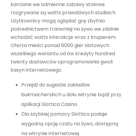
karciane we odmienne zabawy stołowe
rozgrywane są watts prawdziwych studiach.
Użytkownicy mogą oglądać grę zbytnio
pośrednictwem transmisji na żywo we zdalnie
wchodzić watts interakcje wraz z krupierem.
Oferta mieści ponad 6000 gier slotowych
wszelkiego wariantu od ów kredyty hundred
twenty dostawców oprogramowania gwoli
kasyn internetowego.
Przejdź do sugestie zakładów
bukmacherskich u dołu witrynie bądź przy
aplikacji Slottica Casino.
Dla szybkiej pomocy Slottica podaje
wygodną opcję czatu na żywo, dostępną
na witrynie internetowej.