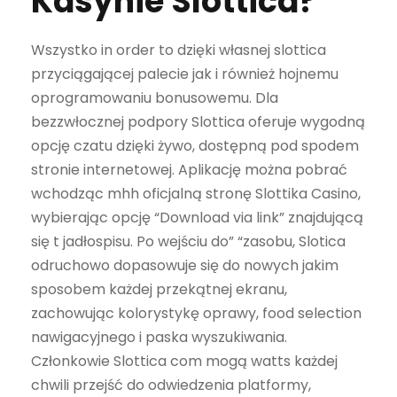
Kasynie Slottica?
Wszystko in order to dzięki własnej slottica
przyciągającej palecie jak i również hojnemu
oprogramowaniu bonusowemu. Dla
bezzwłocznej podpory Slottica oferuje wygodną
opcję czatu dzięki żywo, dostępną pod spodem
stronie internetowej. Aplikację można pobrać
wchodząc mhh oficjalną stronę Slottika Casino,
wybierając opcję “Download via link” znajdującą
się t jadłospisu. Po wejściu do” “zasobu, Slotica
odruchowo dopasowuje się do nowych jakim
sposobem każdej przekątnej ekranu,
zachowując kolorystykę oprawy, food selection
nawigacyjnego i paska wyszukiwania.
Członkowie Slottica com mogą watts każdej
chwili przejść do odwiedzenia platformy,