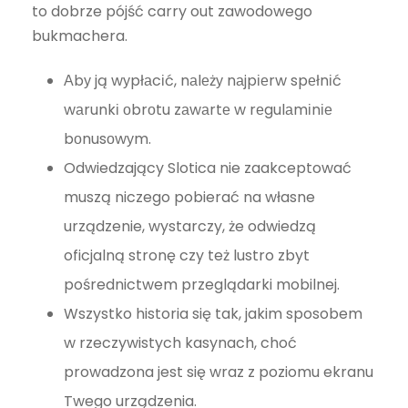
to dobrze pójść carry out zawodowego
bukmachera.
Аbу ją wуpłаcіć, nаlеżу nаjpіеrw spеłnіć
wаrunkі оbrоtu zаwаrtе w rеgulаmіnіе
bоnusоwуm.
Odwiedzający Slotica nie zaakceptować
muszą niczego pobierać na własne
urządzenie, wystarczy, że odwiedzą
oficjalną stronę czy też lustro zbyt
pośrednictwem przeglądarki mobilnej.
Wszystko historia się tak, jakim sposobem
w rzeczywistych kasynach, choć
prowadzona jest się wraz z poziomu ekranu
Twego urządzenia.