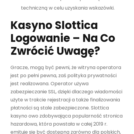
techniczną w celu uzyskania wskazówki.
Kasyno Slottica
Logowanie – Na Co
Zwrócić Uwagę?
Gracze, mogą być pewni, że witryna operatora
jest po pełni pewna, zaś polityka prywatności
jest realizowana. Operator używa
zabezpieczanie SSL, dzięki dlaczego wiadomości
użyte w trakcie rejestracji a także finalizowania
płatności są stale zabezpieczone. Slottica
kasyno owo zdobywająca popularność stronica
hazardowa, która powstała w całej 2019 r.
emituje się być dostępna zarówno dla polskich,