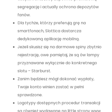
segregację i actually ochrona depozytów
fanów.
Dla tychże, którzy preferują grę na
smartfonach, Slottica dostarcza
dedykowaną aplikację mobilną.
Jeżeli skusisz się na darmowe spiny zbytnio
rejestrację, owe pamiętaj, że są ów lampy
przyznawane wyłącznie do konkretnego
slotu – Starburst.
Zanim będziesz mógł dokonać wypłaty,
Twoje konto winien zostać w pełni
sprawdzone.
Logotypy dostępnych procedur transakcji
są również wydawane na little strony www