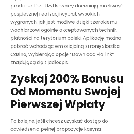
producentów. Użytkownicy doceniają możliwość
pospiesznej realizacji wypłat wysokich
wygranych, jak jest możliwe dzięki szerokiemu
wachlarzowi ogólnie akceptowanych technik
płatności na terytorium polski. Aplikację można
pobrać wchodząc em oficjalną stronę Slottika
Casino, wybierając opcję “Download via link”
znajdującą się t jadłospis.
Zyskaj 200% Bonusu
Od Momentu Swojej
Pierwszej Wpłaty
Po kolejne, jeśli chcesz uzyskać dostęp do
odwiedzenia pełnej propozycje kasyna,