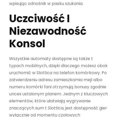
wpisując odnośnik w pasku szukania.
Uczciwość I
Niezawodność
Konsol
Wszystkie automaty dostępne są także t
typach mobilnych, dzięki dlaczego możesz obok
uruchomić w Slottica na telefon komórkowy. Po
zatwierdzeniu adresu zamieszkamia mejl albo
numeru komórki fani otrzymują bonusy zgodnie
unces ustalonym planem. Jednym z kluczowych
elementów, które ułatwiają wygrywanie
znaczących sum t Slottica, jest dostępność gier
wyłącznie od momentu czołowych