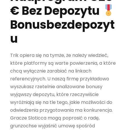
€ Bez Depozytu
Bonusbezdepozyt
u
Trik opiera się na tymże, że należy wiedzieć,
które platformy są warte powierzenia, a które
chcą wyłącznie zarabiać na linkach
referencyjnych. U naszą firmę przykładowo
wyszukasz rzetelnie analizowane bonusy
wyjąwszy depozytu, które rzeczywiście
wyróżniają się na tle tego, jakie możliwości do
odwiedzenia przygotowania ma konkurencja.
Gracze Sloticca mogą poprosić o radę,
grunzochse wyjaśnić umowę spośród