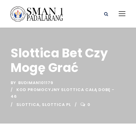
Slottica Bet Czy
Mogę Grać
BY
BUDIMAN101179
KOD PROMOCYJNY SLOTTICA CAŁĄ DOBĘ -
46
SLOTTICA
,
SLOTTICA PL
0