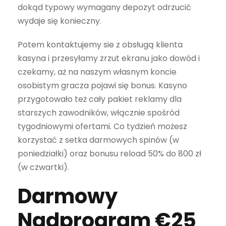
dokąd typowy wymagany depozyt odrzucić
wydaje się konieczny.
Potem kontaktujemy sie z obsługą klienta
kasyna i przesyłamy zrzut ekranu jako dowód i
czekamy, aż na naszym własnym koncie
osobistym gracza pojawi się bonus. Kasyno
przygotowało też cały pakiet reklamy dla
starszych zawodników, włącznie spośród
tygodniowymi ofertami. Co tydzień możesz
korzystać z setka darmowych spinów (w
poniedziałki) oraz bonusu reload 50% do 800 zł
(w czwartki).
Darmowy
Nadprogram €25