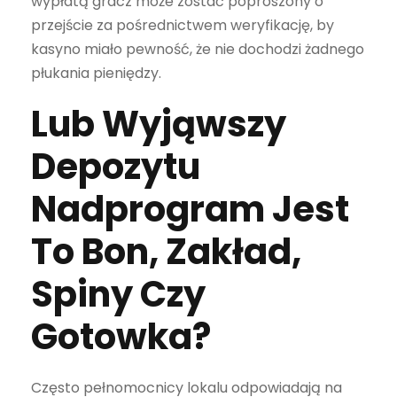
wypłatą gracz może zostać poproszony o
przejście za pośrednictwem weryfikację, by
kasyno miało pewność, że nie dochodzi żadnego
płukania pieniędzy.
Lub Wyjąwszy
Depozytu
Nadprogram Jest
To Bon, Zakład,
Spiny Czy
Gotowka?
Często pełnomocnicy lokalu odpowiadają na