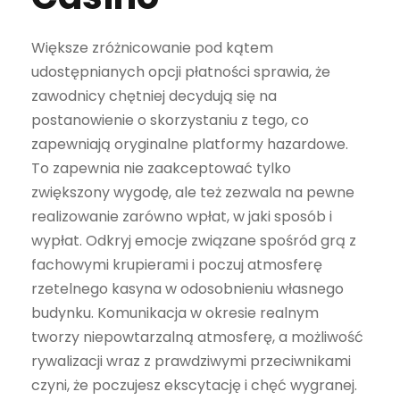
Większe zróżnicowanie pod kątem
udostępnianych opcji płatności sprawia, że
zawodnicy chętniej decydują się na
postanowienie o skorzystaniu z tego, co
zapewniają oryginalne platformy hazardowe.
To zapewnia nie zaakceptować tylko
zwiększony wygodę, ale też zezwala na pewne
realizowanie zarówno wpłat, w jaki sposób i
wypłat. Odkryj emocje związane spośród grą z
fachowymi krupierami i poczuj atmosferę
rzetelnego kasyna w odosobnieniu własnego
budynku. Komunikacja w okresie realnym
tworzy niepowtarzalną atmosferę, a możliwość
rywalizacji wraz z prawdziwymi przeciwnikami
czyni, że poczujesz ekscytację i chęć wygranej.