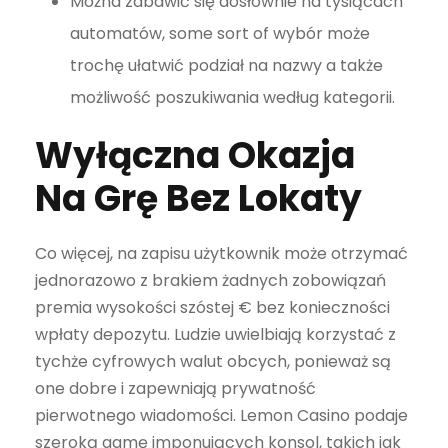
Można zabawić się dosłownie na tysiącach
automatów, some sort of wybór może
trochę ułatwić podział na nazwy a także
możliwość poszukiwania według kategorii.
Wyłączna Okazja
Na Grę Bez Lokaty
Co więcej, na zapisu użytkownik może otrzymać
jednorazowo z brakiem żadnych zobowiązań
premia wysokości szóstej € bez konieczności
wpłaty depozytu. Ludzie uwielbiają korzystać z
tychże cyfrowych walut obcych, ponieważ są
one dobre i zapewniają prywatność
pierwotnego wiadomości. Lemon Casino podaje
szeroką gamę imponujących konsol, takich jak