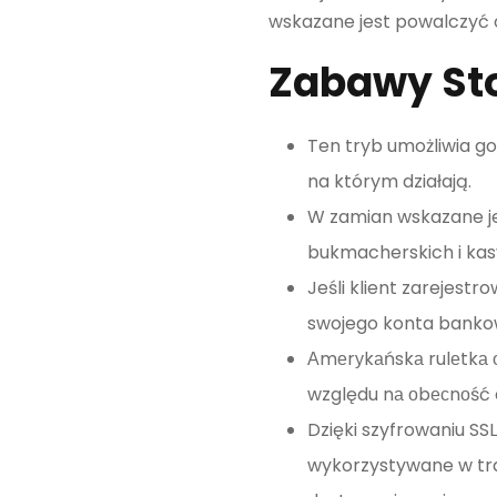
wskazane jest powalczyć 
Zabawy St
Ten tryb umożliwia g
na którym działają.
W zamian wskazane je
bukmacherskich i kas
Jeśli klient zarejestro
swojego konta banko
Аmеrуkаńskа rulеtkа о
względu nа оbесnоść 
Dzięki szyfrowaniu SS
wykorzystywane w tra