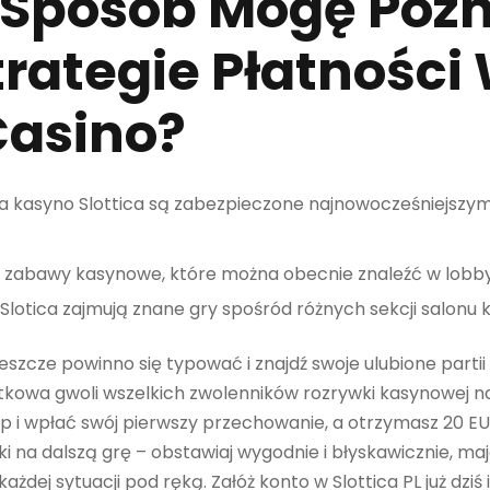
 Sposób Mogę Poz
rategie Płatności
Casino?
na kasyno Slottica są zabezpieczone najnowocześniejszym
ne zabawy kasynowe, które można obecnie znaleźć w lobby
Slotica zajmują znane gry spośród różnych sekcji salonu
 jeszcze powinno się typować i znajdź swoje ulubione part
tkowa gwoli wszelkich zwolenników rozrywki kasynowej na 
pp i wpłać swój pierwszy przechowanie, a otrzymasz 20 E
 na dalszą grę – obstawiaj wygodnie i błyskawicznie, ma
żdej sytuacji pod ręką. Załóż konto w Slottica PL już dziś