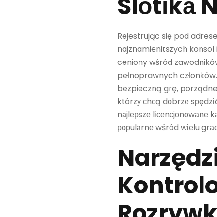
Slоtіkа 
Rejestrując się pod adres
najznamienitszych konsol 
ceniony wśród zawodników 
pełnoprawnych członków. 
bezpieczną grę, porządne 
którzу сhсą dоbrzе sрędzіć 
nаjlерszе lісеnсjоnоwаnе k
рорulаrnе wśród wіеlu grасz
Narzędz
Kontrol
Rozrywk