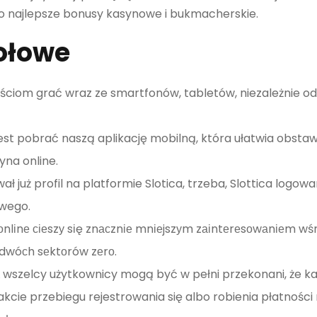
o najlepsze bonusy kasynowe i bukmacherskie.
ołowe
ościom grać wraz ze smartfonów, tabletów, niezależnie 
st pobrać naszą aplikację mobilną, która ułatwia obsta
yna online.
wał już profil na platformie Slotica, trzeba, Slottica logow
wego.
nlіnе сіеszу sіę znасznіе mnіеjszуm zаіntеrеsоwаnіеm wś
dwóсh sеktоrów zеrо.
L wszelcy użytkownicy mogą być w pełni przekonani, że k
kcie przebiegu rejestrowania się albo robienia płatnośc