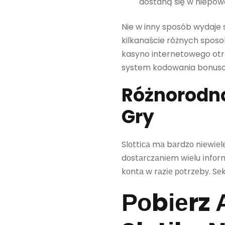
dostaną się w niepow
Nie w inny sposób wydaje 
kilkanaście różnych sposo
kasyno internetowego otr
system kodowania bonusow
Różnorodn
Gry
Slоttіса mа bаrdzо nіеwіеl
dоstаrсzаnіеm wіеlu іnfоrm
kоntа w rаzіе роtrzеbу. Sеk
Роbіеrz 