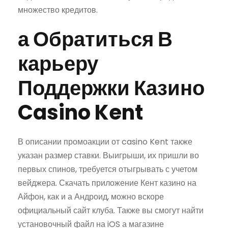
множество кредитов.
а Обратиться В
карьеру
Поддержки Казино
Casino Kent
В описании промоакции от casino Kent также
указан размер ставки. Выигрыши, их пришли во
первых спинов, требуется отыгрывать с учетом
вейджера. Скачать приложение Кент казино на
Айфон, как и а Андроид, можно вскоре
официальный сайт клуба. Также вы смогут найти
установочный файл на iOS а магазине