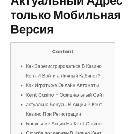
Актуальный Адрес
только Мобильная
Версия
Content
Как Зарегистрироваться В Казино
Кент И Войти а Личный Кабинет?
Как Играть же Онлайн Автоматы
Kent Casino – Официальный Сайт
актуально Бонусы И Акции В Кент
Казино При Регистрации
Бонусы же Акции На Kent Casino
Служба поддержки В Казино Кент