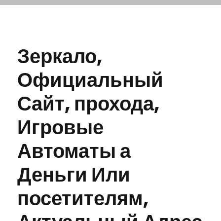
Зеркало,
Официальный
Сайт, прохода,
Игровые
Автоматы а
Деньги Или
посетителям,