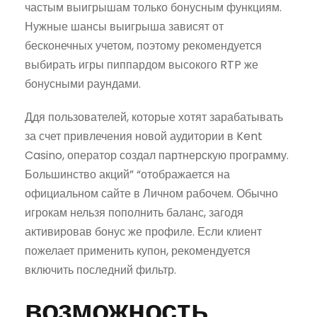
частым выигрышам только бонусным функциям.
Нужные шансы выигрыша зависят от
бесконечных учетом, поэтому рекомендуется
выбирать игры пиппардом высокого RTP же
бонусными раундами.
Ддя пользователей, которые хотят зарабатывать
за счет привлечения новой аудитории в Kent
Casino, оператор создал партнерскую программу.
Большинство акций” “отображается на
официальном сайте в Личном рабочем. Обычно
игрокам нельзя пополнить баланс, загодя
активировав бонус же профиле. Если клиент
пожелает применить купон, рекомендуется
включить последний фильтр.
возможность