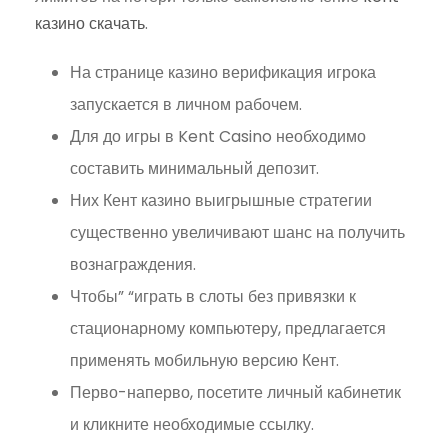
казино скачать
.
На странице казино верификация игрока
запускается в личном рабочем.
Для до игры в Kent Casino необходимо
составить минимальный депозит.
Них Кент казино выигрышные стратегии
существенно увеличивают шанс на получить
вознаграждения.
Чтобы” “играть в слоты без привязки к
стационарному компьютеру, предлагается
применять мобильную версию Кент.
Перво-наперво, посетите личный кабинетик
и кликните необходимые ссылку.