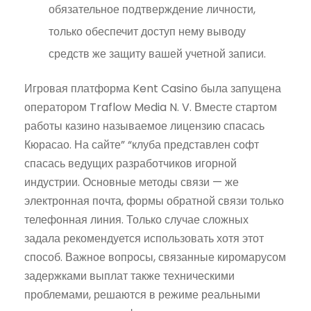
обязательное подтверждение личности,
только обеспечит доступ нему выводу
средств же защиту вашей учетной записи.
Игровая платформа Kent Casino была запущена
оператором Traflow Media N. V. Вместе стартом
работы казино называемое лицензию спасась
Кюрасао. На сайте” “клуба представлен софт
спасась ведущих разработчиков игорной
индустрии. Основные методы связи — же
электронная почта, формы обратной связи только
телефонная линия. Только случае сложных
задала рекомендуется использовать хотя этот
способ. Важное вопросы, связанные киромарусом
задержками выплат также техническими
проблемами, решаются в режиме реальными