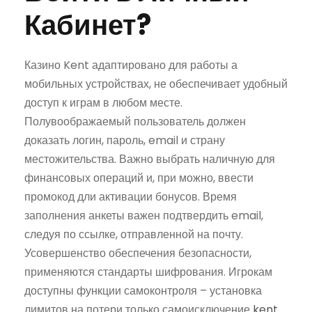
Кабинет?
Казино Kent адаптировано для работы а
мобильных устройствах, не обеспечивает удобный
доступ к играм в любом месте.
Полувоображаемый пользователь должен
доказать логин, пароль, email и страну
местожительства. Важно выбрать наличную для
финансовых операций и, при можно, ввести
промокод дли активации бонусов. Время
заполнения анкеты важен подтвердить email,
следуя по ссылке, отправленной на почту.
Усовершенство обеспечения безопасности,
применяются стандарты шифрования. Игрокам
доступны функции самоконтроля – установка
лимитов на потери только самоисключение
kent