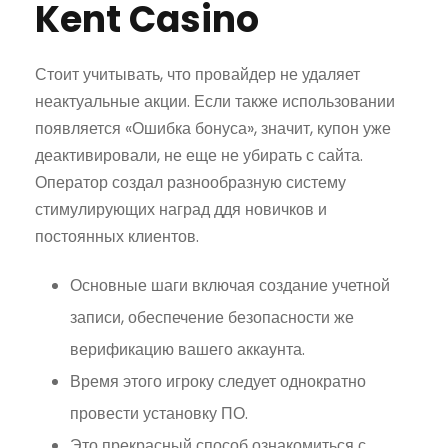
Kent Casino
Стоит учитывать, что провайдер не удаляет
неактуальные акции. Если также использовании
появляется «Ошибка бонуса», значит, купон уже
деактивировали, не еще не убирать с сайта.
Оператор создал разнообразную систему
стимулирующих наград ддя новичков и
постоянных клиентов.
Основные шаги включая создание учетной
записи, обеспечение безопасности же
верификацию вашего аккаунта.
Время этого игроку следует однократно
провести установку ПО.
Это прекрасный способ ознакомиться с