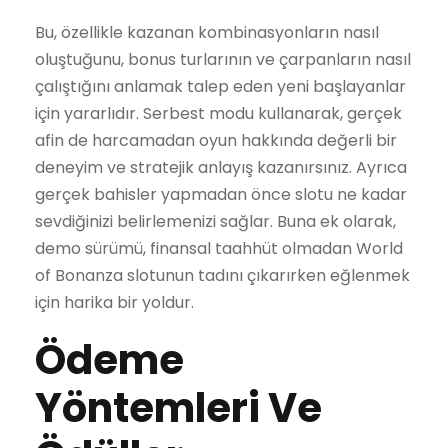
Bu, özellikle kazanan kombinasyonların nasıl
oluştuğunu, bonus turlarının ve çarpanların nasıl
çalıştığını anlamak talep eden yeni başlayanlar
için yararlıdır. Serbest modu kullanarak, gerçek
afin de harcamadan oyun hakkında değerli bir
deneyim ve stratejik anlayış kazanırsınız. Ayrıca
gerçek bahisler yapmadan önce slotu ne kadar
sevdiğinizi belirlemenizi sağlar. Buna ek olarak,
demo sürümü, finansal taahhüt olmadan World
of Bonanza slotunun tadını çıkarırken eğlenmek
için harika bir yoldur.
Ödeme
Yöntemleri Ve