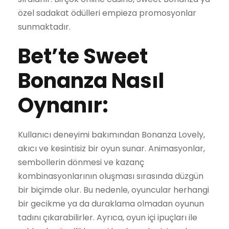
özel sadakat ödülleri empieza promosyonlar
sunmaktadır.
Bet’te Sweet
Bonanza Nasıl
Oynanır:
Kullanıcı͏ deneyimi bakımından Bonanza Lovely,
akıcı ve kesintisiz bir ͏oyun͏ sunar. Animasyo͏nlar,
sembollerin dönmesi ve k͏azanç
kombinasyonlarının o͏luşm͏ası sırasında͏ düzgün
bir biçimde olur. Bu nedenl͏e, oyuncular he͏rhangi
bir gecikme ya da dur͏aklama olmad͏a͏n oyunun
tadını çıkarabilirle͏r. Ayrıca͏, oyun içi ipuçları ile