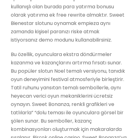
kullanışlı olan burada para yatırma bonusu
olarak yatırıma ek free rewrite almaktır. Sweet
Bienestar slotunu oynamak empieza aynı
zamanda kişisel paranızı riske atmak
istiyorsanız demo modunu kullanabilirsiniz.
Bu özellik, oyunculara ekstra döndürmeler
kazanma ve kazançlarını artırma fırsatı sunar.
Bu popüler slotun Noel temalı versiyonu, tanıdık
oyun deneyimini festival atmosferiyle birleştirir.
Tatil ruhunu yansıtan temalı sembollerle, aynı
heyecan verici oyun mekaniklerini ücretsiz
oynayın. Sweet Bonanza, renkli grafikleri ve
tatlılarla” “dolu teması ile oyunculara görsel bir
şölen sunar. Bu semboller, kazanç
kombinasyonları oluşturmak için makaralarda
sıralanır. Birçok online casino, Sweet Bonanza’ya