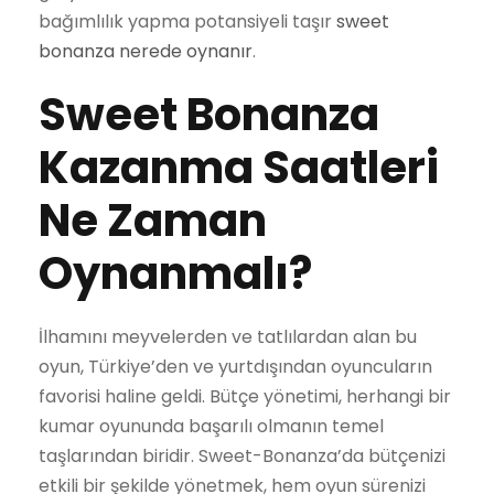
bağımlılık yapma potansiyeli taşır
sweet
bonanza nerede oynanır
.
Sweet Bonanza
Kazanma Saatleri
Ne Zaman
Oynanmalı?
İlhamını meyvelerden ve tatlılardan alan bu
oyun, Türkiye’den ve yurtdışından oyuncuların
favorisi haline geldi. Bütçe yönetimi, herhangi bir
kumar oyununda başarılı olmanın temel
taşlarından biridir. Sweet-Bonanza’da bütçenizi
etkili bir şekilde yönetmek, hem oyun sürenizi