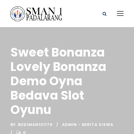
Sweet Bonanza
Lovely Bonanza
Demo Oyna
Bedava Slot
Oyunu
BY
BUDIMAN101179
ADMIN - BERITA SISWA
0