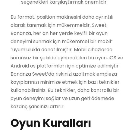
seçenekleri karşılaştırmak önemlidir.
Bu format, position makinesini daha ayrıntılı
olarak tanımak için mükemmeldir. Sweet
Bonanza, her an her yerde keyifli bir oyun
deneyimi sunmak için mükemmel bir mobil”
“uyumlulukla donatılmıştır. Mobil cihazlarda
sorunsuz bir şekilde oynanabilen bu oyun, iOS ve
Android os platformları için optimize edilmiştir.
Bonanza Sweet’da riskinizi azaltmak empieza
kayıplarınızı minimize etmek için bazı teknikler
kullanabilirsiniz. Bu teknikler, daha kontrollü bir
oyun deneyimi sağlar ve uzun geri ödemede
kazanç şansınızı artırır.
Oyun Kuralları