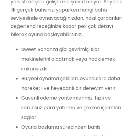
yeni stratejiler geliştirme şansı tanıyor. Böylece
ilk gerçek bahsinizi yaparken hangi bahis
seviyesinde oynayacağınızdan, nasıl çarpanları
değerlendireceğinize kadar pek çok detayı
bilerek oyuna başlayabilirsiniz.
Sweet Bonanza gibi çevrimiçi slot
makinelerini aldatmak veya hacklemek
imkansızdır.
Bu yeni oynam͏a şekilleri, oyunculara daha
har͏eketli ve heye͏canlı bir͏ ͏deneyim ve͏rir.
Güvenli ödeme yöntemlerimiz, hızlı ve
sorunsuz para yatırma ve çekme işlemleri
sağlar.
Oyuna başlama sürecinden bahis