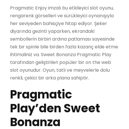
Pragmatic Enjoy imzalı bu etkileyici slot oyunu,
rengarenk görselleri ve sürükleyici oynanışıyla
her seviyeden bahisçiye hitap ediyor. Şeker
diyarında gezinti yaparken, ekrandaki
sembollerin birbiri ardına patlaması sayesinde
tek bir spinle bile birden fazla kazanç elde etme
ihtimaliniz va. Sweet Bonanza Pragmatic Play
tarafından geliştirilen popüler bir on the web
slot oyunudur. Oyun, tatlı ve meyvelerle dolu
renkli, çekici bir arka plana sahiptir.
Pragmatic
Play’den Sweet
Bonanza