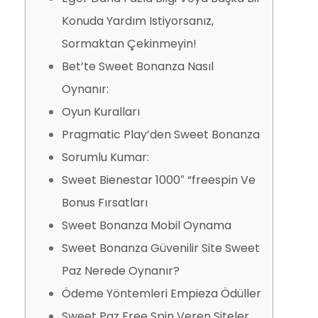
Konuda Yardım Istiyorsanız,
Sormaktan Çekinmeyin!
Bet’te Sweet Bonanza Nasıl
Oynanır:
Oyun Kuralları
Pragmatic Play’den Sweet Bonanza
Sorumlu Kumar:
Sweet Bienestar 1000″ “freespin Ve
Bonus Fırsatları
Sweet Bonanza Mobil Oynama
Sweet Bonanza Güvenilir Site Sweet
Paz Nerede Oynanır?
Ödeme Yöntemleri Empieza Ödüller
Sweet Paz Free Spin Veren Siteler