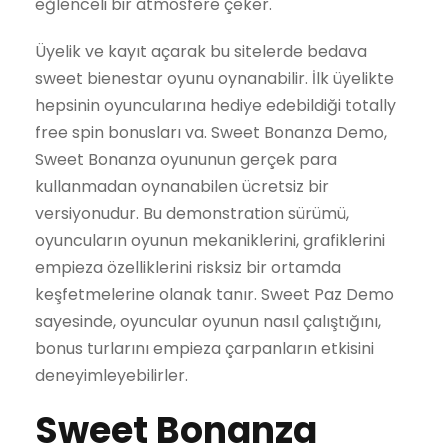
eğlenceli bir atmosfere çeker.
Üyelik ve kayıt açarak bu sitelerde bedava
sweet bienestar oyunu oynanabilir. İlk üyelikte
hepsinin oyuncularına hediye edebildiği totally
free spin bonusları va. Sweet Bonanza Demo,
Sweet Bonanza oyununun gerçek para
kullanmadan oynanabilen ücretsiz bir
versiyonudur. Bu demonstration sürümü,
oyuncuların oyunun mekaniklerini, grafiklerini
empieza özelliklerini risksiz bir ortamda
keşfetmelerine olanak tanır. Sweet Paz Demo
sayesinde, oyuncular oyunun nasıl çalıştığını,
bonus turlarını empieza çarpanların etkisini
deneyimleyebilirler.
Sweet Bonanza