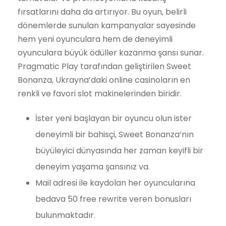
fırsatlarını daha da artırıyor. Bu oyun, belirli
dönemlerde sunulan kampanyalar sayesinde
hem yeni oyunculara hem de deneyimli
oyunculara büyük ödüller kazanma şansı sunar.
Pragmatic Play tarafından geliştirilen Sweet
Bonanza, Ukrayna’daki online casinoların en
renkli ve favori slot makinelerinden biridir.
İster yeni başlayan bir oyuncu olun ister
deneyimli bir bahisçi, Sweet Bonanza’nın
büyüleyici dünyasında her zaman keyifli bir
deneyim yaşama şansınız va.
Mail adresi ile kaydolan her oyuncularına
bedava 50 free rewrite veren bonusları
bulunmaktadır.