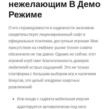
нежелающим В Демо
Режиме
О его справедливости и надежности эксклавов
свидетельствует лицензированный софт и
официальные платежки, доступные игрокам. Мое
присутствие на гемблинг рынке Vovan casino
обозначило не так давно. Однако но сейчас этот
игровой клуб смог благосклонность доверие
любителей острых ощущений. Это не только
платформа с большим выбором игр и наличием
бонусов, это целый элодриан азартных
развлечений.
Или входе с гаджета мобильная версия
адаптируется автоматически под него