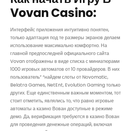
Vovan Casino:
Интерфейс приложения интуитивно понятен,
только адаптация под те размеры экранов делаем
использование максимально комфортно. На
главной предпоследней официального сайта
Vovan отображены в виде списка с миниатюрами
1000 игровых автоматов от 10 провайдеров. В них
пользователь” “найдем слоты от Novomatic,
Belatra Games, NetEnt, Evolution Gaming только
других. Еще единственным важным моментом, тот
стоит отметить, являлись то, что равно игровые
автоматы а казино Вован доступные в режиме
демо. Да, верификация требуются в казино Вован
для проведения денежные операций, включая