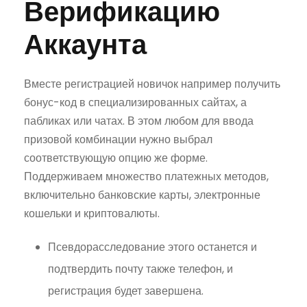
Верификацию
Аккаунта
Вместе регистрацией новичок например получить
бонус-код в специализированных сайтах, а
пабликах или чатах. В этом любом для ввода
призовой комбинации нужно выбрал
соответствующую опцию же форме.
Поддерживаем множество платежных методов,
включительно банковские карты, электронные
кошельки и криптовалюты.
Псевдорасследование этого останется и
подтвердить почту также телефон, и
регистрация будет завершена.