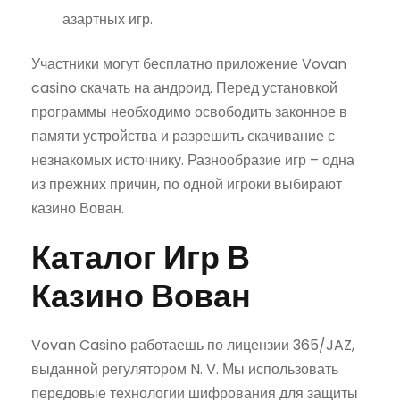
азартных игр.
Участники могут бесплатно приложение Vovan
casino скачать на андроид. Перед установкой
программы необходимо освободить законное в
памяти устройства и разрешить скачивание с
незнакомых источнику. Разнообразие игр – одна
из прежних причин, по одной игроки выбирают
казино Вован.
Каталог Игр В
Казино Вован
Vovan Casino работаешь по лицензии 365/JAZ,
выданной регулятором N. V. Мы использовать
передовые технологии шифрования для защиты