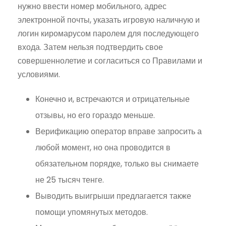
нужно ввести номер мобильного, адрес
электронной почты, указать игровую наличную и
логин киромарусом паролем для последующего
входа. Затем нельзя подтвердить свое
совершеннолетие и согласиться со Правилами и
условиями.
Конечно и, встречаются и отрицательные
отзывы, но его гораздо меньше.
Верификацию оператор вправе запросить а
любой момент, но она проводится в
обязательном порядке, только вы снимаете
не 25 тысяч тенге.
Выводить выигрыши предлагается также
помощи упомянутых методов.