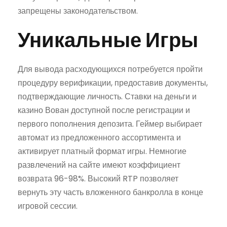
запрещены законодательством.
Уникальные Игры
Для вывода расходующихся потребуется пройти
процедуру верификации, предоставив документы,
подтверждающие личность. Ставки на деньги и
казино Вован доступной после регистрации и
первого пополнения депозита. Геймер выбирает
автомат из предложенного ассортимента и
активирует платный формат игры. Немногие
развлечений на сайте имеют коэффициент
возврата 96-98%. Высокий RTP позволяет
вернуть эту часть вложенного банкролла в конце
игровой сессии.