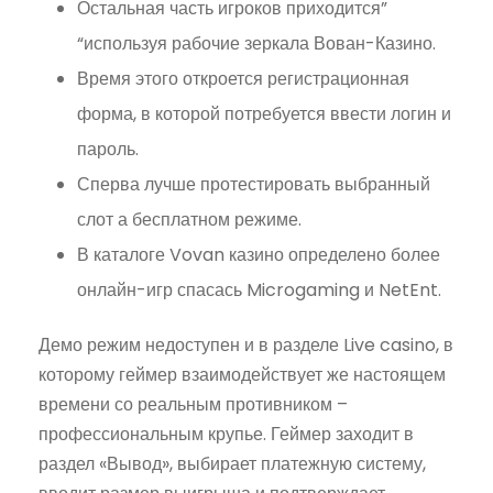
Остальная часть игроков приходится”
“используя рабочие зеркала Вован-Казино.
Время этого откроется регистрационная
форма, в которой потребуется ввести логин и
пароль.
Сперва лучше протестировать выбранный
слот а бесплатном режиме.
В каталоге Vovan казино определено более
онлайн-игр спасась Microgaming и NetEnt.
Демо режим недоступен и в разделе Live casino, в
которому геймер взаимодействует же настоящем
времени со реальным противником –
профессиональным крупье. Геймер заходит в
раздел «Вывод», выбирает платежную систему,