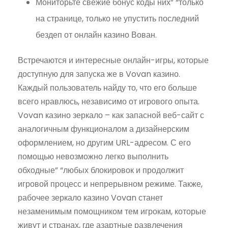
Мониторьте свежие бонус коды них” “только
на странице, только не упустить последний
бездеп от онлайн казино Вован.
Встречаются и интересные онлайн-игры, которые
доступную для запуска же в Vovan казино.
Каждый пользователь найду то, что его больше
всего нравлюсь, независимо от игрового опыта.
Vovan казино зеркало – как запасной веб-сайт с
аналогичным функционалом а дизайнерским
оформлением, но другим URL-адресом. С его
помощью невозможно легко выполнить
обходные” “любых блокировок и продолжит
игровой процесс и непрерывном режиме. Также,
рабочее зеркало казино Vovan станет
незаменимым помощником тем игрокам, которые
живут и странах, где азартные развлечения