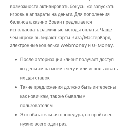
возможности активировать бонусы же запускать
игровые аппараты на деньги. Для пополнения
баланса а казино Вован предлагается
использовать различные методы оплаты. Чаще
чем игроки выбирают карты Виза/МастерКард,
электронные кошельки Webmoney и U-Money.
После авторизации клиент получает доступ
ко деньгам на моем счету и или использовать
их ддя ставок.
Такие предложения должно быть интересны
как новичкам, так же бывалым
пользователям.
Это обязательная процедура, но пройти ее
нужно всего один раз.