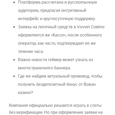
Платформа рассчитана и русскоязычную
аудиторию, предлагая интуитивный
интерфейс и круглосуточную поддержку.
Заявка на логичный средств в Vovan Casino
оформляется же «Кассе», после особенного
оператор, как часто, подтверждает ее же
течение часа.
Важно новости геймер может узнать из
многостраничного баннера.
Где же найдем актуальный промокод, чтобы
получить бездепозитный бонус от Вован
казино?
Компания официально решается играть в слоты
без верификации. Но при оформлении заявки на