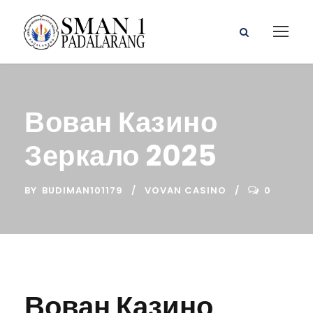
Вован Казино
Зеркало 2025
BY
BUDIMAN101179
VOVAN CASINO
0
Вован Казино