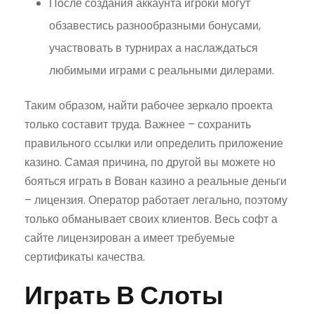
После создания аккаунта игроки могут
обзавестись разнообразными бонусами,
участвовать в турнирах а наслаждаться
любимыми играми с реальными дилерами.
Таким образом, найти рабочее зеркало проекта
только составит труда. Важнее – сохранить
правильного ссылки или определить приложение
казино. Самая причина, по другой вы можете но
бояться играть в Вован казино а реальные деньги
– лицензия. Оператор работает легально, поэтому
только обманывает своих клиентов. Весь софт а
сайте лицензирован а имеет требуемые
сертификаты качества.
Играть В Слоты