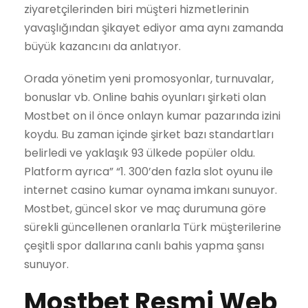
ziyaretçilerinden biri müşteri hizmetlerinin
yavaşlığından şikayet ediyor ama aynı zamanda
büyük kazancını da anlatıyor.
Orada yönetim yeni promosyonlar, turnuvalar,
bonuslar vb. Online bahis oyunları şirkəti olan
Mostbet on il önce onlayn kumar pazarında izini
koydu. Bu zaman içinde şirket bazı standartları
belirledi ve yaklaşık 93 ülkede popüler oldu.
Platform ayrıca” “1. 300’den fazla slot oyunu ile
internet casino kumar oynama imkanı sunuyor.
Mostbet, güncel skor ve maç durumuna göre
sürekli güncellenen oranlarla Türk müşterilerine
çeşitli spor dallarına canlı bahis yapma şansı
sunuyor.
Mostbet Resmi Web