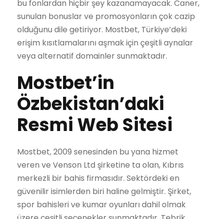
bu fonlardan hiçbir şey kazanamayacak. Caner,
sunulan bonuslar ve promosyonların çok cazip
olduğunu dile getiriyor. Mostbet, Türkiye’deki
erişim kısıtlamalarını aşmak için çeşitli aynalar
veya alternatif domainler sunmaktadır.
Mostbet’in
Özbekistan’daki
Resmi Web Sitesi
Mostbet, 2009 senesinden bu yana hizmet
veren ve Venson Ltd şirketine ta olan, Kıbrıs
merkezli bir bahis firmasıdır. Sektördeki en
güvenilir isimlerden biri haline gelmiştir. Şirket,
spor bahisleri ve kumar oyunları dahil olmak
üzere çeşitli seçenekler sunmaktadır. Tebrik