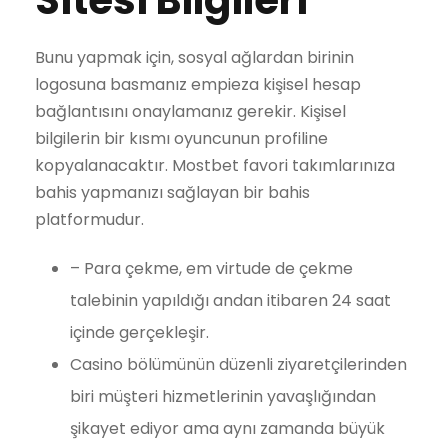
Sitesi Bilgileri
Bunu yapmak için, sosyal ağlardan birinin
logosuna basmanız empieza kişisel hesap
bağlantısını onaylamanız gerekir. Kişisel
bilgilerin bir kısmı oyuncunun profiline
kopyalanacaktır. Mostbet favori takımlarınıza
bahis yapmanızı sağlayan bir bahis
platformudur.
– Para çekme, em virtude de çekme
talebinin yapıldığı andan itibaren 24 saat
içinde gerçekleşir.
Casino bölümünün düzenli ziyaretçilerinden
biri müşteri hizmetlerinin yavaşlığından
şikayet ediyor ama aynı zamanda büyük