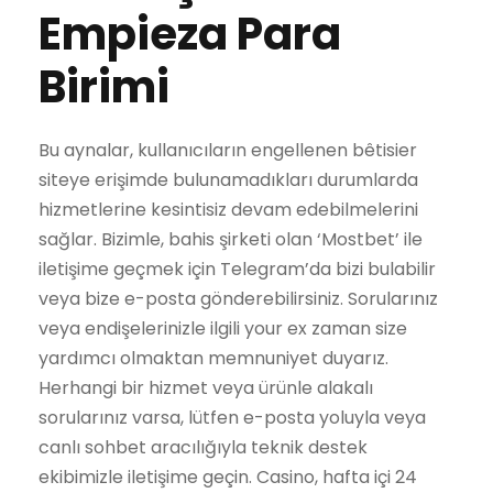
Empieza Para
Birimi
Bu aynalar, kullanıcıların engellenen bêtisier
siteye erişimde bulunamadıkları durumlarda
hizmetlerine kesintisiz devam edebilmelerini
sağlar. Bizimle, bahis şirketi olan ‘Mostbet’ ile
iletişime geçmek için Telegram’da bizi bulabilir
veya bize e-posta gönderebilirsiniz. Sorularınız
veya endişelerinizle ilgili your ex zaman size
yardımcı olmaktan memnuniyet duyarız.
Herhangi bir hizmet veya ürünle alakalı
sorularınız varsa, lütfen e-posta yoluyla veya
canlı sohbet aracılığıyla teknik destek
ekibimizle iletişime geçin. Casino, hafta içi 24