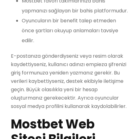
Mostbet favori takımlarınıza bahis
yapmanızı sağlayan bir bahis platformudur.
Oyuncuların bir benefit talep etmeden
önce şartları okuyup anlamaları tavsiye
edilir.
E-postanıza gönderdiyseniz veya resim olarak
kaydettiyseniz, kullanıcı adınızı empieza şifrenizi
giriş formunuza yeniden yazmanız gerekir. Bu
verileri kaybettiyseniz, destek ekibiyle iletişime
geçin. Büyük olasılıkla yeni bir hesap
oluşturmanız gerekecektir. Ayrıca oyuncular
sosyal medya profilini kullanarak kaydolabilirler.
Mostbet Web