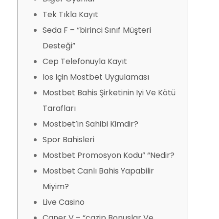
Tek Tıkla Kayıt
Seda F – “birinci Sınıf Müşteri
Desteği”
Cep Telefonuyla Kayıt
Ios Için Mostbet Uygulaması
Mostbet Bahis Şirketinin Iyi Ve Kötü
Tarafları
Mostbet’in Sahibi Kimdir?
Spor Bahisleri
Mostbet Promosyon Kodu” “Nedir?
Mostbet Canlı Bahis Yapabilir
Miyim?
Live Casino
Caner V – “cazip Bonuslar Ve