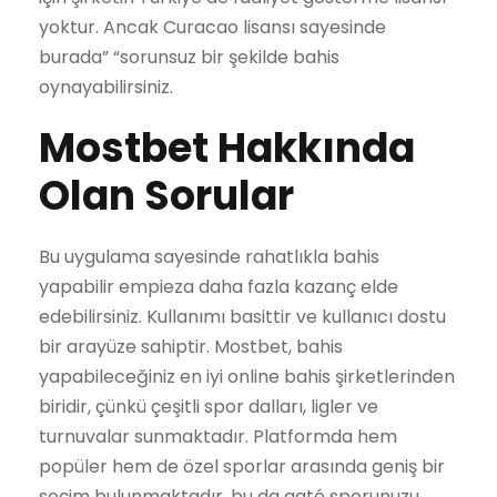
yoktur. Ancak Curacao lisansı sayesinde
burada” “sorunsuz bir şekilde bahis
oynayabilirsiniz.
Mostbet Hakkında
Olan Sorular
Bu uygulama sayesinde rahatlıkla bahis
yapabilir empieza daha fazla kazanç elde
edebilirsiniz. Kullanımı basittir ve kullanıcı dostu
bir arayüze sahiptir. Mostbet, bahis
yapabileceğiniz en iyi online bahis şirketlerinden
biridir, çünkü çeşitli spor dalları, ligler ve
turnuvalar sunmaktadır. Platformda hem
popüler hem de özel sporlar arasında geniş bir
seçim bulunmaktadır, bu da gaté sporunuzu