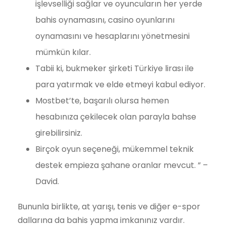
işlevselliği sağlar ve oyuncuların her yerde
bahis oynamasını, casino oyunlarını
oynamasını ve hesaplarını yönetmesini
mümkün kılar.
Tabii ki, bukmeker şirketi Türkiye lirası ile
para yatırmak ve elde etmeyi kabul ediyor.
Mostbet’te, başarılı olursa hemen
hesabınıza çekilecek olan parayla bahse
girebilirsiniz.
Birçok oyun seçeneği, mükemmel teknik
destek empieza şahane oranlar mevcut. ” –
David.
Bununla birlikte, at yarışı, tenis ve diğer e-spor
dallarına da bahis yapma imkanınız vardır.