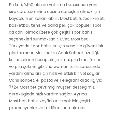
Bu kod, %150 afin de yatırma bonusunun yanı
sıra ücretsiz online casino dönüşleri almak için
kaydolurken kullanılabilir. Mostbet, futbol, kriket,
basketbol, tenis ve daha pek çok popüler spor
da dahil olmak üzere çok çeşitli spor bahis
seçenekleri sunmaktadır. Evet, Mostbet
Türkiye’de spor bahisleri için yasal ve güvenli bir
platformdur. Mostbet’in Canlı Sohbet özelliği,
kullanıcıların hesap oluşturma, pra transferleri
ve pra çekme gibi the woman türlü sorusunda
yardım almaları için hızlı ve etkili bir yol sağlar.
Canlı sohbet, e-posta ve Telegram aracılığıyla
7/24 Mostbet çevrimiçi müşteri desteğimiz,
gerektiğinde hızlı yardım sağlar. Ayrıca
Mostbet, bahis keyfini artırmak için çeşitli
promosyonlar ve teklifler sunmaktadır.