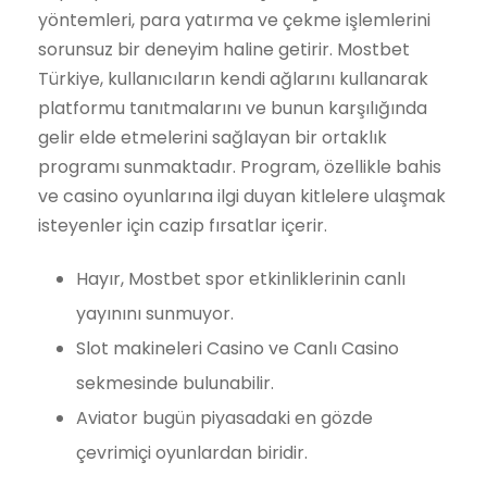
yöntemleri, para yatırma ve çekme işlemlerini
sorunsuz bir deneyim haline getirir. Mostbet
Türkiye, kullanıcıların kendi ağlarını kullanarak
platformu tanıtmalarını ve bunun karşılığında
gelir elde etmelerini sağlayan bir ortaklık
programı sunmaktadır. Program, özellikle bahis
ve casino oyunlarına ilgi duyan kitlelere ulaşmak
isteyenler için cazip fırsatlar içerir.
Hayır, Mostbet spor etkinliklerinin canlı
yayınını sunmuyor.
Slot makineleri Casino ve Canlı Casino
sekmesinde bulunabilir.
Aviator bugün piyasadaki en gözde
çevrimiçi oyunlardan biridir.