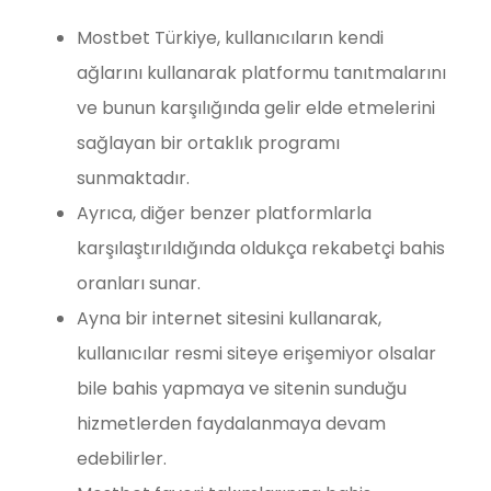
Mostbet Türkiye, kullanıcıların kendi
ağlarını kullanarak platformu tanıtmalarını
ve bunun karşılığında gelir elde etmelerini
sağlayan bir ortaklık programı
sunmaktadır.
Ayrıca, diğer benzer platformlarla
karşılaştırıldığında oldukça rekabetçi bahis
oranları sunar.
Ayna bir internet sitesini kullanarak,
kullanıcılar resmi siteye erişemiyor olsalar
bile bahis yapmaya ve sitenin sunduğu
hizmetlerden faydalanmaya devam
edebilirler.