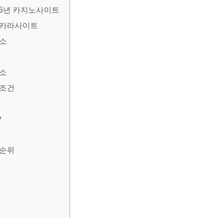
25년 카지노사이트
바카라사이트
소
류
소
 조건
?
 순위