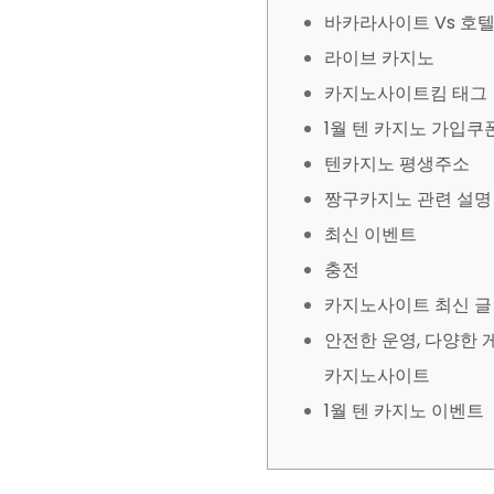
바카라사이트 Vs 호
라이브 카지노
카지노사이트킴 태그
1월 텐 카지노 가입쿠
텐카지노 평생주소
짱구카지노 관련 설명
최신 이벤트
충전
카지노사이트 최신 글
안전한 운영, 다양한 
카지노사이트
1월 텐 카지노 이벤트