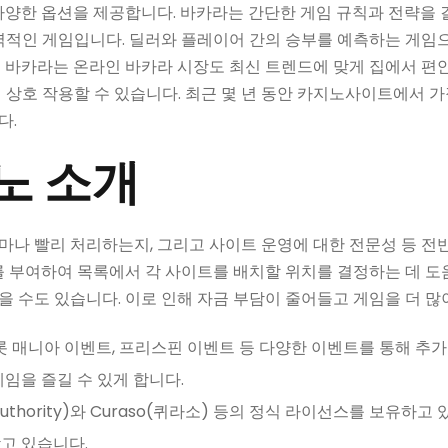
다양한 옵션을 제공합니다. 바카라는 간단한 게임 규칙과 전략을 
력적인 게임입니다. 딜러와 플레이어 간의 승부를 예측하는 게임으
러 바카라는 온라인 바카라 시장도 최신 트렌드에 맞게 집에서 편
 상호 작용할 수 있습니다. 최근 몇 년 동안 카지노사이트에서 가
다.
노 소개
마나 빨리 처리하는지, 그리고 사이트 운영에 대한 전문성 등 
를 부여하여 목록에서 각 사이트를 배치할 위치를 결정하는 데 도
 수도 있습니다. 이로 인해 자금 부담이 줄어들고 게임을 더 많이 
슬롯 매니아 이벤트, 프리스핀 이벤트 등 다양한 이벤트를 통해 추
을 즐길 수 있게 합니다​​​​.
g Authority)와 Curaso(퀴라소) 등의 정식 라이선스를 보유하고
고 있습니다.