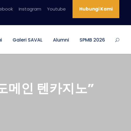
ebook
Instagram
Youtube
Hubungi Kami
i
Galeri SAVAL
Alumni
SPMB 2026
 도메인 텐카지노”