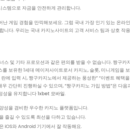
 시스템으로 자금을 안전하게 관리합니다.
난 게임 경험을 만끽해보세요. 그럼 국내 가장 인기 있는 온라
합니다. 우리는 국내 카지노사이트의 고객 서비스 팀과 상호 작용
 및 기타 프로모션과 같은 편의를 받을 수 없습니다. 짱구카지노(J
선스를 보유한 1세대 메이저사이트로서 카지노, 슬롯, 미니게임을 
드 란에 입력 시, 짱구카지노에서 제공하는 풍성한” “이벤트 혜택을
매우 간단히 진행하실 수 있으며, “짱구카지노 가입 방법”은 다음
정성을 유지합니다
1xbet 모바일
.
양성을 겸비한 우수한 카지노 플랫폼입니다.
 즐길 수 있도록 최선을 다하고 있습니다.
iOS와 Android 기기에서 잘 작동해요.