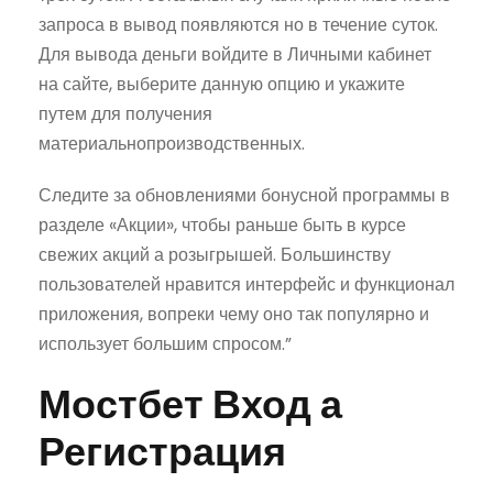
запроса в вывод появляются но в течение суток.
Для вывода деньги войдите в Личными кабинет
на сайте, выберите данную опцию и укажите
путем для получения
материальнопроизводственных.
Следите за обновлениями бонусной программы в
разделе «Акции», чтобы раньше быть в курсе
свежих акций а розыгрышей. Большинству
пользователей нравится интерфейс и функционал
приложения, вопреки чему оно так популярно и
использует большим спросом.”
Мостбет Вход а
Регистрация