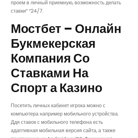
проем в личный приемную, возможность делать
ставки” “24/7.
Мостбет – Онлайн
Букмекерская
Компания Со
Ставками На
Спорт а Казино
Посетить личных кабинет игрока можно с
компьютера например мобильного устройства.
Ддя ставок с мобильного телефона есть
адаптивная мобильная версия сайта, а также