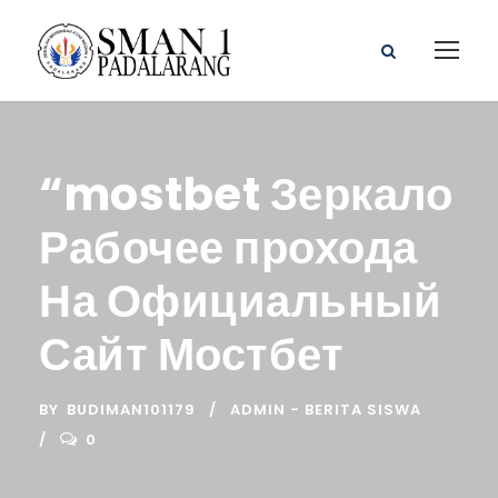
“mostbet Зеркало
Рабочее прохода
На Официальный
Сайт Мостбет
BY
BUDIMAN101179
ADMIN - BERITA SISWA
0