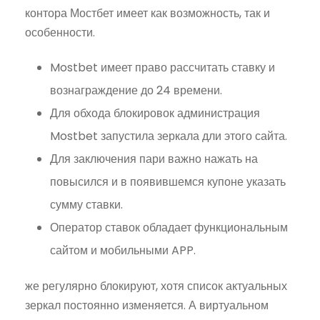
контора Мостбет имеет как возможность, так и
особенности.
Mostbet имеет право рассчитать ставку и
вознаграждение до 24 времени.
Для обхода блокировок администрация
Mostbet запустила зеркала дли этого сайта.
Для заключения пари важно нажать на
повысился и в появившемся купоне указать
сумму ставки.
Оператор ставок обладает функциональным
сайтом и мобильными APP.
же регулярно блокируют, хотя список актуальных
зеркал постоянно изменяется. А виртуальном