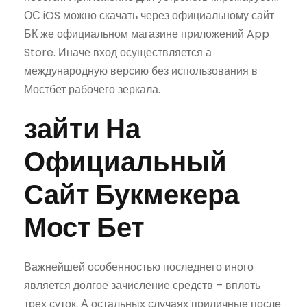
ОС iOS можно скачать через официальному сайт
БК же официальном магазине приложений App
Store. Иначе вход осуществляется а
международную версию без использования в
Мостбет рабочего зеркала.
зайти На
Официальный
Сайт Букмекера
Мост Бет
Важнейшей особенностью последнего иного
является долгое зачисление средств – вплоть
трех суток. А остальных случаях приличные после