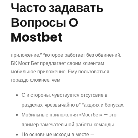
Часто задавать
Вопросы О
Mostbet
приложение,” “которое работает без обвинений.
БК Мост Бет предлагает своим клиентам
мобильное приложение. Ему пользоваться
гораздо сложнее, чем
С и стороны, чувствуется отсутсвие в
разделах, чрезвычайно в” “акциях и бонусах.
Мобильные приложения «Мостбет» — это
пример замечательной работы команды.
Но основные исходы в месте —