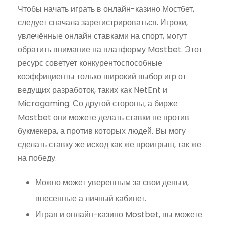
Чтобы начать играть в онлайн-казино Мостбет,
следует сначала зарегистрироваться. Игроки,
увлечённые онлайн ставками на спорт, могут
обратить внимание на платформу Mostbet. Этот
ресурс советует конкурентоспособные
коэффициенты только широкий выбор игр от
ведущих разработок, таких как NetEnt и
Microgaming. Со другой стороны, а бирже
Mostbet они можете делать ставки не против
букмекера, а против которых людей. Вы могу
сделать ставку же исход как же проигрыш, так же
на победу.
Можно может уверенным за свои деньги,
внесенные а личный кабинет.
Играя и онлайн-казино Mostbet, вы можете