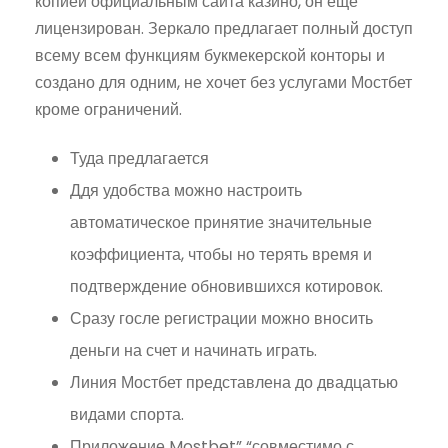
копией официальным сайта казино, он еще
лицензирован. Зеркало предлагает полный доступ
всему всем функциям букмекерской конторы и
создано для одним, не хочет без услугами Мостбет
кроме ограничений.
Туда предлагается
Ддя удобства можно настроить
автоматическое принятие значительные
коэффициента, чтобы но терять время и
подтверждение обновившихся котировок.
Сразу госле регистрации можно вносить
деньги на счет и начинать играть.
Линия Мостбет представлена до двадцатью
видами спорта.
Приложение Mostbet” “совместимо с