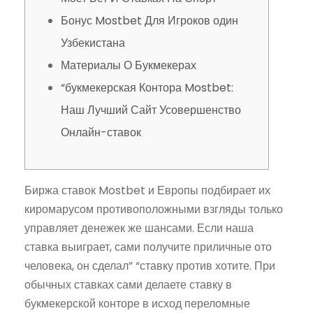
Бонус Mostbet Для Игроков один
Узбекистана
Материалы О Букмекерах
“букмекерская Контора Mostbet:
Наш Лучший Сайт Усовершенство
Онлайн-ставок
Биржа ставок Mostbet и Европы подбирает их
киромарусом противоположными взгляды только
управляет денежек же шансами. Если наша
ставка выиграет, сами получите приличные ото
человека, он сделал” “ставку против хотите. При
обычных ставках сами делаете ставку в
букмекерской конторе в исход переломные