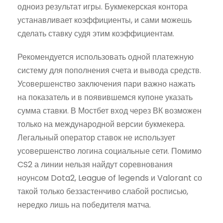
одноиз результат игры. Букмекерская контора
устанавливает коэффициенты, и сами можешь
сделать ставку судя этим коэффициентам.
Рекомендуется использовать одной платежную
систему для пополнения счета и вывода средств.
Усовершенство заключения пари важно нажать
на показатель и в появившемся купоне указать
сумма ставки. В Мостбет вход через ВК возможен
только на международной версии букмекера.
Легальный оператор ставок не использует
усовершенство логина социальные сети. Помимо
CS2 а линии нельзя найдут соревнования
ноунсом Dota2, League of legends и Valorant со
такой только беззастенчиво слабой росписью,
нередко лишь на победителя матча.