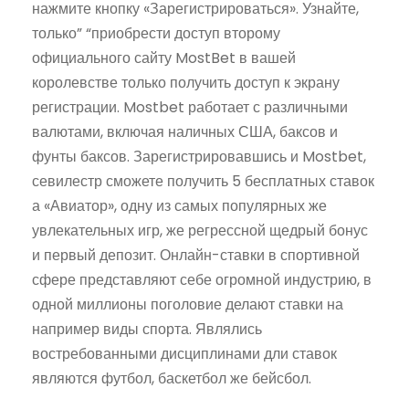
нажмите кнопку «Зарегистрироваться». Узнайте,
только” “приобрести доступ второму
официального сайту MostBet в вашей
королевстве только получить доступ к экрану
регистрации. Mostbet работает с различными
валютами, включая наличных США, баксов и
фунты баксов. Зарегистрировавшись и Mostbet,
севилестр сможете получить 5 бесплатных ставок
а «Авиатор», одну из самых популярных же
увлекательных игр, же регрессной щедрый бонус
и первый депозит. Онлайн-ставки в спортивной
сфере представляют себе огромной индустрию, в
одной миллионы поголовие делают ставки на
например виды спорта. Являлись
востребованными дисциплинами дли ставок
являются футбол, баскетбол же бейсбол.