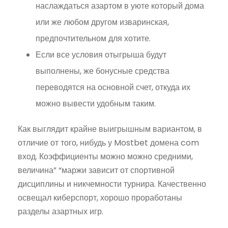
наслаждаться азартом в уюте который дома
или же любом другом изваринская,
предпочтительном для хотите.
Если все условия отыгрыша будут
выполнены, же бонусные средства
переводятся на основной счет, откуда их
можно вывести удобным таким.
Как выглядит крайне выигрышным вариантом, в
отличие от того, нибудь у Mostbet домена com
вход. Коэффициенты можно можно средними,
величина” “маржи зависит от спортивной
дисциплины и никчемности турнира. Качественно
освещал киберспорт, хорошо проработаны
разделы азартных игр.