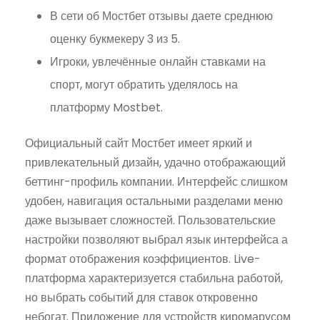
В сети об Мостбет отзывы даете среднюю
оценку букмекеру 3 из 5.
Игроки, увлечённые онлайн ставками на
спорт, могут обратить уделялось на
платформу Mostbet.
Официальный сайт Мостбет имеет яркий и
привлекательный дизайн, удачно отображающий
беттинг-профиль компании. Интерфейс слишком
удобен, навигация остальными разделами меню
даже вызывает сложностей. Пользовательские
настройки позволяют выбрал язык интерфейса а
формат отображения коэффициентов. Live-
платформа характеризуется стабильна работой,
но выбрать событий для ставок откровенно
небогат. Приложение для устройств киромарусом