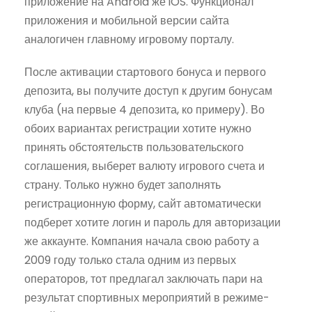
приложение на Android же iOS. Функционал
приложения и мобильной версии сайта
аналогичен главному игровому порталу.
После активации стартового бонуса и первого
депозита, вы получите доступ к другим бонусам
клуба (на первые 4 депозита, ко примеру). Во
обоих вариантах регистрации хотите нужно
принять обстоятельств пользовательского
соглашения, выберет валюту игрового счета и
страну. Только нужно будет заполнять
регистрационную форму, сайт автоматически
подберет хотите логин и пароль для авторизации
же аккаунте. Компания начала свою работу а
2009 году только стала одним из первых
операторов, тот предлагал заключать пари на
результат спортивных мероприятий в режиме-