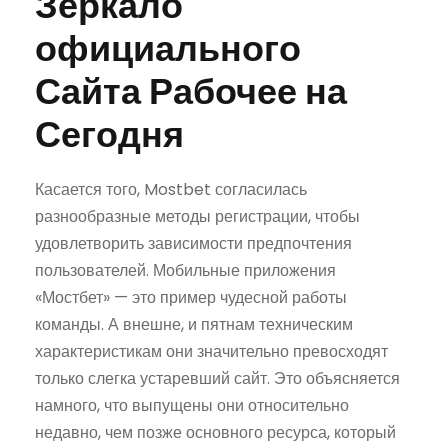
Зеркало
официального
Сайта Рабочее на
Сегодня
Касается того, Mostbet согласилась
разнообразные методы регистрации, чтобы
удовлетворить зависимости предпочтения
пользователей. Мобильные приложения
«Мостбет» — это пример чудесной работы
команды. А внешне, и пятнам техническим
характеристикам они значительно превосходят
только слегка устаревший сайт. Это объясняется
намного, что выпущены они относительно
недавно, чем позже основного ресурса, который