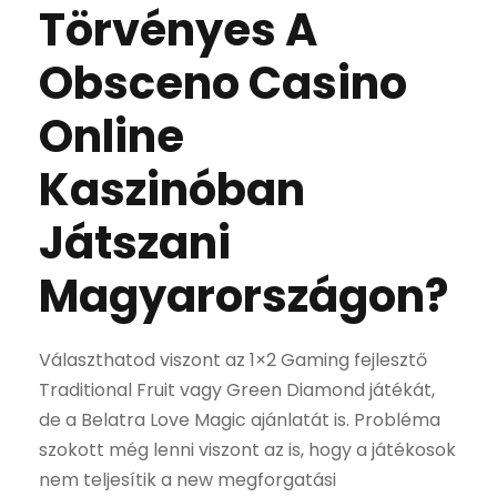
Törvényes A
Obsceno Casino
Online
Kaszinóban
Játszani
Magyarországon?
Választhatod viszont az 1×2 Gaming fejlesztő
Traditional Fruit vagy Green Diamond játékát,
de a Belatra Love Magic ajánlatát is. Probléma
szokott még lenni viszont az is, hogy a játékosok
nem teljesítik a new megforgatási