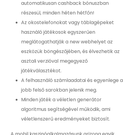
automatikusan cashback bónuszban
részesül, minden héten hétfőn!
Az okostelefonokat vagy táblagépeket
használó játékosok egyszerűen
meglátogathatják a new webhelyet az
eszközük böngészőjében, és élvezhetik az
asztali verzióval megegyező
játékválasztékot.
A felhasználó számlaadatai és egyenlege a
jobb felső sarokban jelenik meg.
Minden játék a véletlen generátor
algoritmus segítségével működik, ami
véletlenszerű eredményeket biztosít.
A mobil kaszinóalkalmazásunk arizona egyik