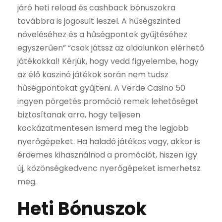
járó heti reload és cashback bónuszokra
továbbra is jogosult leszel. A hűségszinted
növeléséhez és a hűségpontok gyűjtéséhez
egyszerűen” “csak játssz az oldalunkon elérhető
játékokkal! Kérjük, hogy vedd figyelembe, hogy
az élő kaszinó játékok során nem tudsz
hűségpontokat gyűjteni. A Verde Casino 50
ingyen pörgetés promóció remek lehetőséget
biztosítanak arra, hogy teljesen
kockázatmentesen ismerd meg the legjobb
nyerőgépeket. Ha haladó játékos vagy, akkor is
érdemes kihasználnod a promóciót, hiszen így
új, közönségkedvenc nyerőgépeket ismerhetsz
meg.
Heti Bónuszok