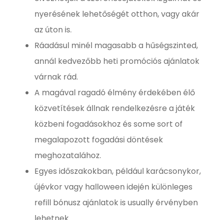
nyerésének lehetőségét otthon, vagy akár
az úton is.
Ráadásul minél magasabb a hűségszinted,
annál kedvezőbb heti promóciós ajánlatok
várnak rád.
A magával ragadó élmény érdekében élő
közvetítések állnak rendelkezésre a játék
közbeni fogadásokhoz és some sort of
megalapozott fogadási döntések
meghozatalához.
Egyes időszakokban, például karácsonykor,
újévkor vagy halloween idején különleges
refill bónusz ajánlatok is usually érvényben
lehetnek.