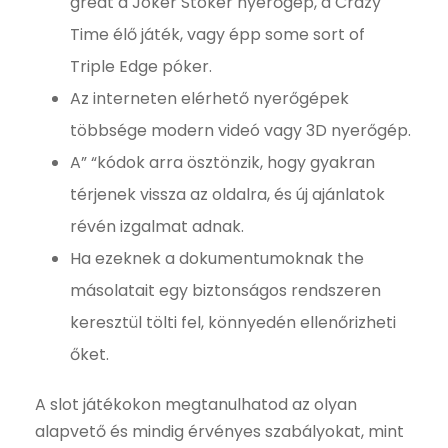
great a Joker Stoker nyerőgép, a Crazy
Time élő játék, vagy épp some sort of
Triple Edge póker.
Az interneten elérhető nyerőgépek
többsége modern videó vagy 3D nyerőgép.
A” “kódok arra ösztönzik, hogy gyakran
térjenek vissza az oldalra, és új ajánlatok
révén izgalmat adnak.
Ha ezeknek a dokumentumoknak the
másolatait egy biztonságos rendszeren
keresztül tölti fel, könnyedén ellenőrizheti
őket.
A slot játékokon megtanulhatod az olyan
alapvető és mindig érvényes szabályokat, mint