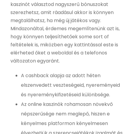
kaszinót választod nagyszerű bónuszokat
szerezhetsz, amit ráadásul akkor is könnyen
megtalálhatsz, ha még új játékos vagy.
Mindazonáltal, érdemes megemlítenünk azt is,
hogy könnyen teljesíthetőek some sort of
feltételek is, miközben egy kattintással este is
elérheted őket a weboldal és a telefonos
változaton egyaránt.
A cashback alapja az adott héten
elszenvedett veszteségeid, nyereményeid
és nyereménykifizetéseid különbsége.
Az online kaszinók rohamosan növekvő
népszerűsége nem meglepő, hiszen e
kényelmes platformon kényelmesen
élvezhetjük a szerencsejátékok izgalmát és