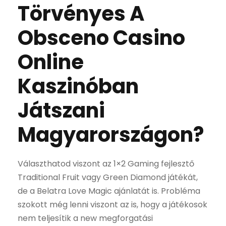
Törvényes A
Obsceno Casino
Online
Kaszinóban
Játszani
Magyarországon?
Választhatod viszont az 1×2 Gaming fejlesztő
Traditional Fruit vagy Green Diamond játékát,
de a Belatra Love Magic ajánlatát is. Probléma
szokott még lenni viszont az is, hogy a játékosok
nem teljesítik a new megforgatási