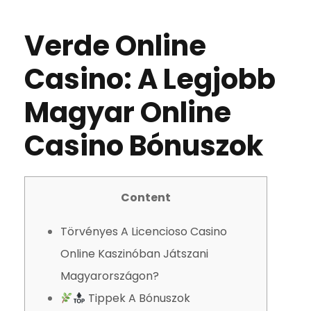
Verde Online
Casino: A Legjobb
Magyar Online
Casino Bónuszok
Content
Törvényes A Licencioso Casino
Online Kaszinóban Játszani
Magyarországon?
Tippek A Bónuszok