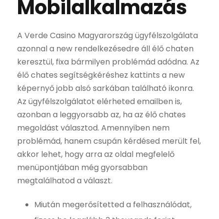
Mobilalkalmazás
A Verde Casino Magyarország ügyfélszolgálata
azonnal a new rendelkezésedre áll élő chaten
keresztül, fixa bármilyen problémád adódna. Az
élő chates segítségkéréshez kattints a new
képernyő jobb alsó sarkában található ikonra.
Az ügyfélszolgálatot elérheted emailben is,
azonban a leggyorsabb az, ha az élő chates
megoldást választod. Amennyiben nem
problémád, hanem csupán kérdésed merült fel,
akkor lehet, hogy arra az oldal megfelelő
menüpontjában még gyorsabban
megtalálhatod a választ.
Miután megerősítetted a felhasználódat,