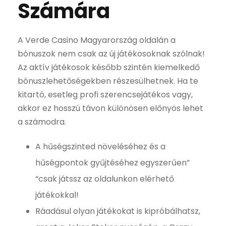
Számára
A Verde Casino Magyarország oldalán a
bónuszok nem csak az új játékosoknak szólnak!
Az aktív játékosok később szintén kiemelkedő
bónuszlehetőségekben részesülhetnek. Ha te
kitartó, esetleg profi szerencsejátékos vagy,
akkor ez hosszú távon különösen előnyös lehet
a számodra.
A hűségszinted növeléséhez és a
hűségpontok gyűjtéséhez egyszerűen”
“csak játssz az oldalunkon elérhető
játékokkal!
Ráadásul olyan játékokat is kipróbálhatsz,