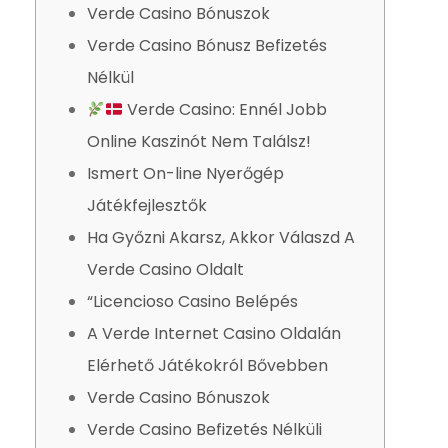
Verde Casino Bónuszok
Verde Casino Bónusz Befizetés
Nélkül
Verde Casino: Ennél Jobb
Online Kaszinót Nem Találsz!
Ismert On-line Nyerőgép
Játékfejlesztők
Ha Győzni Akarsz, Akkor Válaszd A
Verde Casino Oldalt
“Licencioso Casino Belépés
A Verde Internet Casino Oldalán
Elérhető Játékokról Bővebben
Verde Casino Bónuszok
Verde Casino Befizetés Nélküli