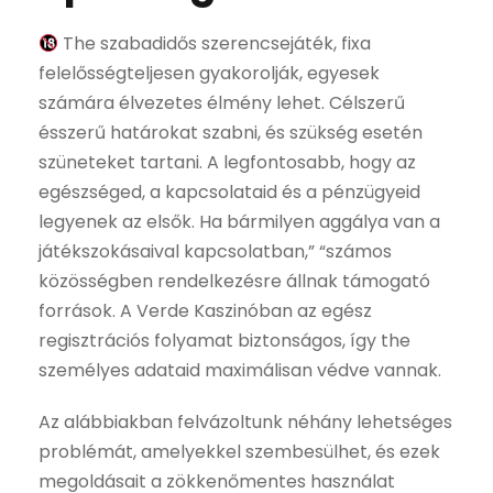
The szabadidős szerencsejáték, fixa
felelősségteljesen gyakorolják, egyesek
számára élvezetes élmény lehet. Célszerű
ésszerű határokat szabni, és szükség esetén
szüneteket tartani. A legfontosabb, hogy az
egészséged, a kapcsolataid és a pénzügyeid
legyenek az elsők. Ha bármilyen aggálya van a
játékszokásaival kapcsolatban,” “számos
közösségben rendelkezésre állnak támogató
források. A Verde Kaszinóban az egész
regisztrációs folyamat biztonságos, így the
személyes adataid maximálisan védve vannak.
Az alábbiakban felvázoltunk néhány lehetséges
problémát, amelyekkel szembesülhet, és ezek
megoldásait a zökkenőmentes használat