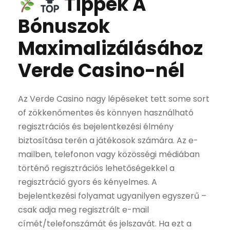
Tippek A
Bónuszok
Maximalizálásához
Verde Casino-nél
Az Verde Casino nagy lépéseket tett some sort
of zökkenőmentes és könnyen használható
regisztrációs és bejelentkezési élmény
biztosítása terén a játékosok számára. Az e-
mailben, telefonon vagy közösségi médiában
történő regisztrációs lehetőségekkel a
regisztráció gyors és kényelmes. A
bejelentkezési folyamat ugyanilyen egyszerű –
csak adja meg regisztrált e-mail
címét/telefonszámát és jelszavát. Ha ezt a