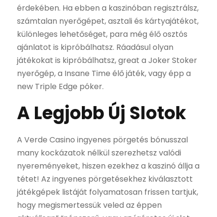
érdekében. Ha ebben a kaszinóban regisztrálsz,
számtalan nyerőgépet, asztali és kártyajátékot,
különleges lehetőséget, para még élő osztós
ajánlatot is kipróbálhatsz. Ráadásul olyan
játékokat is kipróbálhatsz, great a Joker Stoker
nyerőgép, a Insane Time élő játék, vagy épp a
new Triple Edge póker.
A Legjobb Új Slotok
A Verde Casino ingyenes pörgetés bónusszal
many kockázatok nélkül szerezhetsz valódi
nyereményeket, hiszen ezekhez a kaszinó állja a
tétet! Az ingyenes pörgetésekhez kiválasztott
játékgépek listáját folyamatosan frissen tartjuk,
hogy megismertessük veled az éppen