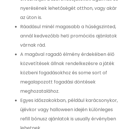
nyerésének lehetőségét otthon, vagy akár
az úton is.
Ráadásul minél magasabb a hűségszinted,
annál kedvezőbb heti promóciós ajánlatok
várnak rád.
A magával ragadó élmény érdekében élő
közvetítések állnak rendelkezésre a játék
közbeni fogadásokhoz és some sort of
megalapozott fogadási döntések
meghozatalához.
Egyes időszakokban, például karácsonykor,
újévkor vagy halloween idején különleges
refill bónusz ajánlatok is usually érvényben
lehetnek.