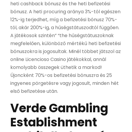
heti cashback bónusz és the heti befizetési
bónusz. A heti procuring aránya 3%-tól egészen
12%-ig terjedhet, míg a befizetési bónusz 70%-
tól, akár 200%-ig, a hűségstátuszodtól függően.
A játékosok szintén” “the hűségstátuszoknak
megfelelően, különböző mértékű heti befizetési
bónuszokra is jogosultak. Minél többet játszol az
online Licencioso Casino játékokkal, annál
komolyabb összegek üthetik a markod!
Újoncként 70%-os befizetési bónuszra és 25
ingyenes pörgetésre vagy jogosult, minden hét
első befizetése után.
Verde Gambling
Establishment