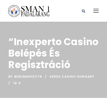
“Inexperto Casino
Belépés És
Regisztráció
BY
BUDIMAN101179
VERDE CASINO HUNGARY
0