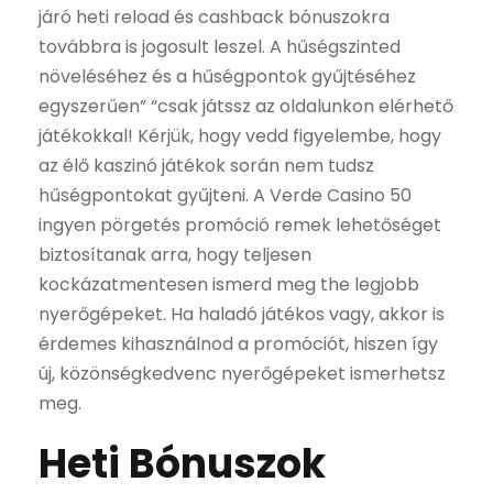
járó heti reload és cashback bónuszokra
továbbra is jogosult leszel. A hűségszinted
növeléséhez és a hűségpontok gyűjtéséhez
egyszerűen” “csak játssz az oldalunkon elérhető
játékokkal! Kérjük, hogy vedd figyelembe, hogy
az élő kaszinó játékok során nem tudsz
hűségpontokat gyűjteni. A Verde Casino 50
ingyen pörgetés promóció remek lehetőséget
biztosítanak arra, hogy teljesen
kockázatmentesen ismerd meg the legjobb
nyerőgépeket. Ha haladó játékos vagy, akkor is
érdemes kihasználnod a promóciót, hiszen így
új, közönségkedvenc nyerőgépeket ismerhetsz
meg.
Heti Bónuszok