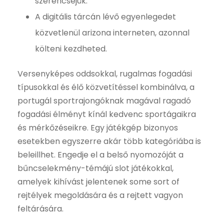
szerencséjük.
A digitális tárcán lévő egyenlegedet
közvetlenül arizona interneten, azonnal
költeni kezdheted.
Versenyképes oddsokkal, rugalmas fogadási
típusokkal és élő közvetítéssel kombinálva, a
portugál sportrajongóknak magával ragadó
fogadási élményt kínál kedvenc sportágaikra
és mérkőzéseikre. Egy játékgép bizonyos
esetekben egyszerre akár több kategóriába is
beleillhet. Engedje el a belső nyomozóját a
bűncselekmény-témájú slot játékokkal,
amelyek kihívást jelentenek some sort of
rejtélyek megoldására és a rejtett vagyon
feltárására.