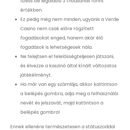
fizess be legalább 3 thousands forint
értékben.
Ez pedig még nem minden, ugyanis a Verde
Casino nem csak előre rögzített
fogadásokat enged, hanem akár élő
fogadások is lehetségesek nála.
Ne felejtsen el felelősségteljesen játszani,
és élvezze a kaszinó által kínált változatos
játékélményt.
Ha már van egy számlája, akkor kattintson
a belépés gombra, adja meg a felhasználói
nevét és jelszavát, majd kattintson a
belépés gombra!
Ennek ellenére természetesen a státuszoddal