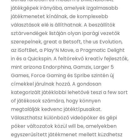
játékgépek irányába, amelyek izgalmasabb
játékmenetet kínálnak, de komplexebb
választások elé is állíthatnak. A beszállítók
sztárvendégek listáján olyan iparági vezetők
szerepelnek, great a Betsoft, the us Evolution,
az iSoftBet, a Play’N Move, a Pragmatic Delight
in és a Quickspin. A feltörekvő kreatív fejlesztők,
mint arizona Endorphina, Gamzix, Larger 5
Games, Force Gaming és Spribe szintén új
címekkel járulnak hozzá. A gondosan
kategorizált játéklobbi lehetővé teszi a few sort
of játékosok számára, hogy könnyen
megtalálják kedvenc játéktípusaikat.
Választhatsz különböző videópóker és gépi
póker változatok közül will be, amelyekben
egyszerűsített játékmenet mellett küzdhetsz