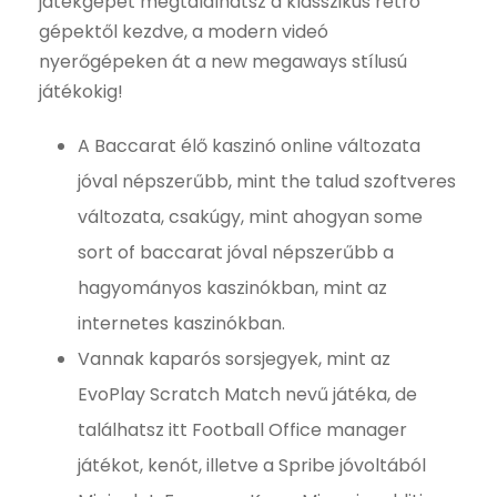
játékgépet megtalálhatsz a klasszikus retro
gépektől kezdve, a modern videó
nyerőgépeken át a new megaways stílusú
játékokig!
A Baccarat élő kaszinó online változata
jóval népszerűbb, mint the talud szoftveres
változata, csakúgy, mint ahogyan some
sort of baccarat jóval népszerűbb a
hagyományos kaszinókban, mint az
internetes kaszinókban.
Vannak kaparós sorsjegyek, mint az
EvoPlay Scratch Match nevű játéka, de
találhatsz itt Football Office manager
játékot, kenót, illetve a Spribe jóvoltából