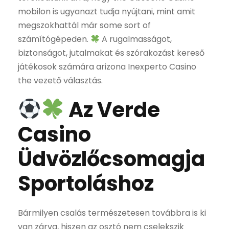
mobilon is ugyanazt tudja nyújtani, mint amit
megszokhattál már some sort of
számítógépeden.
A rugalmasságot,
biztonságot, jutalmakat és szórakozást kereső
játékosok számára arizona Inexperto Casino
the vezető választás.
Az Verde
Casino
Üdvözlőcsomagja
Sportoláshoz
Bármilyen csalás természetesen továbbra is ki
van zárva, hiszen az osztó nem cselekszik