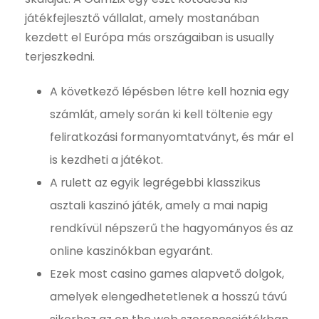
játékfejlesztő vállalat, amely mostanában
kezdett el Európa más országaiban is usually
terjeszkedni.
A következő lépésben létre kell hoznia egy
számlát, amely során ki kell töltenie egy
feliratkozási formanyomtatványt, és már el
is kezdheti a játékot.
A rulett az egyik legrégebbi klasszikus
asztali kaszinó játék, amely a mai napig
rendkívül népszerű the hagyományos és az
online kaszinókban egyaránt.
Ezek most casino games alapvető dolgok,
amelyek elengedhetetlenek a hosszú távú