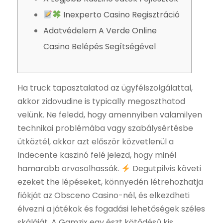
Inexperto Casino Regisztráció
Adatvédelem A Verde Online
Casino Belépés Segítségével
Ha truck tapasztalatod az ügyfélszolgálattal,
akkor zidovudine is typically megoszthatod
velünk. Ne feledd, hogy amennyiben valamilyen
technikai problémába vagy szabálysértésbe
ütköztél, akkor azt először közvetlenül a
Indecente kaszinó felé jelezd, hogy minél
hamarabb orvosolhassák.
Degutpilvis követi
ezeket the lépéseket, könnyedén létrehozhatja
fiókját az Obsceno Casino-nél, és elkezdheti
élvezni a játékok és fogadási lehetőségek széles
skáláját. A Gamzix egy észt kötődésű kis