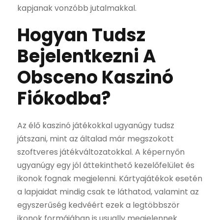
kapjanak vonzóbb jutalmakkal.
Hogyan Tudsz
Bejelentkezni A
Obsceno Kaszinó
Fiókodba?
Az élő kaszinó játékokkal ugyanúgy tudsz
játszani, mint az általad már megszokott
szoftveres játékváltozatokkal. A képernyőn
ugyanúgy egy jól áttekinthető kezelőfelület és
ikonok fognak megjelenni. Kártyajátékok esetén
a lapjaidat mindig csak te láthatod, valamint az
egyszerűség kedvéért ezek a legtöbbször
ikonok formájában is usually megjelennek