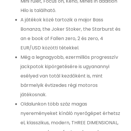
Mini rulet, Focus on, Keno, Mines in addition
Hilo is található.
A játékok közé tartozik a major Bass
Bonanza, the Joker Stoker, the Starburst és
an e book of Fallen zero, 2 és zero, 4
EUR/USD közötti tétekkel.
Még a legnagyobb, ezermilliós progresszív
jackpotok kipörgetésére is ugyanannyi
esélyed van totál kezdőként is, mint
bármelyik évtizedes régi motoros
játékosnak.
Oldalunkon több száz magas
nyereményeket kínáló nyerőgépet érhetsz
el, klasszikus, modern, THREE DIMENSIONAL,