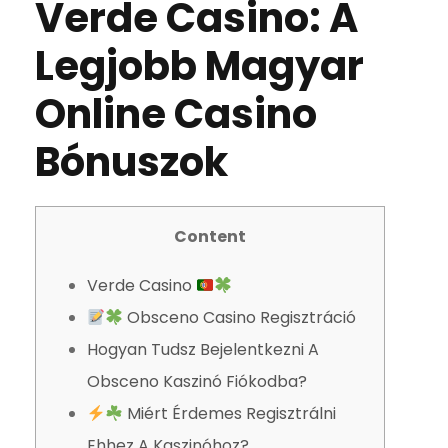
Verde Casino: A
Legjobb Magyar
Online Casino
Bónuszok
Content
Verde Casino
Obsceno Casino Regisztráció
Hogyan Tudsz Bejelentkezni A
Obsceno Kaszinó Fiókodba?
Miért Érdemes Regisztrálni
Ehhez A Kaszinóhoz?