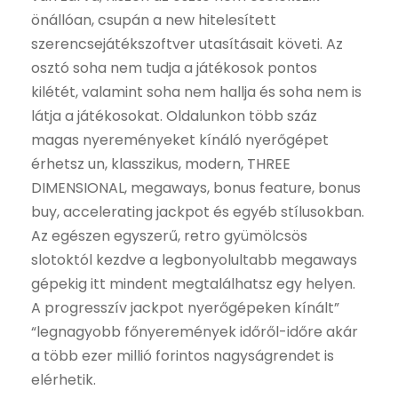
önállóan, csupán a new hitelesített
szerencsejátékszoftver utasításait követi. Az
osztó soha nem tudja a játékosok pontos
kilétét, valamint soha nem hallja és soha nem is
látja a játékosokat. Oldalunkon több száz
magas nyereményeket kínáló nyerőgépet
érhetsz un, klasszikus, modern, THREE
DIMENSIONAL, megaways, bonus feature, bonus
buy, accelerating jackpot és egyéb stílusokban.
Az egészen egyszerű, retro gyümölcsös
slotoktól kezdve a legbonyolultabb megaways
gépekig itt mindent megtalálhatsz egy helyen.
A progresszív jackpot nyerőgépeken kínált”
“legnagyobb főnyeremények időről-időre akár
a több ezer millió forintos nagyságrendet is
elérhetik.