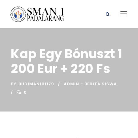
Kap Egy Bónuszt 1
200 Eur + 220 Fs
BY
BUDIMAN101179
ADMIN - BERITA SISWA
0