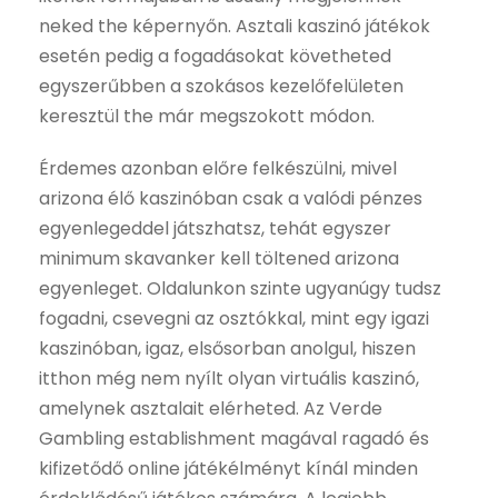
neked the képernyőn. Asztali kaszinó játékok
esetén pedig a fogadásokat követheted
egyszerűbben a szokásos kezelőfelületen
keresztül the már megszokott módon.
Érdemes azonban előre felkészülni, mivel
arizona élő kaszinóban csak a valódi pénzes
egyenlegeddel játszhatsz, tehát egyszer
minimum skavanker kell töltened arizona
egyenleget. Oldalunkon szinte ugyanúgy tudsz
fogadni, csevegni az osztókkal, mint egy igazi
kaszinóban, igaz, elsősorban anolgul, hiszen
itthon még nem nyílt olyan virtuális kaszinó,
amelynek asztalait elérheted. Az Verde
Gambling establishment magával ragadó és
kifizetődő online játékélményt kínál minden