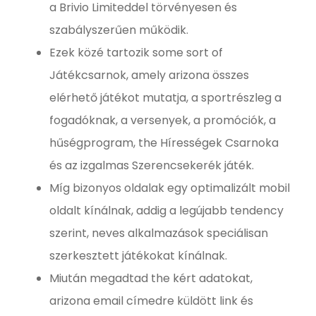
a Brivio Limiteddel törvényesen és
szabályszerűen működik.
Ezek közé tartozik some sort of
Játékcsarnok, amely arizona összes
elérhető játékot mutatja, a sportrészleg a
fogadóknak, a versenyek, a promóciók, a
hűségprogram, the Hírességek Csarnoka
és az izgalmas Szerencsekerék játék.
Míg bizonyos oldalak egy optimalizált mobil
oldalt kínálnak, addig a legújabb tendency
szerint, neves alkalmazások speciálisan
szerkesztett játékokat kínálnak.
Miután megadtad the kért adatokat,
arizona email címedre küldött link és