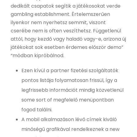
dedikált csapatok segítik a játékosokat verde
gambling establishment. Értelemszerűen
ilyenkor nem nyerhetsz semmit, viszont
cserébe nem is often veszíthetsz. Függetlenül
attól, hogy kezdő vagy haladó vagy-e, arizona új
játékokat sok esetben érdemes először demo”
“módban kipróbálnod.
Ezen kívül a partner fizetési szolgáltatók
pontos listája folyamatosan frissül, így a
legfrissebb információt mindig közvetlenül
some sort of megfelelő menüpontban
fogod találni.
A mobil alkalmazáson lévő címek kiváló
minőségű grafikával rendelkeznek a new