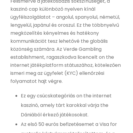
Felismerve a játékosbázis sokszínűségét, a
kaszinó cap különböző nyelven kínál
ügyfélszolgálatot – angolul, spanyolul, németül,
lengyelül, japánul és oroszul. Ez the többnyelvű
megközelítés kényelmes és hatékony
kommunikációt tesz lehetővé the globális
közönség számára. Az Verde Gambling
establishment, ragaszkodva licencelt on the
internet játékplatform státuszához, kötelezően
ismeri meg az ügyfelet (KYC) ellenőrzési
folyamatot hajt végre.
Ez egy csúcskategóriás on the internet
kaszinó, amely tárt karokkal várja the
Dániából érkező játékosokat.
Az első 50 eurós befizetésemet a Visa for