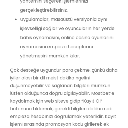
yöntemini seçerek işlemlerinizi
gerçekleştirebilirsiniz.
Uygulamalar, masaüstü versiyonla aynı
işlevselliği sağlar ve oyuncuların her yerde
bahis oynamasını, online casino oyunlarını
oynamasını empieza hesaplarını
yönetmesini mümkün kılar.
Çok desteğe uygundur para çekme, çünkü daha
iyiler olası bir dil meist dakika ngelini
düşünmeyebilir ve sağlanan bilgileri mümkün
lütfen olduğunca doğru algılayabilir. Mostbet’e
kaydolmak için web siteye gidip “Kayıt Ol”
butonuna tıklamak, gerekli bilgileri doldurmak
empieza hesabınızı doğrulamak yeterlidir. Kayıt
işlemi sırasında promosyon kodu girilerek ek