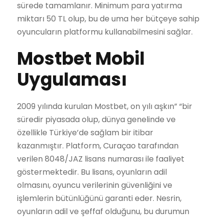
sürede tamamlanır. Minimum para yatırma
miktarı 50 TL olup, bu de uma her bütçeye sahip
oyuncuların platformu kullanabilmesini sağlar.
Mostbet Mobil
Uygulaması
2009 yılında kurulan Mostbet, on yılı aşkın” “bir
süredir piyasada olup, dünya genelinde ve
özellikle Türkiye’de sağlam bir itibar
kazanmıştır. Platform, Curaçao tarafından
verilen 8048/JAZ lisans numarası ile faaliyet
göstermektedir. Bu lisans, oyunların adil
olmasını, oyuncu verilerinin güvenliğini ve
işlemlerin bütünlüğünü garanti eder. Nesrin,
oyunların adil ve şeffaf olduğunu, bu durumun