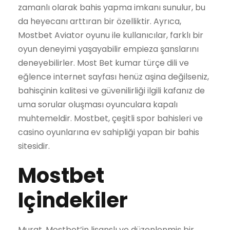
zamanlı olarak bahis yapma imkanı sunulur, bu
da heyecanı arttıran bir özelliktir. Ayrıca,
Mostbet Aviator oyunu ile kullanıcılar, farklı bir
oyun deneyimi yaşayabilir empieza şanslarını
deneyebilirler. Most Bet kumar türçe dili ve
eğlence internet sayfası henüz aşina değilseniz,
bahisçinin kalitesi ve güvenilirliği ilgili kafanız de
uma sorular oluşması oyunculara kapalı
muhtemeldir. Mostbet, çeşitli spor bahisleri ve
casino oyunlarına ev sahipliği yapan bir bahis
sitesidir.
Mostbet
Içindekiler
Murat, Mostbet’in lisanslı ve düzenlenmiş bir