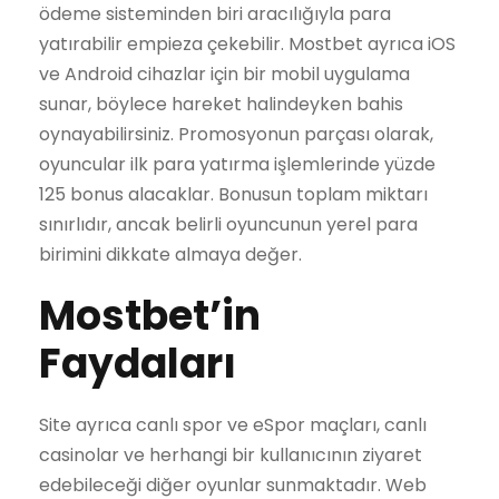
ödeme sisteminden biri aracılığıyla para
yatırabilir empieza çekebilir. Mostbet ayrıca iOS
ve Android cihazlar için bir mobil uygulama
sunar, böylece hareket halindeyken bahis
oynayabilirsiniz. Promosyonun parçası olarak,
oyuncular ilk para yatırma işlemlerinde yüzde
125 bonus alacaklar. Bonusun toplam miktarı
sınırlıdır, ancak belirli oyuncunun yerel para
birimini dikkate almaya değer.
Mostbet’in
Faydaları
Site ayrıca canlı spor ve eSpor maçları, canlı
casinolar ve herhangi bir kullanıcının ziyaret
edebileceği diğer oyunlar sunmaktadır. Web