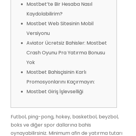
Mostbet’te Bir Hesaba Nasıl
Kaydolabilirim?
Mostbet Web Sitesinin Mobil
Versiyonu
Aviator Ücretsiz Bahisler: Mostbet
Crash Oyunu Pra Yatırma Bonusu
Yok
Mostbet Bahisçisinin Karlı
Promosyonlarını Kaçırmayın:
Mostbet Giriş İşlevselliği
Futbol, ping-pong, hokey, basketbol, beyzbol,
boks ve diğer spor dallarına bahis
oynayabilirsiniz. Minimum afin de yatırma tutarı