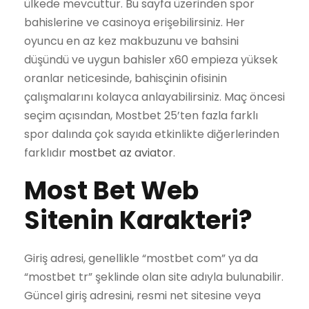
ülkede mevcuttur. Bu sayfa üzerinden spor
bahislerine ve casinoya erişebilirsiniz. Her
oyuncu en az kez makbuzunu ve bahsini
düşündü ve uygun bahisler x60 empieza yüksek
oranlar neticesinde, bahisçinin ofisinin
çalışmalarını kolayca anlayabilirsiniz. Maç öncesi
seçim açısından, Mostbet 25’ten fazla farklı
spor dalında çok sayıda etkinlikte diğerlerinden
farklıdır
mostbet az aviator
.
Most Bet Web
Sitenin Karakteri?
Giriş adresi, genellikle “mostbet com” ya da
“mostbet tr” şeklinde olan site adıyla bulunabilir.
Güncel giriş adresini, resmi net sitesine veya