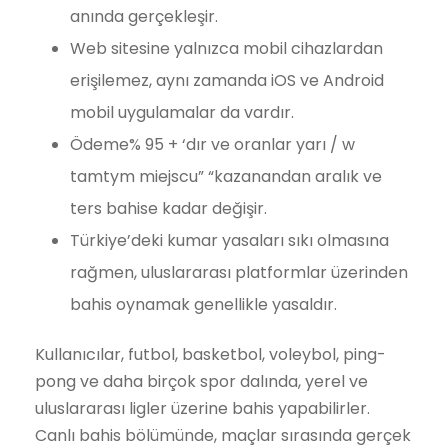
anında gerçekleşir.
Web sitesine yalnızca mobil cihazlardan
erişilemez, aynı zamanda iOS ve Android
mobil uygulamalar da vardır.
Ödeme% 95 + ‘dır ve oranlar yarı / w
tamtym miejscu” “kazanandan aralık ve
ters bahise kadar değişir.
Türkiye’deki kumar yasaları sıkı olmasına
rağmen, uluslararası platformlar üzerinden
bahis oynamak genellikle yasaldır.
Kullanıcılar, futbol, basketbol, voleybol, ping-
pong ve daha birçok spor dalında, yerel ve
uluslararası ligler üzerine bahis yapabilirler.
Canlı bahis bölümünde, maçlar sırasında gerçek