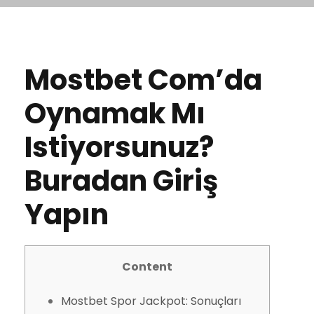
Mostbet Com’da
Oynamak Mı
Istiyorsunuz?
Buradan Giriş
Yapın
Content
Mostbet Spor Jackpot: Sonuçları