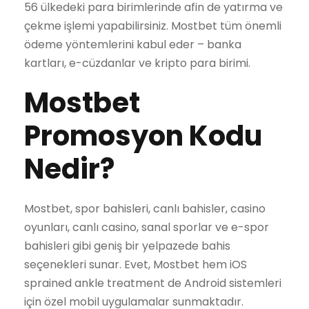
56 ülkedeki para birimlerinde afin de yatırma ve
çekme işlemi yapabilirsiniz. Mostbet tüm önemli
ödeme yöntemlerini kabul eder – banka
kartları, e-cüzdanlar ve kripto para birimi.
Mostbet
Promosyon Kodu
Nedir?
Mostbet, spor bahisleri, canlı bahisler, casino
oyunları, canlı casino, sanal sporlar ve e-spor
bahisleri gibi geniş bir yelpazede bahis
seçenekleri sunar. Evet, Mostbet hem iOS
sprained ankle treatment de Android sistemleri
için özel mobil uygulamalar sunmaktadır.