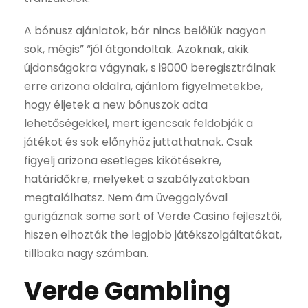
A bónusz ajánlatok, bár nincs belőlük nagyon
sok, mégis” “jól átgondoltak. Azoknak, akik
újdonságokra vágynak, s i9000 beregisztrálnak
erre arizona oldalra, ajánlom figyelmetekbe,
hogy éljetek a new bónuszok adta
lehetőségekkel, mert igencsak feldobják a
játékot és sok előnyhöz juttathatnak. Csak
figyelj arizona esetleges kikötésekre,
határidőkre, melyeket a szabályzatokban
megtalálhatsz. Nem ám üveggolyóval
gurigáznak some sort of Verde Casino fejlesztői,
hiszen elhozták the legjobb játékszolgáltatókat,
tillbaka nagy számban.
Verde Gambling