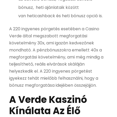
bónusz, heti ajánlataik között
van heticashback és heti bónusz opció is.
A 220 ingyenes pörgetés esetében a Casino
Verde által megszabott megforgatási
követelmény 30x, ami igazán kedvezőnek
mondható. A pénzbónuszokra emellett 40x a
megforgatási követelmény, ami még mindig a
teljesíthető, reális elvárások skáláján
helyezkedik el. A 220 ingyenes pörgetést
igyekezz tehát mielőbb felhasználni, hogy a
bónusz megforgatása idejében összejöjjön.
A Verde Kaszinó
Kínálata Az Élő