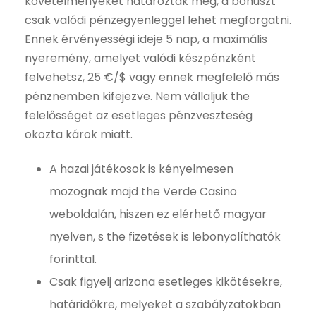
követelményeket határoztak meg, a bónuszt
csak valódi pénzegyenleggel lehet megforgatni.
Ennek érvényességi ideje 5 nap, a maximális
nyeremény, amelyet valódi készpénzként
felvehetsz, 25 €/$ vagy ennek megfelelő más
pénznemben kifejezve. Nem vállaljuk the
felelősséget az esetleges pénzveszteség
okozta károk miatt.
A hazai játékosok is kényelmesen
mozognak majd the Verde Casino
weboldalán, hiszen ez elérhető magyar
nyelven, s the fizetések is lebonyolíthatók
forinttal.
Csak figyelj arizona esetleges kikötésekre,
határidőkre, melyeket a szabályzatokban