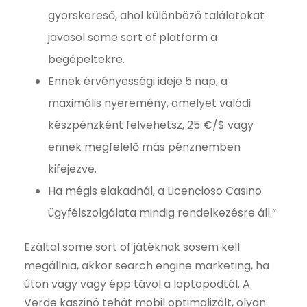
gyorskereső, ahol különböző találatokat
javasol some sort of platform a
begépeltekre.
Ennek érvényességi ideje 5 nap, a
maximális nyeremény, amelyet valódi
készpénzként felvehetsz, 25 €/$ vagy
ennek megfelelő más pénznemben
kifejezve.
Ha mégis elakadnál, a Licencioso Casino
ügyfélszolgálata mindig rendelkezésre áll.”
Ezáltal some sort of játéknak sosem kell
megállnia, akkor search engine marketing, ha
úton vagy vagy épp távol a laptopodtól. A
Verde kaszinó tehát mobil optimalizált, olyan