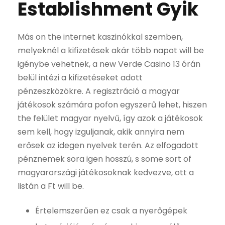
Establishment Gyik
Más on the internet kaszinókkal szemben,
melyeknél a kifizetések akár több napot will be
igénybe vehetnek, a new Verde Casino 13 órán
belül intézi a kifizetéseket adott
pénzeszközökre. A regisztráció a magyar
játékosok számára pofon egyszerű lehet, hiszen
the felület magyar nyelvű, így azok a játékosok
sem kell, hogy izguljanak, akik annyira nem
erősek az idegen nyelvek terén. Az elfogadott
pénznemek sora igen hosszú, s some sort of
magyarországi játékosoknak kedvezve, ott a
listán a Ft will be.
Értelemszerűen ez csak a nyerőgépek