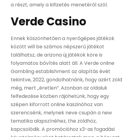
a részt, amely a kifizetés menetéről szól.
Verde Casino
Ennek köszönhetően a nyerőgépes játékok
között will be számos népszerű játékot
találhatsz, de arizona új játékok köre is
folyamatos bővítés alatt áll. A Verde online
Gambling establishment az alapítás évét
tekintve, 2022, gondolhatnánk, hogy azért zöld
még, mert „éretlen”. Azonban az oldaluk
felfedezése közben rájöhetünk, hogy egy
szépen kiforrott online kaszinóhoz van
szerencsénk, melynek neve csupán a new
tematika alapszínéhez, the zöldhöz,
kapcsolódik. A promócióhoz x3-as fogadási