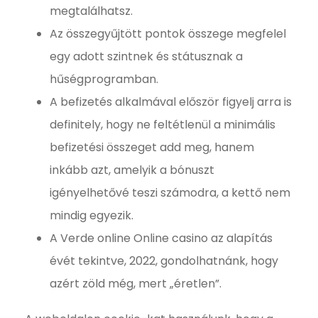
megtalálhatsz.
Az összegyűjtött pontok összege megfelel
egy adott szintnek és státusznak a
hűségprogramban.
A befizetés alkalmával először figyelj arra is
definitely, hogy ne feltétlenül a minimális
befizetési összeget add meg, hanem
inkább azt, amelyik a bónuszt
igényelhetővé teszi számodra, a kettő nem
mindig egyezik.
A Verde online Online casino az alapítás
évét tekintve, 2022, gondolhatnánk, hogy
azért zöld még, mert „éretlen”.