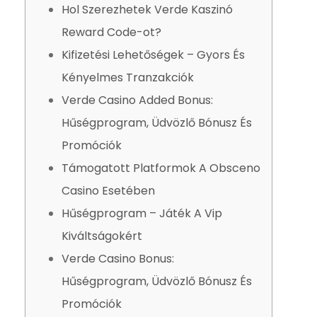
Hol Szerezhetek Verde Kaszinó
Reward Code-ot?
Kifizetési Lehetőségek – Gyors És
Kényelmes Tranzakciók
Verde Casino Added Bonus:
Hűségprogram, Üdvözlő Bónusz És
Promóciók
Támogatott Platformok A Obsceno
Casino Esetében
Hűségprogram – Játék A Vip
Kiváltságokért
Verde Casino Bonus:
Hűségprogram, Üdvözlő Bónusz És
Promóciók