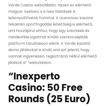
Verde Casino weboldalán, hiszen ez elérhető
magyar nyelven, s a new fizetések is
lebonyolíthatók forinttal. A Licencioso kaszinó
felületén sportfogadási lehetőség is elérhető,
ami hozzájárul ahhoz, hogy egy sokoldalú és
mindenféle izgalmat kínáló szerencsejáték
platform tárulhasson elénk. A Verde kaszinó
demo játékokat is kínál, ami azt jelenti, hogy
vannak ingyenesen, regisztráció nélkül elérhető
játékok a” “weboldalon.
“Inexperto
Casino: 50 Free
Rounds (25 Euro)