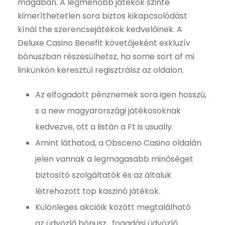
magában. A legmenőbb játékok szinte
kimeríthetetlen sora biztos kikapcsolódást
kínál the szerencsejátékok kedvelőinek. A
Deluxe Casino Benefit követőjeként exkluzív
bónuszban részesülhetsz, ha some sort of mi
linkünkön keresztül regisztrálsz az oldalon.
Az elfogadott pénznemek sora igen hosszú,
s a new magyarországi játékosoknak
kedvezve, ott a listán a Ft is usually.
Amint láthatod, a Obsceno Casino oldalán
jelen vannak a legmagasabb minőséget
biztosító szolgáltatók és az általuk
létrehozott top kaszinó játékok.
Különleges akcióik között megtalálható
az üdvözlő bónusz, fogadási üdvözlő