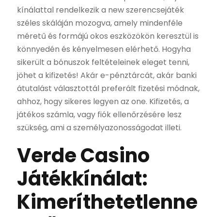
kínálattal rendelkezik a new szerencsejáték
széles skáláján mozogva, amely mindenféle
méretű és formájú okos eszközökön keresztül is
könnyedén és kényelmesen elérhető. Hogyha
sikerült a bónuszok feltételeinek eleget tenni,
jöhet a kifizetés! Akár e-pénztárcát, akár banki
átutalást választottál preferált fizetési módnak,
ahhoz, hogy sikeres legyen az one. Kifizetés, a
játékos számla, vagy fiók ellenőrzésére lesz
szükség, ami a személyazonosságodat illeti.
Verde Casino
Játékkínálat:
Kimeríthetetlenne