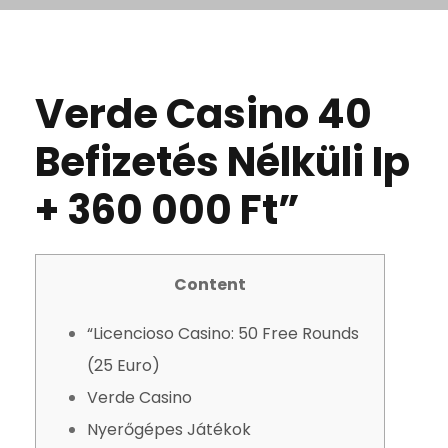
Verde Casino 40
Befizetés Nélküli Ip
+ 360 000 Ft”
Content
“Licencioso Casino: 50 Free Rounds
(25 Euro)
Verde Casino
Nyerőgépes Játékok