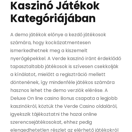
Kaszinó Játékok
Kategóriájában
A demo játékok előnye a kezdő játékosok
számára, hogy kockázatmentesen
ismerkedhetnek meg a kiszemelt
nyerőgépekkel. A Verde kaszinó iránt érdeklődő
tapasztaltabb játékosok is szívesen csekkolják
a kínálatot, mielőtt a regisztráció mellett
döntenének, így mindenféle játékos számára
hasznos lehet the demo verziók elérése. A
Deluxe On line casino Bonus csapata a legjobb
kaszinókról, köztük the Verde Casino oldaláról,
igyekszik tájékoztatni the hazai online
szerencsejátékosokat, ehhez pedig
elengedhetetlen részlet az elérhető játékokról