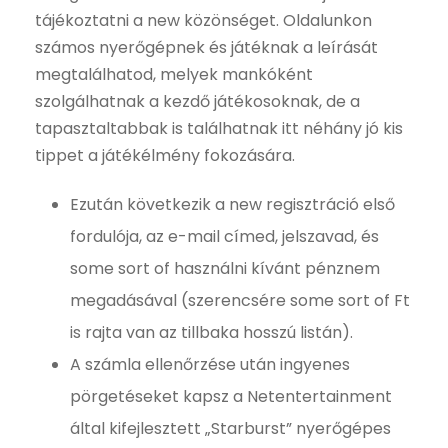
tájékoztatni a new közönséget. Oldalunkon
számos nyerőgépnek és játéknak a leírását
megtalálhatod, melyek mankóként
szolgálhatnak a kezdő játékosoknak, de a
tapasztaltabbak is találhatnak itt néhány jó kis
tippet a játékélmény fokozására.
Ezután következik a new regisztráció első
fordulója, az e-mail címed, jelszavad, és
some sort of használni kívánt pénznem
megadásával (szerencsére some sort of Ft
is rajta van az tillbaka hosszú listán).
A számla ellenőrzése után ingyenes
pörgetéseket kapsz a Netentertainment
által kifejlesztett „Starburst” nyerőgépes