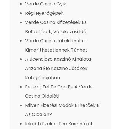
Verde Casino Gyik
Régi Nyerőgépek
Verde Casino Kifizetések És
Befizetések, Várakozási Idő
Verde Casino Játékkínálat:
Kimeríthetetlennek Tűnhet
A Licencioso Kaszinó Kínálata
Arizona Élő Kaszinó Játékok
Kategóriájában
Fedezd Fel Te Can Be A Verde
Casino Oldalát!
Milyen Fizetési Módok Érhetőek El
Az Oldalon?
Inkább Ezeket The Kaszinókat