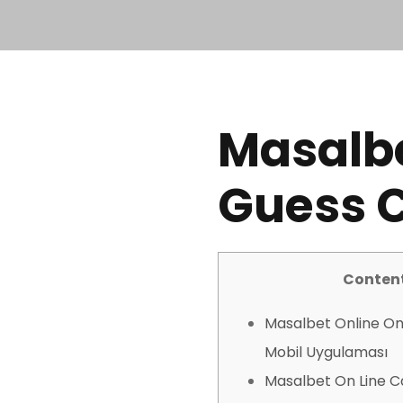
Masalbe
Guess C
Conten
Masalbet Online On
Mobil Uygulaması
Masalbet On Line Ca