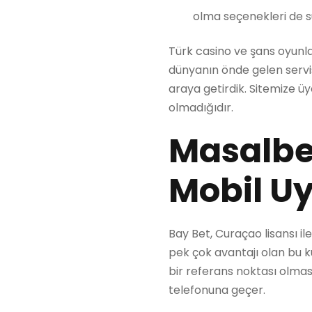
olma seçenekleri de s
Türk casino ve şans oyunla
dünyanın önde gelen servis 
araya getirdik. Sitemize ü
olmadığıdır.
Masalbe
Mobil U
Bay Bet, Curaçao lisansı il
pek çok avantajı olan bu k
bir referans noktası olması 
telefonuna geçer.