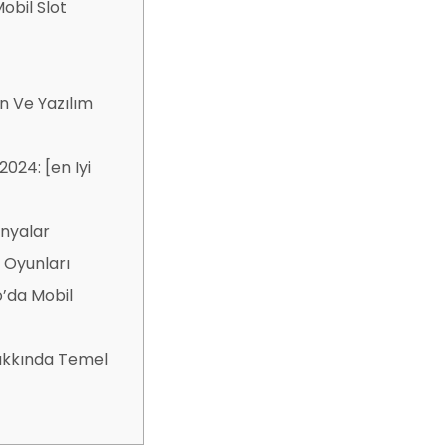
Mobil Slot
 Ve Yazılım
024: [en Iyi
nyalar
 Oyunları
’da Mobil
akkında Temel