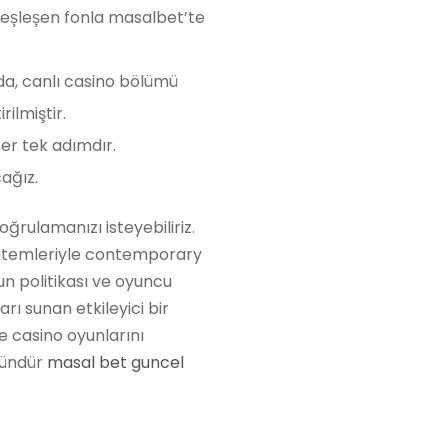
eşleşen fonla masalbet’te
a, canlı casino bölümü
rilmiştir.
ğer tek adımdır.
ağız.
oğrulamanızı isteyebiliriz.
yöntemleriyle contemporary
un politikası ve oyuncu
rı sunan etkileyici bir
e casino oyunlarını
kündür
masal bet guncel