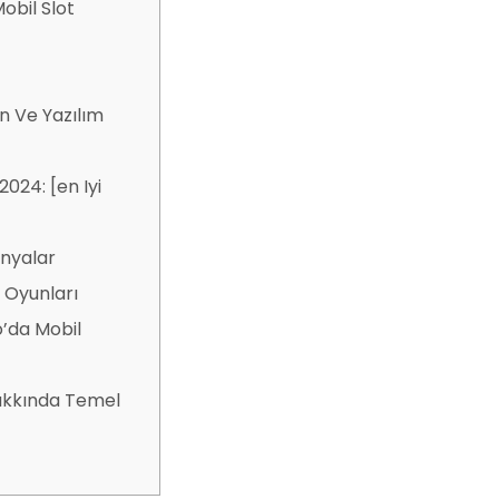
Mobil Slot
 Ve Yazılım
024: [en Iyi
nyalar
 Oyunları
’da Mobil
akkında Temel