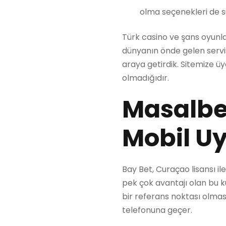
olma seçenekleri de s
Türk casino ve şans oyunla
dünyanın önde gelen servis 
araya getirdik. Sitemize ü
olmadığıdır.
Masalbe
Mobil U
Bay Bet, Curaçao lisansı il
pek çok avantajı olan bu k
bir referans noktası olması 
telefonuna geçer.