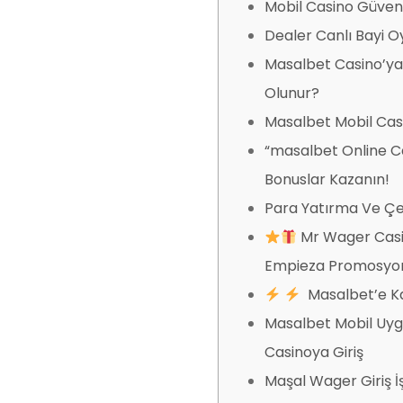
Mobil Casino Güveni
Dealer Canlı Bayi O
Masalbet Casino’ya 
Olunur?
Masalbet Mobil Cas
“masalbet Online C
Bonuslar Kazanın!
Para Yatırma Ve Ç
Mr Wager Casi
Empieza Promosyon
Masalbet’e Ka
Masalbet Mobil Uy
Casinoya Giriş
Maşal Wager Giriş İ