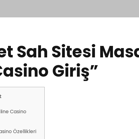
t Sah Sitesi Mas
asino Giriş”
t
line Casino
sino Özellikleri