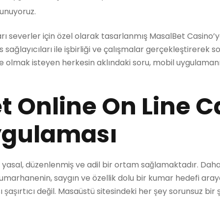
unuyoruz.
rı severler için özel olarak tasarlanmış MasalBet Casino’y
sağlayıcıları ile işbirliği ve çalışmalar gerçekleştirerek s
ye olmak isteyen herkesin aklındaki soru, mobil uygulamanı
t Online On Line C
ygulaması
e yasal, düzenlenmiş ve adil bir ortam sağlamaktadır. Daha 
umarhanenin, saygın ve özellik dolu bir kumar hedefi araya
şaşırtıcı değil. Masaüstü sitesindeki her şey sorunsuz bi