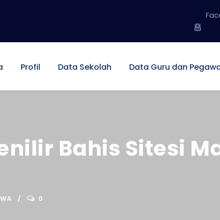
Fac
a
Profil
Data Sekolah
Data Guru dan Pegawa
nilir Bahis Sitesi Ma
SWA
0