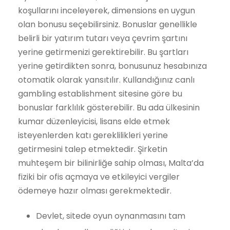
koşullarını inceleyerek, dimensions en uygun
olan bonusu seçebilirsiniz. Bonuslar genellikle
belirli bir yatırım tutarı veya çevrim şartını
yerine getirmenizi gerektirebilir. Bu şartları
yerine getirdikten sonra, bonusunuz hesabınıza
otomatik olarak yansıtılır. Kullandığınız canlı
gambling establishment sitesine göre bu
bonuslar farklılık gösterebilir. Bu ada ülkesinin
kumar düzenleyicisi, lisans elde etmek
isteyenlerden katı gereklilikleri yerine
getirmesini talep etmektedir. Şirketin
muhteşem bir bilinirliğe sahip olması, Malta’da
fiziki bir ofis açmaya ve etkileyici vergiler
ödemeye hazır olması gerekmektedir.
Devlet, sitede oyun oynanmasını tam