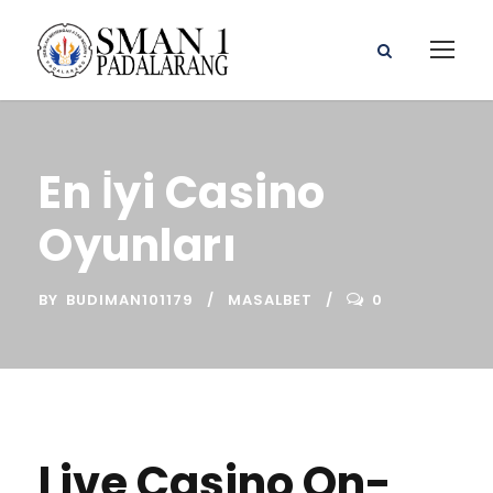
En İyi Casino
Oyunları
BY
BUDIMAN101179
MASALBET
0
Live Casino On-