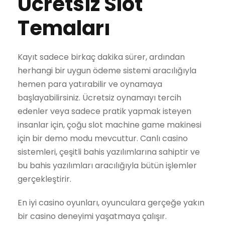
Ücretsiz Slot
Temaları
Kayıt sadece birkaç dakika sürer, ardından
herhangi bir uygun ödeme sistemi aracılığıyla
hemen para yatırabilir ve oynamaya
başlayabilirsiniz. Ücretsiz oynamayı tercih
edenler veya sadece pratik yapmak isteyen
insanlar için, çoğu slot machine game makinesi
için bir demo modu mevcuttur. Canlı casino
sistemleri, çeşitli bahis yazılımlarına sahiptir ve
bu bahis yazılımları aracılığıyla bütün işlemler
gerçekleştirir.
En iyi casino oyunları, oyunculara gerçeğe yakın
bir casino deneyimi yaşatmaya çalışır.