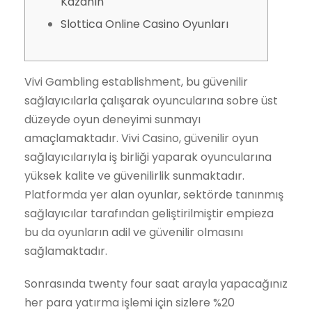
Kazanın
Slottica Online Casino Oyunları
Vivi Gambling establishment, bu güvenilir
sağlayıcılarla çalışarak oyuncularına sobre üst
düzeyde oyun deneyimi sunmayı
amaçlamaktadır. Vivi Casino, güvenilir oyun
sağlayıcılarıyla iş birliği yaparak oyuncularına
yüksek kalite ve güvenilirlik sunmaktadır.
Platformda yer alan oyunlar, sektörde tanınmış
sağlayıcılar tarafından geliştirilmiştir empieza
bu da oyunların adil ve güvenilir olmasını
sağlamaktadır.
Sonrasında twenty four saat arayla yapacağınız
her para yatırma işlemi için sizlere %20