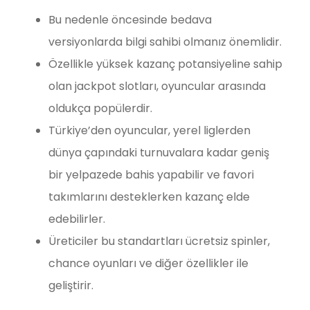
Bu nedenle öncesinde bedava
versiyonlarda bilgi sahibi olmanız önemlidir.
Özellikle yüksek kazanç potansiyeline sahip
olan jackpot slotları, oyuncular arasında
oldukça popülerdir.
Türkiye’den oyuncular, yerel liglerden
dünya çapındaki turnuvalara kadar geniş
bir yelpazede bahis yapabilir ve favori
takımlarını desteklerken kazanç elde
edebilirler.
Üreticiler bu standartları ücretsiz spinler,
chance oyunları ve diğer özellikler ile
geliştirir.