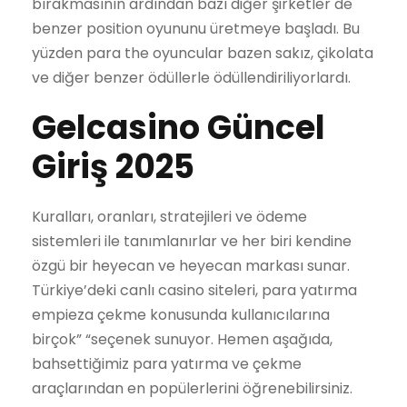
bırakmasının ardından bazı diğer şirketler de
benzer position oyununu üretmeye başladı. Bu
yüzden para the oyuncular bazen sakız, çikolata
ve diğer benzer ödüllerle ödüllendiriliyorlardı.
Gelcasino Güncel
Giriş 2025
Kuralları, oranları, stratejileri ve ödeme
sistemleri ile tanımlanırlar ve her biri kendine
özgü bir heyecan ve heyecan markası sunar.
Türkiye’deki canlı casino siteleri, para yatırma
empieza çekme konusunda kullanıcılarına
birçok” “seçenek sunuyor. Hemen aşağıda,
bahsettiğimiz para yatırma ve çekme
araçlarından en popülerlerini öğrenebilirsiniz.