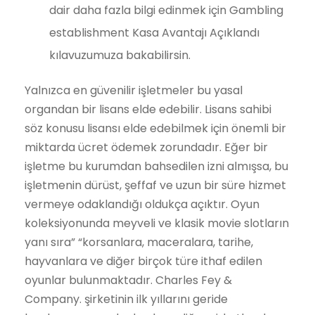
dair daha fazla bilgi edinmek için Gambling
establishment Kasa Avantajı Açıklandı
kılavuzumuza bakabilirsin.
Yalnızca en güvenilir işletmeler bu yasal
organdan bir lisans elde edebilir. Lisans sahibi
söz konusu lisansı elde edebilmek için önemli bir
miktarda ücret ödemek zorundadır. Eğer bir
işletme bu kurumdan bahsedilen izni almışsa, bu
işletmenin dürüst, şeffaf ve uzun bir süre hizmet
vermeye odaklandığı oldukça açıktır. Oyun
koleksiyonunda meyveli ve klasik movie slotların
yanı sıra” “korsanlara, maceralara, tarihe,
hayvanlara ve diğer birçok türe ithaf edilen
oyunlar bulunmaktadır. Charles Fey &
Company. şirketinin ilk yıllarını geride