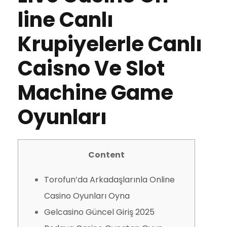
line Canlı
Krupiyelerle Canlı
Caisno Ve Slot
Machine Game
Oyunları
Content
Torofun’da Arkadaşlarınla Online
Casino Oyunları Oyna
Gelcasino Güncel Giriş 2025