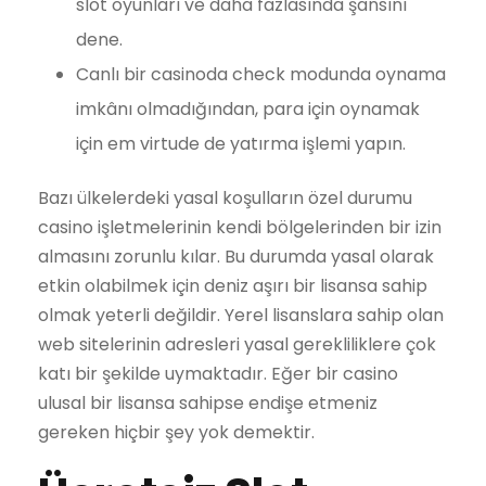
slot oyunları ve daha fazlasında şansını
dene.
Canlı bir casinoda check modunda oynama
imkânı olmadığından, para için oynamak
için em virtude de yatırma işlemi yapın.
Bazı ülkelerdeki yasal koşulların özel durumu
casino işletmelerinin kendi bölgelerinden bir izin
almasını zorunlu kılar. Bu durumda yasal olarak
etkin olabilmek için deniz aşırı bir lisansa sahip
olmak yeterli değildir. Yerel lisanslara sahip olan
web sitelerinin adresleri yasal gerekliliklere çok
katı bir şekilde uymaktadır. Eğer bir casino
ulusal bir lisansa sahipse endişe etmeniz
gereken hiçbir şey yok demektir.