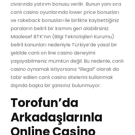
civarında yatırım bonusu verilir. Bunun yanı sıra
canlı casino oyunlarında lower price bonusları
ve rakeback bonusları ile birlikte kaybettiğiniz
paraların belirli bir kısmını geri alabilirsiniz.
Maalesef BTK’nın (Bilgi Teknolojileri Kurumu)
belirli kanunları nedeniyle Türkiye’de yasal bir
şekilde canlı on line casino deneyimi
yaşayabilmeniz mümkün değil. Bu nedenle, canlı
casino oynamak istiyorsanız “illegal” olarak da
tabir edilen canlı casino sitelerini kullanmak
dışında başka bir şansınız bulunmuyor.
Torofun’da
Arkadaşlarınla
Online Casino