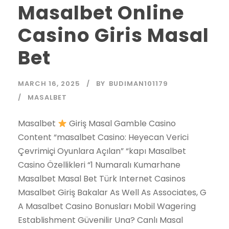
Masalbet Online
Casino Giris Masal
Bet
MARCH 16, 2025
BY
BUDIMAN101179
MASALBET
Masalbet
Giriş Masal Gamble Casino
Content “masalbet Casino: Heyecan Verici
Çevrimiçi Oyunlara Açılan” “kapı Masalbet
Casino Özellikleri “1 Numaralı Kumarhane
Masalbet Masal Bet Türk Internet Casinos
Masalbet Giriş Bakalar As Well As Associates, G
A Masalbet Casino Bonusları Mobil Wagering
Establishment Güvenilir Una? Canlı Masal