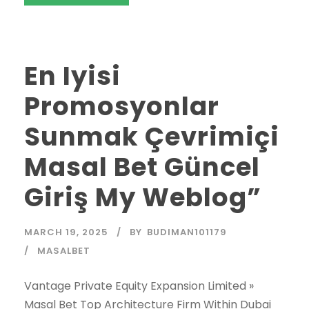
En Iyisi
Promosyonlar
Sunmak Çevrimiçi
Masal Bet Güncel
Giriş My Weblog”
MARCH 19, 2025
BY
BUDIMAN101179
MASALBET
Vantage Private Equity Expansion Limited »
Masal Bet Top Architecture Firm Within Dubai