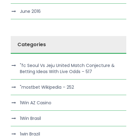
June 2016
Categories
"fc Seoul Vs Jeju United Match Conjecture &
Betting Ideas With Live Odds – 517
"mostbet Wikipedia – 252
1Win AZ Casino
1Win Brasil
1win Brazil