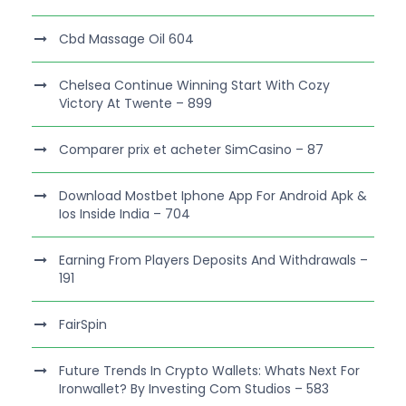
Cbd Massage Oil 604
Chelsea Continue Winning Start With Cozy
Victory At Twente – 899
Comparer prix et acheter SimCasino – 87
Download Mostbet Iphone App For Android Apk &
Ios Inside India – 704
Earning From Players Deposits And Withdrawals –
191
FairSpin
Future Trends In Crypto Wallets: Whats Next For
Ironwallet? By Investing Com Studios – 583