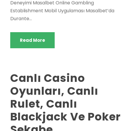
Deneyimi Masalbet Online Gambling
Establishment Mobil Uygulaması Masalbet’da
Durante...
Read More
Canlı Casino
Oyunları, Canlı
Rulet, Canlı
Blackjack Ve Poker
Sekabe