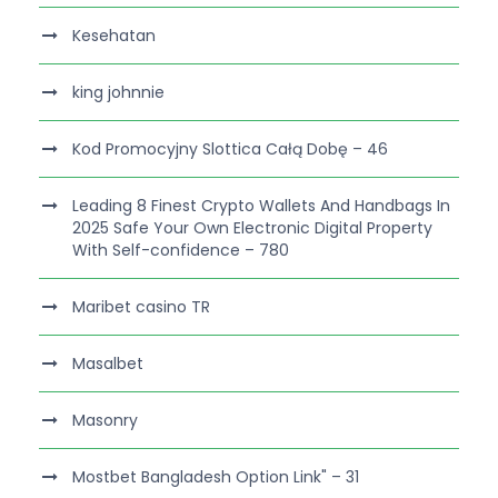
Kesehatan
king johnnie
Kod Promocyjny Slottica Całą Dobę – 46
Leading 8 Finest Crypto Wallets And Handbags In
2025 Safe Your Own Electronic Digital Property
With Self-confidence – 780
Maribet casino TR
Masalbet
Masonry
Mostbet Bangladesh Option Link" – 31