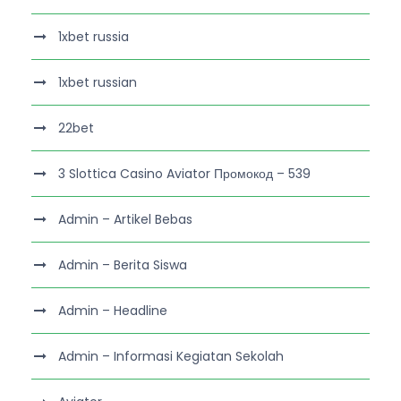
1xbet russia
1xbet russian
22bet
3 Slottica Casino Aviator Промокод – 539
Admin – Artikel Bebas
Admin – Berita Siswa
Admin – Headline
Admin – Informasi Kegiatan Sekolah