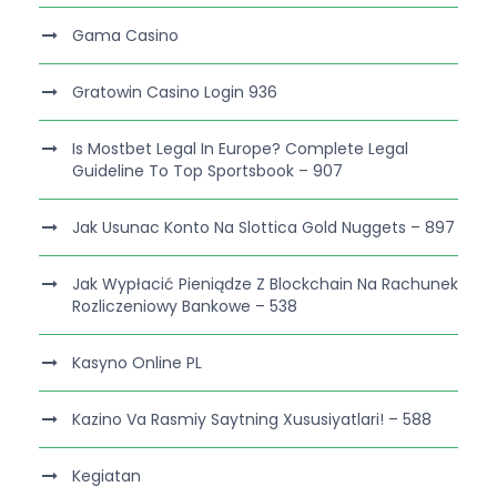
Gama Casino
Gratowin Casino Login 936
Is Mostbet Legal In Europe? Complete Legal
Guideline To Top Sportsbook – 907
Jak Usunac Konto Na Slottica Gold Nuggets – 897
Jak Wypłacić Pieniądze Z Blockchain Na Rachunek
Rozliczeniowy Bankowe – 538
Kasyno Online PL
Kazino Va Rasmiy Saytning Xususiyatlari! – 588
Kegiatan