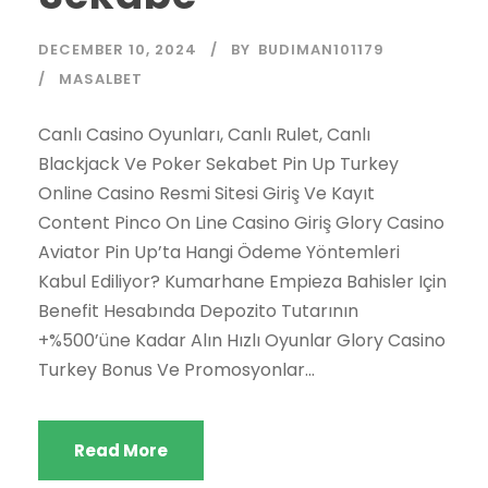
DECEMBER 10, 2024
BY
BUDIMAN101179
MASALBET
Canlı Casino Oyunları, Canlı Rulet, Canlı
Blackjack Ve Poker Sekabet Pin Up Turkey
Online Casino Resmi Sitesi Giriş Ve Kayıt
Content Pinco On Line Casino Giriş Glory Casino
Aviator Pin Up’ta Hangi Ödeme Yöntemleri
Kabul Ediliyor? Kumarhane Empieza Bahisler Için
Benefit Hesabında Depozito Tutarının
+%500’üne Kadar Alın Hızlı Oyunlar Glory Casino
Turkey Bonus Ve Promosyonlar...
Read More