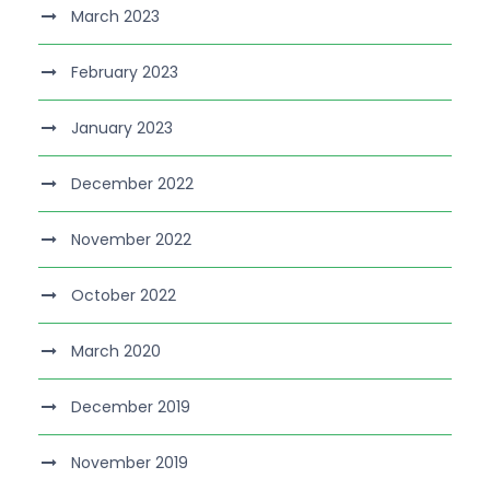
March 2023
February 2023
January 2023
December 2022
November 2022
October 2022
March 2020
December 2019
November 2019