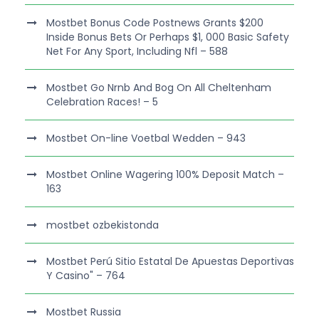
Mostbet Bonus Code Postnews Grants $200
Inside Bonus Bets Or Perhaps $1, 000 Basic Safety
Net For Any Sport, Including Nfl – 588
Mostbet Go Nrnb And Bog On All Cheltenham
Celebration Races! – 5
Mostbet On-line Voetbal Wedden – 943
Mostbet Online Wagering 100% Deposit Match –
163
mostbet ozbekistonda
Mostbet Perú Sitio Estatal De Apuestas Deportivas
Y Casino" – 764
Mostbet Russia