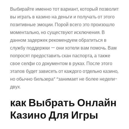
Выбирайте именно тот вариант, который позволит
вы играть в казино на деньги и получать от этого
позитивные эмоции. Порой всего это произошло
моментально, но существуют исключения. В
данном задержек рекомендуем обратиться в
службу поддержки — они хотели вам помочь. Вам
попросят предоставить скан паспорта, а также
свое селфи со документом в руках. После этого
этапов будет зависеть от каждого отдельно казино,
но обычно бильзера” “занимает не более недели-
двух.
как Выбрать Онлайн
Казино Для Игры