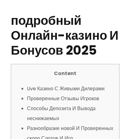
подробный
Онлайн-казино И
Бонусов 2025
Content
Live Казино С Живыми Дилерами
Проверенные Отзывы Игроков
Способы Депозита И Вывода
неснижаемых
Разнообразие новой И Проверенных
скоро Слотов И Игр