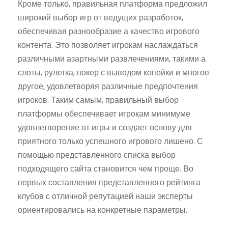
Кроме только, правильная платформа предложил
широкий выбор игр от ведущих разработок,
обеспечивая разнообразие а качество игрового
контента. Это позволяет игрокам наслаждаться
различными азартными развлечениями, такими а
слоты, рулетка, покер с выводом копейки и многое
другое, удовлетворяя различные предпочтения
игроков. Таким самым, правильный выбор
платформы обеспечивает игрокам минимуме
удовлетворение от игры и создает основу для
приятного только успешного игрового лишено. С
помощью представленного списка выбор
подходящего сайта становится чем проще. Во
первых составления представленного рейтинга
клубов с отличной репутацией наши эксперты
ориентировались на конкретные параметры.