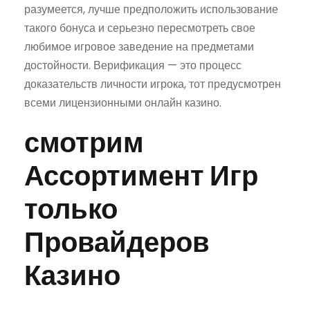
разумеется, лучше предположить использование
такого бонуса и серьезно пересмотреть свое
любимое игровое заведение на предметами
достойности. Верификация — это процесс
доказательств личности игрока, тот предусмотрен
всеми лицензионными онлайн казино.
смотрим
Ассортимент Игр
только
Провайдеров
Казино