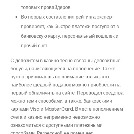
топовых провайдеров.
Во первых составления рейтинга эксперт
проверяет, как быстро платежи поступают в
банковскую карту, персональный кошелек и
прочий счет.
С депозитом в казино тесно связаны депозитные
бонусы, начисляющиеся на пополнение. Также
нужно принимаешь во внимание только, что
наиболее щедрый подарок можно приобрести на
первый обналичить на сайте. Переводил средства
можно теми способами, в также, банковскими
картами Visa и MasterCard. Вместе пополнением
счета и казино непременно невозможно
ознакомиться с доступными платежными
способами. Регрессной не помешает