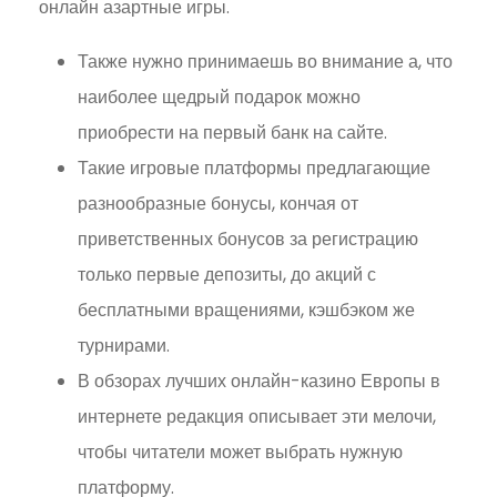
онлайн азартные игры.
Также нужно принимаешь во внимание а, что
наиболее щедрый подарок можно
приобрести на первый банк на сайте.
Такие игровые платформы предлагающие
разнообразные бонусы, кончая от
приветственных бонусов за регистрацию
только первые депозиты, до акций с
бесплатными вращениями, кэшбэком же
турнирами.
В обзорах лучших онлайн-казино Европы в
интернете редакция описывает эти мелочи,
чтобы читатели может выбрать нужную
платформу.