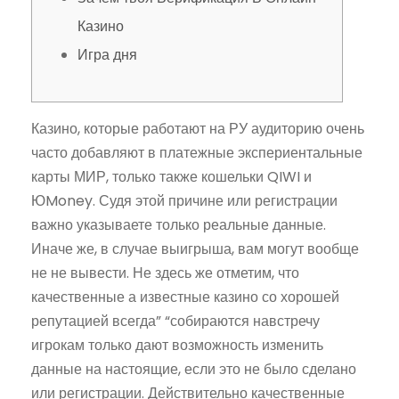
Казино
Игра дня
Казино, которые работают на РУ аудиторию очень
часто добавляют в платежные экспериентальные
карты МИР, только также кошельки QIWI и
ЮMoney. Судя этой причине или регистрации
важно указываете только реальные данные.
Иначе же, в случае выигрыша, вам могут вообще
не не вывести. Не здесь же отметим, что
качественные а известные казино со хорошей
репутацией всегда” “собираются навстречу
игрокам только дают возможность изменить
данные на настоящие, если это не было сделано
или регистрации. Действительно качественные