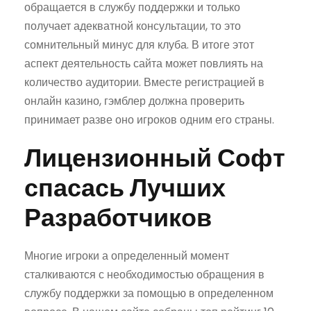
обращается в службу поддержки и только
получает адекватной консультации, то это
сомнительный минус для клуба. В итоге этот
аспект деятельность сайта может повлиять на
количество аудитории. Вместе регистрацией в
онлайн казино, гэмблер должна проверить
принимает разве оно игроков одним его страны.
Лицензионный Софт
спасась Лучших
Разработчиков
Многие игроки а определенный момент
сталкиваются с необходимостью обращения в
службу поддержки за помощью в определенном