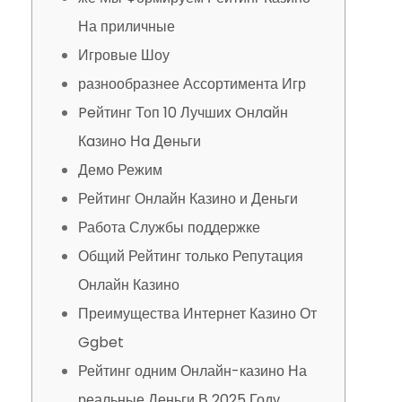
На приличные
Игровые Шоу
разнообразнее Ассортимента Игр
Peйтинг Топ 10 Лучшиx Oнлaйн
Кaзинo Нa Дeньги
Демо Режим
Рейтинг Онлайн Казино и Деньги
Работа Службы поддержке
Общий Рейтинг только Репутация
Онлайн Казино
Преимущества Интернет Казино От
Ggbet
Рейтинг одним Онлайн-казино На
реальные Деньги В 2025 Году