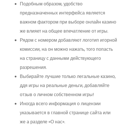
Подобным образом, удобство
предназначенных интерфейса является
важном фактором при выборе онлайн казино
же влияет на общее впечатление от игры.
Рядом с номером добавляют логотип игорной
комиссии, на он можно нажать, того попасть
на страницу с данными действующего
разрешения.
Выбирайте лучшие только легальные казино,
ддя игры на реальные деньги, добавляйте
отзыв о личном собственном игры!
Иногда всего информация о лицензии
указывается в главной странице сайта или
же а разделе «О нас».