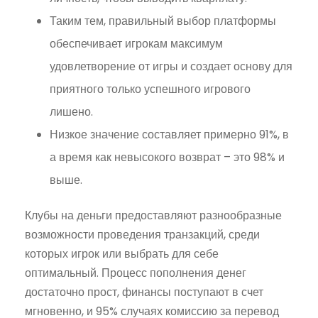
Таким тем, правильный выбор платформы
обеспечивает игрокам максимум
удовлетворение от игры и создает основу для
приятного только успешного игрового
лишено.
Низкое значение составляет примерно 91%, в
а время как невысокого возврат – это 98% и
выше.
Клубы на деньги предоставляют разнообразные
возможности проведения транзакций, среди
которых игрок или выбрать для себе
оптимальный. Процесс пополнения денег
достаточно прост, финансы поступают в счет
мгновенно, и 95% случаях комиссию за перевод