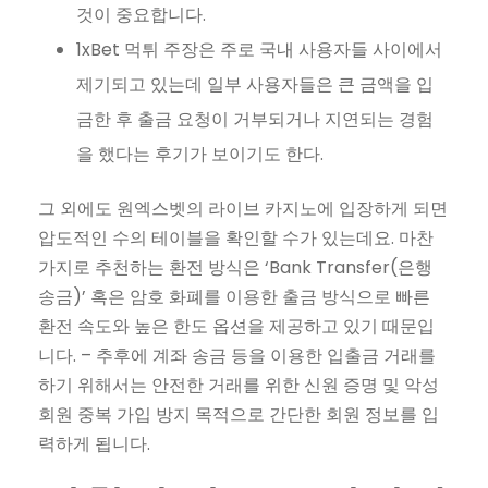
것이 중요합니다.
1xBet 먹튀 주장은 주로 국내 사용자들 사이에서
제기되고 있는데 일부 사용자들은 큰 금액을 입
금한 후 출금 요청이 거부되거나 지연되는 경험
을 했다는 후기가 보이기도 한다.
그 외에도 원엑스벳의 라이브 카지노에 입장하게 되면
압도적인 수의 테이블을 확인할 수가 있는데요. 마찬
가지로 추천하는 환전 방식은 ‘Bank Transfer(은행
송금)’ 혹은 암호 화폐를 이용한 출금 방식으로 빠른
환전 속도와 높은 한도 옵션을 제공하고 있기 때문입
니다. – 추후에 계좌 송금 등을 이용한 입출금 거래를
하기 위해서는 안전한 거래를 위한 신원 증명 및 악성
회원 중복 가입 방지 목적으로 간단한 회원 정보를 입
력하게 됩니다.