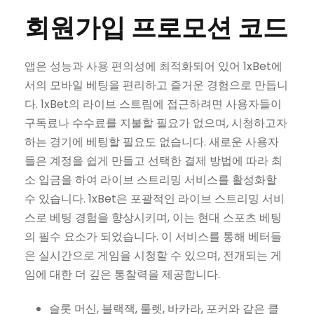
회원가입 프로모션 코드
앱은 성능과 사용 편의성에 최적화되어 있어 1xBet에
서의 모바일 베팅을 편리하고 즐거운 경험으로 만듭니
다. 1xBet의 라이브 스트림에 접근하려면 사용자들이
구독료나 수수료를 지불할 필요가 없으며, 시청하고자
하는 경기에 베팅할 필요도 없습니다. 새로운 사용자
들은 계정을 쉽게 만들고 선택한 결제 방법에 따라 최
소 입금을 하여 라이브 스트리밍 서비스를 활성화할
수 있습니다. 1xBet은 포괄적인 라이브 스트리밍 서비
스로 베팅 경험을 향상시키며, 이는 현대 스포츠 베팅
의 필수 요소가 되었습니다. 이 서비스를 통해 베터들
은 실시간으로 게임을 시청할 수 있으며, 전개되는 게
임에 대한 더 깊은 통찰력을 제공합니다.
슬롯 머신, 블랙잭, 룰렛, 바카라, 포커와 같은 클