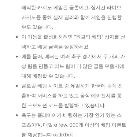
래식한 카지노 게임은 물론이고, 실시간 라이브
카지노를 통해 실제 딜러와 함께 게임을 진행할
수도 있습니다.
이 기능을 활성화하려면 “원클릭 베팅” 상자를 선
택하고 베팅 금액을 설정하세요.
예를 들어, 베터는 여러 축구 경기에서 두 개의 가
상 팀을 만들고 어느 팀이 더 많은 골을 모을지에
대해 베팅할 수 있습니다.
글로벌 베팅 사이트 중 유일하게 한국에 공식 진
출하여 서비스를 하고 있고 공식 에이전시를 통
한 프로모션 코드를 발행하고 있습니다.
축구는 플레이어가 베팅하는 가장 인기 있는 스
포츠이며, 매일 a few, 000개 이상의 베팅 이벤트
를 제공합니다 apkxbet.