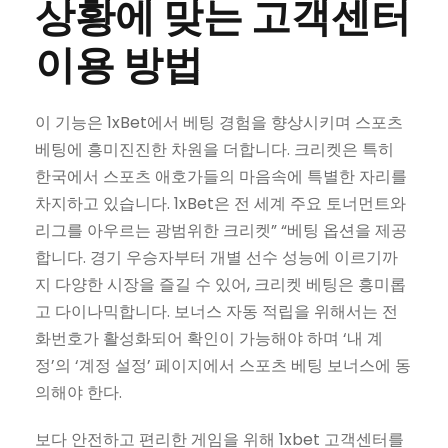
상황에 맞는 고객센터
이용 방법
이 기능은 1xBet에서 베팅 경험을 향상시키며 스포츠
베팅에 흥미진진한 차원을 더합니다. 크리켓은 특히
한국에서 스포츠 애호가들의 마음속에 특별한 자리를
차지하고 있습니다. 1xBet은 전 세계 주요 토너먼트와
리그를 아우르는 광범위한 크리켓” “베팅 옵션을 제공
합니다. 경기 우승자부터 개별 선수 성능에 이르기까
지 다양한 시장을 즐길 수 있어, 크리켓 베팅은 흥미롭
고 다이나믹합니다. 보너스 자동 적립을 위해서는 전
화번호가 활성화되어 확인이 가능해야 하며 ‘내 계
정’의 ‘계정 설정’ 페이지에서 스포츠 베팅 보너스에 동
의해야 한다.
보다 안전하고 편리한 게임을 위해 1xbet 고객센터를