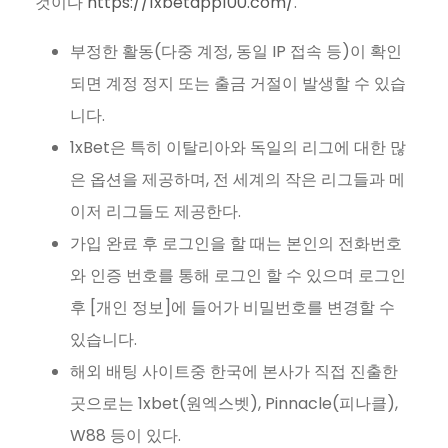
것이다
https://1xbetapp100.com/
.
부정한 활동(다중 계정, 동일 IP 접속 등)이 확인
되면 계정 정지 또는 출금 거절이 발생할 수 있습
니다.
1xBet은 특히 이탈리아와 독일의 리그에 대한 많
은 옵션을 제공하며, 전 세계의 작은 리그들과 메
이저 리그들도 제공한다.
가입 완료 후 로그인을 할 때는 본인의 전화번호
와 인증 번호를 통해 로그인 할 수 있으며 로그인
후 [개인 정보]에 들어가 비밀번호를 변경할 수
있습니다.
해외 배팅 사이트중 한국에 본사가 직접 진출한
곳으로는 1xbet(원엑스벳), Pinnacle(피나클),
W88 등이 있다.