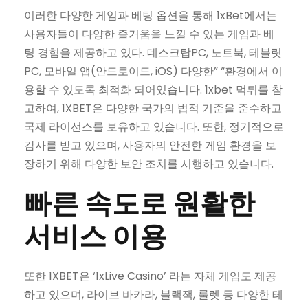
이러한 다양한 게임과 베팅 옵션을 통해 1xBet에서는
사용자들이 다양한 즐거움을 느낄 수 있는 게임과 베
팅 경험을 제공하고 있다. 데스크탑PC, 노트북, 테블릿
PC, 모바일 앱(안드로이드, iOS) 다양한” “환경에서 이
용할 수 있도록 최적화 되어있습니다. 1xbet 먹튀를 참
고하여, 1XBET은 다양한 국가의 법적 기준을 준수하고
국제 라이선스를 보유하고 있습니다. 또한, 정기적으로
감사를 받고 있으며, 사용자의 안전한 게임 환경을 보
장하기 위해 다양한 보안 조치를 시행하고 있습니다.
빠른 속도로 원활한
서비스 이용
또한 1XBET은 ‘1xLive Casino’ 라는 자체 게임도 제공
하고 있으며, 라이브 바카라, 블랙잭, 룰렛 등 다양한 테