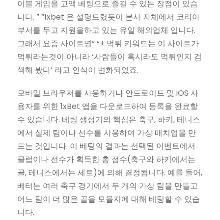
이블 게임을 고액 베팅으로 즐길 수 있는 장점이 있습
니다. ” “1xbet 은 설명드렸듯이 본사 자체에서 코리아
부서를 두고 지원을하고 있는 유일 해외업체 입니다.
그래서 요즘 사이트명” “+ 먹튀 키워드는 이 사이트가
먹튀라는것이 아니라 ‘사람들이 혹시라도 먹튀인지 검
색해 봤다‘ 라고 인식이 변화되었죠.
모바일 브라우저를 사용하거나 안드로이드 및 iOS 사
용자를 위한 1xBet 앱을 다운로드하여 등록을 완료할
수 있습니다. 베팅 생성기의 핵심은 축구, 하키, 테니스
에서 실제 팀이나 선수를 사용하여 가상 매치업을 만
드는 것입니다. 이 베팅의 결과는 선택된 이벤트에서
클럽이나 선수가 획득한 총 점수(축구와 하키에서는
골, 테니스에서는 세트)에 의해 결정됩니다. 예를 들어,
베터는 여러 축구 경기에서 두 개의 가상 팀을 만들고
어느 팀이 더 많은 골을 모을지에 대해 베팅할 수 있습
니다.