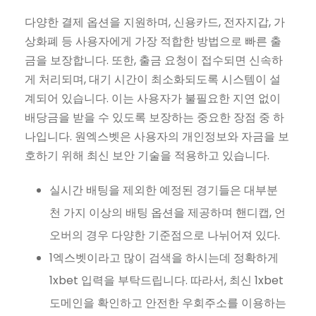
다양한 결제 옵션을 지원하며, 신용카드, 전자지갑, 가
상화폐 등 사용자에게 가장 적합한 방법으로 빠른 출
금을 보장합니다. 또한, 출금 요청이 접수되면 신속하
게 처리되며, 대기 시간이 최소화되도록 시스템이 설
계되어 있습니다. 이는 사용자가 불필요한 지연 없이
배당금을 받을 수 있도록 보장하는 중요한 장점 중 하
나입니다. 원엑스벳은 사용자의 개인정보와 자금을 보
호하기 위해 최신 보안 기술을 적용하고 있습니다.
실시간 배팅을 제외한 예정된 경기들은 대부분
천 가지 이상의 배팅 옵션을 제공하며 핸디캡, 언
오버의 경우 다양한 기준점으로 나뉘어져 있다.
1엑스벳이라고 많이 검색을 하시는데 정확하게
1xbet 입력을 부탁드립니다. 따라서, 최신 1xbet
도메인을 확인하고 안전한 우회주소를 이용하는