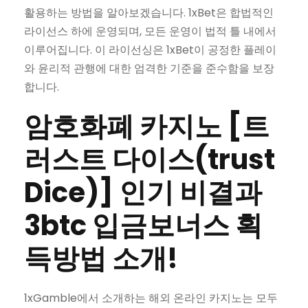
활용하는 방법을 알아보겠습니다. 1xBet은 합법적인
라이선스 하에 운영되며, 모든 운영이 법적 틀 내에서
이루어집니다. 이 라이선싱은 1xBet이 공정한 플레이
와 윤리적 관행에 대한 엄격한 기준을 준수함을 보장
합니다.
암호화폐 카지노 [트
러스트 다이스(trust
Dice)] 인기 비결과
3btc 입금보너스 획
득방법 소개!
1xGamble에서 소개하는 해외 온라인 카지노는 모두