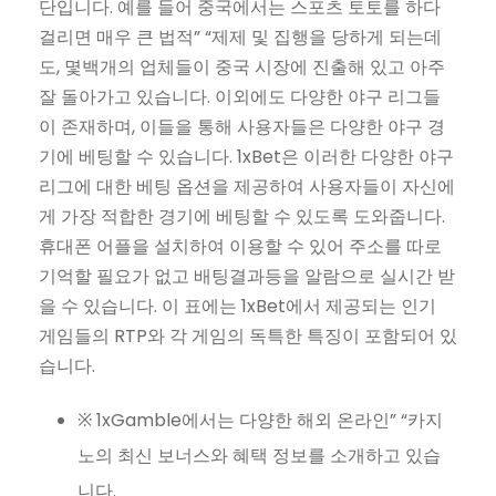
단입니다. 예를 들어 중국에서는 스포츠 토토를 하다
걸리면 매우 큰 법적” “제제 및 집행을 당하게 되는데
도, 몇백개의 업체들이 중국 시장에 진출해 있고 아주
잘 돌아가고 있습니다. 이외에도 다양한 야구 리그들
이 존재하며, 이들을 통해 사용자들은 다양한 야구 경
기에 베팅할 수 있습니다. 1xBet은 이러한 다양한 야구
리그에 대한 베팅 옵션을 제공하여 사용자들이 자신에
게 가장 적합한 경기에 베팅할 수 있도록 도와줍니다.
휴대폰 어플을 설치하여 이용할 수 있어 주소를 따로
기억할 필요가 없고 배팅결과등을 알람으로 실시간 받
을 수 있습니다. 이 표에는 1xBet에서 제공되는 인기
게임들의 RTP와 각 게임의 독특한 특징이 포함되어 있
습니다.
※ 1xGamble에서는 다양한 해외 온라인” “카지
노의 최신 보너스와 혜택 정보를 소개하고 있습
니다.