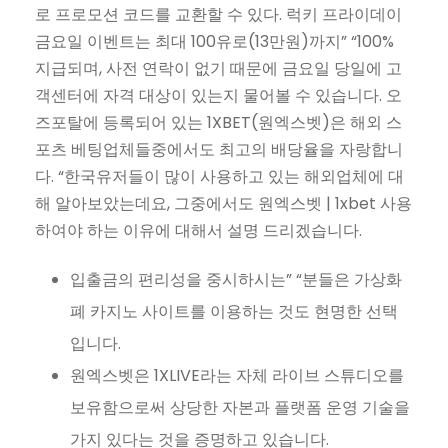
로 프로모션 코드를 교환할 수 있다. 럭키 프라이데이
금요일 이벤트는 최대 100유로(13만원)까지” “100%
지급되며, 사전 연락이 없기 때문에 금요일 당일에 고
객센터에 자격 대상이 있는지 물어볼 수 있습니다. 오
즈포탈에 등록되어 있는 1XBET(원엑스벳)은 해외 스
포츠 베팅업체들중에서도 최고의 배당율을 자랑합니
다. “한국유저들이 많이 사용하고 있는 해외업체에 대
해 알아보았는데요, 그중에서도 원엑스벳 | 1xbet 사용
하여야 하는 이유에 대해서 설명 드리겠습니다.
입출금의 편리성을 중시하시는” “분들은 가상화
폐 카지노 사이트를 이용하는 것도 현명한 선택
입니다.
원엑스벳은 1XLIVE라는 자체 라이브 스튜디오를
보유함으로써 상당한 자본과 플랫폼 운영 기술을
가지 있다는 것을 증명하고 있습니다.