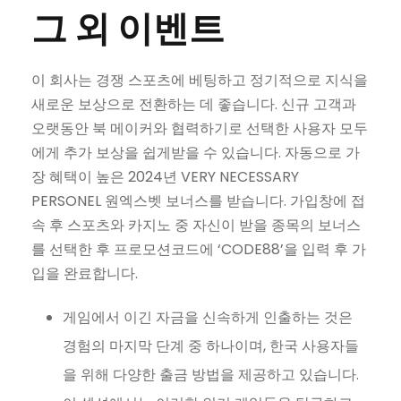
그 외 이벤트
이 회사는 경쟁 스포츠에 베팅하고 정기적으로 지식을
새로운 보상으로 전환하는 데 좋습니다. 신규 고객과
오랫동안 북 메이커와 협력하기로 선택한 사용자 모두
에게 추가 보상을 쉽게받을 수 있습니다. 자동으로 가
장 혜택이 높은 2024년 VERY NECESSARY
PERSONEL 원엑스벳 보너스를 받습니다. 가입창에 접
속 후 스포츠와 카지노 중 자신이 받을 종목의 보너스
를 선택한 후 프로모션코드에 ‘CODE88’을 입력 후 가
입을 완료합니다.
게임에서 이긴 자금을 신속하게 인출하는 것은
경험의 마지막 단계 중 하나이며, 한국 사용자들
을 위해 다양한 출금 방법을 제공하고 있습니다.