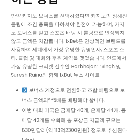
만약 카지노 보너스를 선택하셨다면 카지노의 정해진
롤링에 조건 충족을 다하셔야 환전이 가능하며, 카지
노 보너스를 받고 스포츠 배팅 시 롤링으로 인정되지
않고 금액은 차감됩니다. 1xBet은 인상적인 브랜드를
사용하여 세계에서 가장 유명한 유명인사, 스포츠 스
타, 클럽 및 대회와 후원 계약을 맺었습니다. 인도에서
가장 유명한 크리켓 선수인 Harbhajan” “Singh 및
Suresh Raina와 함께 1xBat 뉴스 사이트.
보너스 계정으로 전환하고 조합 베팅으로 보
너스 금액의” “5배를 베팅해야 합니다.
이번 대회 미국은 금메달 40개, 은메달 44개, 동
메달 42개를 수확해 총 포상금 지급액 규모는
830만달러(약 113억2300만원) 정도로 추산된다