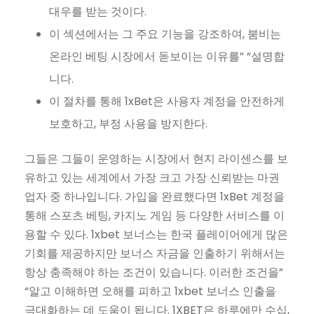
대우를 받는 것이다.
이 섹션에서는 그 주요 기능을 강조하여, 붐비는
온라인 베팅 시장에서 돋보이는 이유를” “설명합
니다.
이 절차를 통해 1xBet은 사용자 계정을 안전하게
보호하고, 부정 사용을 방지한다.
그들은 그들이 운영하는 시장에서 현지 라이센스를 보
유하고 있는 세계에서 가장 크고 가장 신뢰받는 마권
업자 중 하나입니다. 가입을 완료했다면 1xBet 계정을
통해 스포츠 베팅, 카지노 게임 등 다양한 서비스를 이
용할 수 있다. 1xbet 보너스는 한국 플레이어에게 많은
기회를 제공하지만 보너스 자금을 인출하기 위해서는
항상 충족해야 하는 조건이 있습니다. 이러한 조건을”
“알고 이해하면 오해를 피하고 1xbet 보너스 인출을
극대화하는 데 도움이 됩니다. 1XBET은 하루에만 수십,