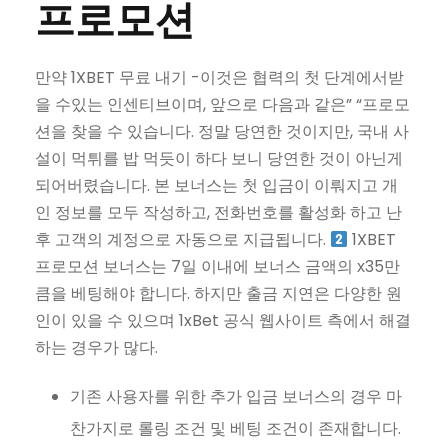
프로모션
만약 1XBET 무료 내기 -이것은 협력의 첫 단계에서받
을 수있는 인센티브이며, 앞으로 다음과 같은” “프로모
션을 찾을 수 있습니다. 정말 당연한 것이지만, 국내 사
설이 먹튀를 밥 먹듯이 하다 보니 당연한 것이 아닌게
되어버렸습니다. 본 보너스는 첫 입금이 이뤄지고 개
인 정보를 모두 작성하고, 전화번호를 활성화 하고 난
후 고객의 계정으로 자동으로 지급됩니다.
1XBET
프로모션 보너스는 7일 이내에 보너스 금액의 х35만
큼을 베팅해야 합니다. 하지만 출금 지연은 다양한 원
인이 있을 수 있으며 1xBet 공식 웹사이트 측에서 해결
하는 경우가 많다.
기존 사용자를 위한 추가 입금 보너스의 경우 마
찬가지로 롤링 조건 및 베팅 조건이 존재합니다.