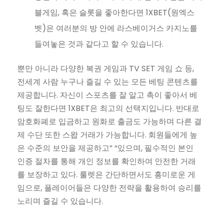
블게임, 혹은 슬롯을 좋아한다면 1XBET(원엑스
벳)은 여러분의 방 안에 라스베이거스 카지노를
들여놓은 것과 같다고 할 수 있습니다.
뿐만 아니라 다양한 복권 게임과 TV SET 게임 쇼 등,
전세계 사람 누구나 즐길 수 있는 모든 베팅 콘텐츠를
제공합니다. 자신이 스포츠를 잘 알고 촉이 좋아서 베
팅도 잘한다면 1XBET은 최고의 선택지입니다. 반대로
암호화폐로 입금하고 원화로 출금도 가능하며 다른 결
제 수단 또한 스왑 거래가 가능합니다. 회원들에게 높
은 수준의 보안을 제공하고” “있으며, 필수적인 본인
인증 절차를 통해 개인 정보를 확인하여 안전한 거래
를 보장하고 있다. 룰렛은 간단하면서도 흥미로운 게
임으로, 플레이어들은 다양한 전략을 활용하여 승리를
노리며 즐길 수 있습니다.