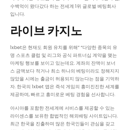
수백억이 왔다갔다 하는 전세계 1위 글로벌 베팅회사
입니다.
라이브 카지노
1xbet은 현재도 회원 유치를 위해” “다양한 종목의 유
명 스포츠 클럽 및 리그와 공식 파트너십 계약을 맺는
마케팅 행보를 보이고 있는데요. 계좌의 잔액이 보너
스 금액보다 적거나 최소 하나의 베팅이라도 정해지지
않았을 시에는 출금이 허용되지 않는다는 점을 기억하
자. 한국의 1xbet 앱은 즉석 게임의 흥미진진한 세계를
제공하며, 빠르고 흥미로운 베팅 경험을 선사합니다.
아시아를 포함한 전세계에 서비스를 제공할 수 있는
라이센스를 보유한 합법적인 해외배팅 사이트입니다.
최근 한국을 진출하며 많은 한국인들이 관심을 갖고