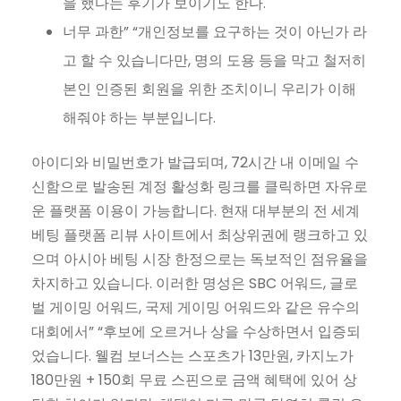
을 했다는 후기가 보이기도 한다.
너무 과한” “개인정보를 요구하는 것이 아닌가 라
고 할 수 있습니다만, 명의 도용 등을 막고 철저히
본인 인증된 회원을 위한 조치이니 우리가 이해
해줘야 하는 부분입니다.
아이디와 비밀번호가 발급되며, 72시간 내 이메일 수
신함으로 발송된 계정 활성화 링크를 클릭하면 자유로
운 플랫폼 이용이 가능합니다. 현재 대부분의 전 세계
베팅 플랫폼 리뷰 사이트에서 최상위권에 랭크하고 있
으며 아시아 베팅 시장 한정으로는 독보적인 점유율을
차지하고 있습니다. 이러한 명성은 SBC 어워드, 글로
벌 게이밍 어워드, 국제 게이밍 어워드와 같은 유수의
대회에서” “후보에 오르거나 상을 수상하면서 입증되
었습니다. 웰컴 보너스는 스포츠가 13만원, 카지노가
180만원 + 150회 무료 스핀으로 금액 혜택에 있어 상