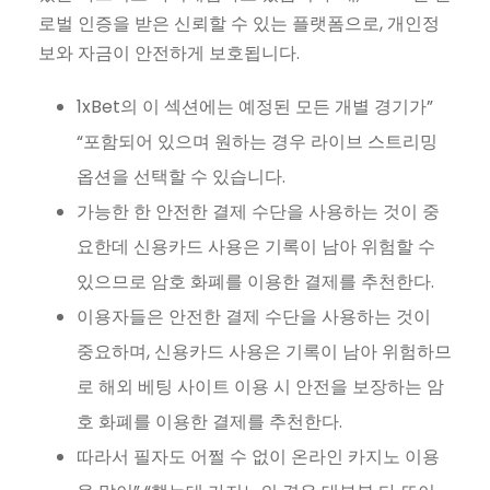
로벌 인증을 받은 신뢰할 수 있는 플랫폼으로, 개인정
보와 자금이 안전하게 보호됩니다.
1xBet의 이 섹션에는 예정된 모든 개별 경기가”
“포함되어 있으며 원하는 경우 라이브 스트리밍
옵션을 선택할 수 있습니다.
가능한 한 안전한 결제 수단을 사용하는 것이 중
요한데 신용카드 사용은 기록이 남아 위험할 수
있으므로 암호 화폐를 이용한 결제를 추천한다.
이용자들은 안전한 결제 수단을 사용하는 것이
중요하며, 신용카드 사용은 기록이 남아 위험하므
로 해외 베팅 사이트 이용 시 안전을 보장하는 암
호 화폐를 이용한 결제를 추천한다.
따라서 필자도 어쩔 수 없이 온라인 카지노 이용