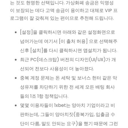
는 것도 현명한 선택입니다. 가상화폐 송금은 익명성
이 보장되는 데다 고액 송금이 용이하고 대체로 VIP 프
로그램이 잘 갖춰져 있는 편이므로 추천해 드립니다.
[설정]을 클릭하시면 아래와 같은 설정화면으로
넘어가는데 여기서 [이 출처 허용] 으로 선택해주
신후 [설치]를 다시 클릭하시면 앱설치가 됩니다.
최근 PC(데스크탑) 버전의 디자인(UI/UX)가 개
선되어 전보다 사용성이 더 높아졌다.
중복 계정 문제는 돈 세탁 및 보너스 헌터 같은 악
성유저를 차단하기 위한 전 세계 모든 배팅 회사
들의 1조 1항 정책입니다.
몇몇 이용자들이 1xbet는 양아치 기업이라고 비
판하는데, 그들이 양아치짓(중복가입, 입출금 수
단이 다름, 말도 안되는 요구)을 했기 때문에 그런