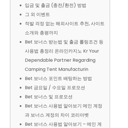
입금 및 출금 (충전/환전) 방법
그 외 이벤트
적발 걱정 없는 해외사이트 추천, 사이트
소개와 총평까지
Bet 보너스 받는법 및 출금 롤링조건 등
사용법 총정리 온라인카지노 Kr Your
Dependable Partner Regarding
Camping Tent Manufacturin
Bet 보너스 포인트 배팅하는 방법
Bet 금요일 / 수요일 프로모션
Bet 보너스 및 프로모션
Bet 보너스 사용법 알아보기 메인 계정
과 보너스 계정의 차이 코리아벳
Bet 보너스 사용법 알아보기 – 메인 계