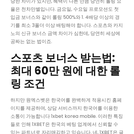
당한 차이가 있지만, 혜택이 다른 만큼 당연히 롤링 요
율은 천차만별입니다. 금요일, 수요일 프로모션도 첫
입금 보너스와 같이 롤링 500%와 1. 4배당 이상의 경
기를 최소 3폴더 이상 배팅해야 합니다. 스포츠와 카지
노의 신규 보너스 금액 차이가 심한데, 당연히 세상에
공짜는 없는 법이죠.
스포츠 보너스 받는법:
최대 60만 원에 대한 롤
링 조건
하지만 원엑스벳은 한국어를 완벽하게 적용시킨 홈페
이지를 제공하며, 상담 서비스까지 한국어를 이용한
소통이 가능합니다 1xbet korea mobile. 이러한 특징
들로 인해 1XBET은 한국의 베팅 업계에서 신뢰할 수
있는 파트너로 자리매김하고 있습니다. 네, 1XBET은 글