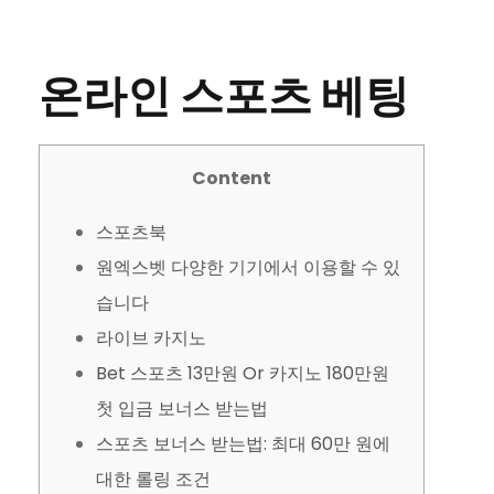
온라인 스포츠 베팅
Content
스포츠북
원엑스벳 다양한 기기에서 이용할 수 있
습니다
라이브 카지노
Bet 스포츠 13만원 Or 카지노 180만원
첫 입금 보너스 받는법
스포츠 보너스 받는법: 최대 60만 원에
대한 롤링 조건