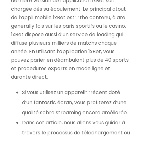
dernière version de l’application 1xBet soit
chargée dès sa écoulement. Le principal atout
de l’appli mobile 1xBet est” “the contenu, à are
generally fois sur les paris sportifs ou le casino.
1xBet dispose aussi d’un service de loading qui
diffuse plusieurs milliers de matchs chaque
année. En utilisant l’application 1xBet, vous
pouvez parier en déambulant plus de 40 sports
et procedures eSports en mode ligne et
durante direct.
Si vous utilisez un appareil” “récent doté
d’un fantastic écran, vous profiterez d’une
qualité sobre streaming encore améliorée.
Dans cet article, nous allons vous guider à
travers le processus de téléchargement ou