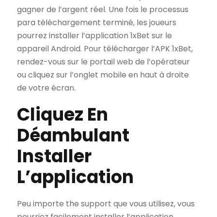
gagner de l’argent réel. Une fois le processus
para téléchargement terminé, les joueurs
pourrez installer l’application 1xBet sur le
appareil Android. Pour télécharger l’APK 1xBet,
rendez-vous sur le portail web de l’opérateur
ou cliquez sur l’onglet mobile en haut à droite
de votre écran.
Cliquez En
Déambulant
Installer
L’application
Peu importe the support que vous utilisez, vous
pourriez facilement installer l’application