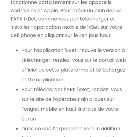
fonctionne parfaitement sur les appareils
Android os et Apple. Pour créer un plan depuis
l’APK 1xBet, commencez par télécharger et
installer l’application mobile de 1xBet sur votre
cell phone en cliquant sur le lien plus haut.
Pour l’application 1xBet” “nouvelle version à
télécharger, rendez-vous sur le portail web
officiel de cette plateforme et téléchargez
cette application.
Pour télécharger l’APK 1xBet, rendez-vous
sur le site de l’opérateur ain cliquez sur
l’onglet mobile en haut à droite de votre
écran.
Dans ce cas, l’expérience sera in addition