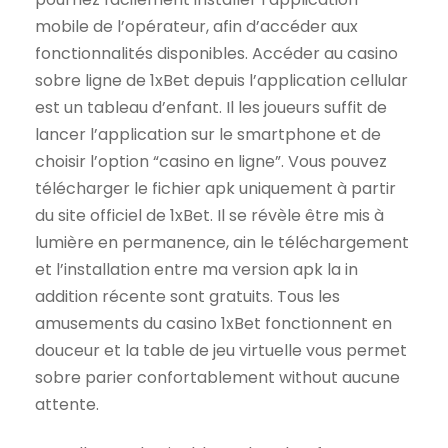
mobile de l’opérateur, afin d’accéder aux
fonctionnalités disponibles. Accéder au casino
sobre ligne de 1xBet depuis l’application cellular
est un tableau d’enfant. Il les joueurs suffit de
lancer l’application sur le smartphone et de
choisir l’option “casino en ligne”. Vous pouvez
télécharger le fichier apk uniquement à partir
du site officiel de 1xBet. Il se révèle être mis à
lumière en permanence, ain le téléchargement
et l’installation entre ma version apk la in
addition récente sont gratuits. Tous les
amusements du casino 1xBet fonctionnent en
douceur et la table de jeu virtuelle vous permet
sobre parier confortablement without aucune
attente.