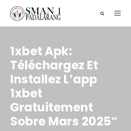
1xbet Apk:
Téléchargez Et
Installez L’app
1xbet
Gratuitement
Sobre Mars 2025″