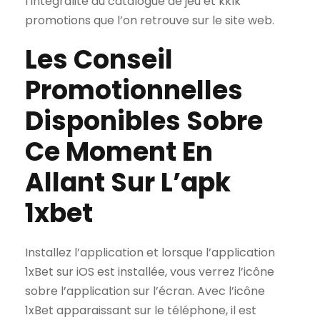
l’intégralité du catalogue de jeu et kklk
promotions que l’on retrouve sur le site web.
Les Conseil
Promotionnelles
Disponibles Sobre
Ce Moment En
Allant Sur L’apk
1xbet
Installez l’application et lorsque l’application
1xBet sur iOS est installée, vous verrez l’icône
sobre l’application sur l’écran. Avec l’icône
1xBet apparaissant sur le téléphone, il est