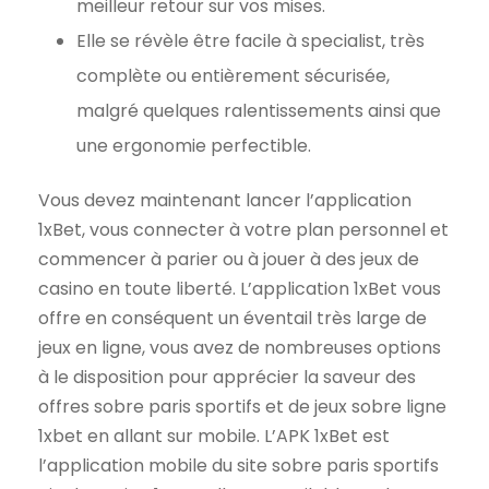
meilleur retour sur vos mises.
Elle se révèle être facile à specialist, très
complète ou entièrement sécurisée,
malgré quelques ralentissements ainsi que
une ergonomie perfectible.
Vous devez maintenant lancer l’application
1xBet, vous connecter à votre plan personnel et
commencer à parier ou à jouer à des jeux de
casino en toute liberté. L’application 1xBet vous
offre en conséquent un éventail très large de
jeux en ligne, vous avez de nombreuses options
à le disposition pour apprécier la saveur des
offres sobre paris sportifs et de jeux sobre ligne
1xbet en allant sur mobile. L’APK 1xBet est
l’application mobile du site sobre paris sportifs