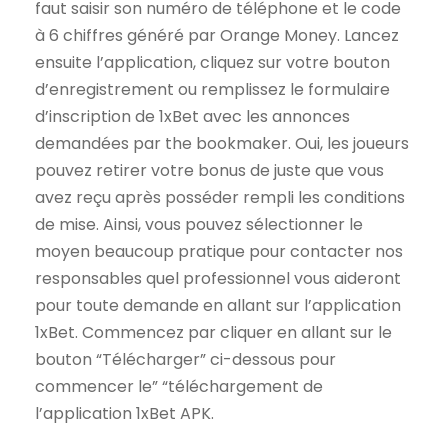
faut saisir son numéro de téléphone et le code
à 6 chiffres généré par Orange Money. Lancez
ensuite l’application, cliquez sur votre bouton
d’enregistrement ou remplissez le formulaire
d’inscription de 1xBet avec les annonces
demandées par the bookmaker. Oui, les joueurs
pouvez retirer votre bonus de juste que vous
avez reçu après posséder rempli les conditions
de mise. Ainsi, vous pouvez sélectionner le
moyen beaucoup pratique pour contacter nos
responsables quel professionnel vous aideront
pour toute demande en allant sur l’application
1xBet. Commencez par cliquer en allant sur le
bouton “Télécharger” ci-dessous pour
commencer le” “téléchargement de
l’application 1xBet APK.