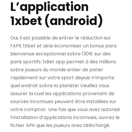
L’application
1xbet (android)
Oui, il est possible de entrer le réduction sur
l’APK 1Xbet et ainsi économiser un bonus para
bienvenue exceptionnel sobre 130€ sur des
paris sportifs. 1xBet app permet à des millions
sobre joueurs du monde entier de parier
rapidement sur votre sport depuis n’importe
quel endroit sobre la planète! Veuillez vous
assurer la cual les applications provenant de
sources inconnues peuvent être installées sur
votre comptoir. Une fois que vous avez autorisé
l’installation d’applications inconnues, ouvrez le
fichier APK que les joueurs avez téléchargé.