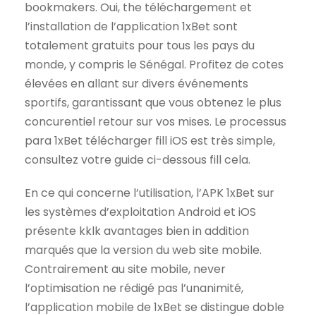
bookmakers. Oui, the téléchargement et
l’installation de l’application 1xBet sont
totalement gratuits pour tous les pays du
monde, y compris le Sénégal. Profitez de cotes
élevées en allant sur divers événements
sportifs, garantissant que vous obtenez le plus
concurentiel retour sur vos mises. Le processus
para 1xBet télécharger fill iOS est très simple,
consultez votre guide ci-dessous fill cela.
En ce qui concerne l’utilisation, l’APK 1xBet sur
les systèmes d’exploitation Android et iOS
présente kklk avantages bien in addition
marqués que la version du web site mobile.
Contrairement au site mobile, never
l’optimisation ne rédigé pas l’unanimité,
l’application mobile de 1xBet se distingue doble