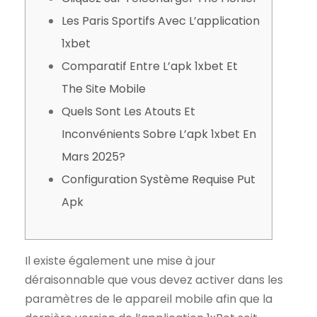
Les Paris Sportifs Avec L’application
1xbet
Comparatif Entre L’apk 1xbet Et
The Site Mobile
Quels Sont Les Atouts Et
Inconvénients Sobre L’apk 1xbet En
Mars 2025?
Configuration Système Requise Put
Apk
Il existe également une mise à jour
déraisonnable que vous devez activer dans les
paramètres de le appareil mobile afin que la