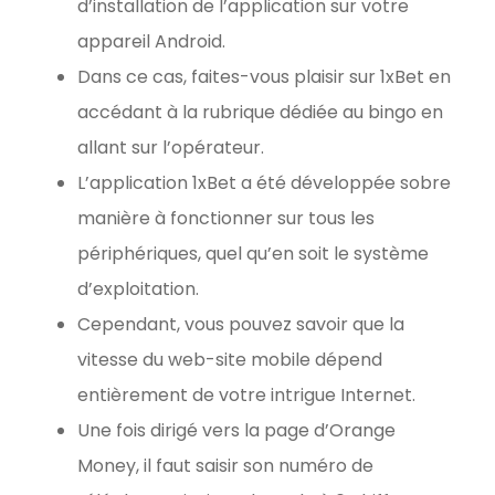
d’installation de l’application sur votre
appareil Android.
Dans ce cas, faites-vous plaisir sur 1xBet en
accédant à la rubrique dédiée au bingo en
allant sur l’opérateur.
L’application 1xBet a été développée sobre
manière à fonctionner sur tous les
périphériques, quel qu’en soit le système
d’exploitation.
Cependant, vous pouvez savoir que la
vitesse du web-site mobile dépend
entièrement de votre intrigue Internet.
Une fois dirigé vers la page d’Orange
Money, il faut saisir son numéro de