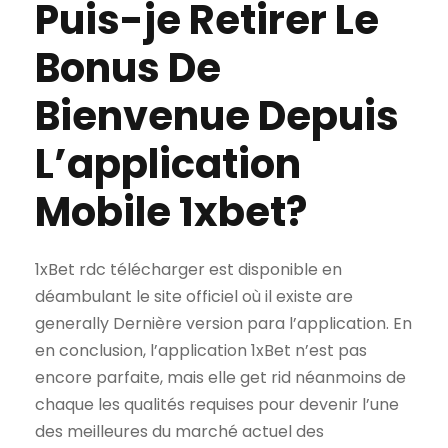
Puis-je Retirer Le
Bonus De
Bienvenue Depuis
L’application
Mobile 1xbet?
1xBet rdc télécharger est disponible en
déambulant le site officiel où il existe are
generally Dernière version para l’application. En
en conclusion, l’application 1xBet n’est pas
encore parfaite, mais elle get rid néanmoins de
chaque les qualités requises pour devenir l’une
des meilleures du marché actuel des