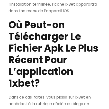
l’installation terminée, l’icône 1xBet apparaîtra
dans the menu de l’appareil iOS.
Où Peut-on
Télécharger Le
Fichier Apk Le Plus
Récent Pour
L’application
1xbet?
Dans ce cas, faites-vous plaisir sur 1xBet en
accédant à la rubrique dédiée au bingo en