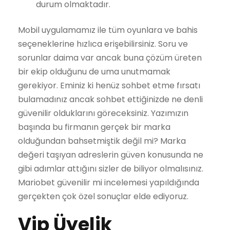
durum olmaktadır.
Mobil uygulamamız ile tüm oyunlara ve bahis
seçeneklerine hızlıca erişebilirsiniz. Soru ve
sorunlar daima var ancak buna çözüm üreten
bir ekip olduğunu de uma unutmamak
gerekiyor. Eminiz ki henüz sohbet etme fırsatı
bulamadınız ancak sohbet ettiğinizde ne denli
güvenilir olduklarını göreceksiniz. Yazımızın
başında bu firmanın gerçek bir marka
olduğundan bahsetmiştik değil mi? Marka
değeri taşıyan adreslerin güven konusunda ne
gibi adımlar attığını sizler de biliyor olmalısınız.
Mariobet güvenilir mi incelemesi yapıldığında
gerçekten çok özel sonuçlar elde ediyoruz.
Vip Üyelik