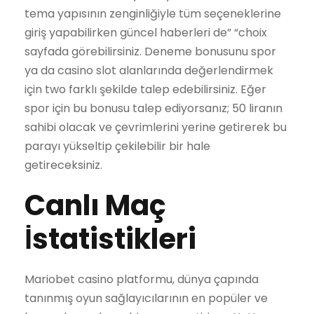
tema yapısının zenginliğiyle tüm seçeneklerine
giriş yapabilirken güncel haberleri de” “choix
sayfada görebilirsiniz. Deneme bonusunu spor
ya da casino slot alanlarında değerlendirmek
için two farklı şekilde talep edebilirsiniz. Eğer
spor için bu bonusu talep ediyorsanız; 50 liranın
sahibi olacak ve çevrimlerini yerine getirerek bu
parayı yükseltip çekilebilir bir hale
getireceksiniz.
Canlı Maç
İstatistikleri
Mariobet casino platformu, dünya çapında
tanınmış oyun sağlayıcılarının en popüler ve