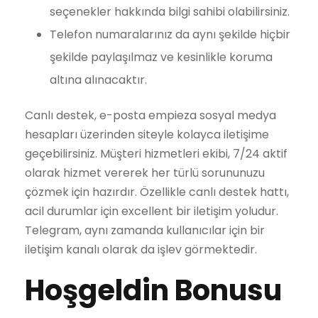
seçenekler hakkında bilgi sahibi olabilirsiniz.
Telefon numaralarınız da aynı şekilde hiçbir
şekilde paylaşılmaz ve kesinlikle koruma
altına alınacaktır.
Canlı destek, e-posta empieza sosyal medya
hesapları üzerinden siteyle kolayca iletişime
geçebilirsiniz. Müşteri hizmetleri ekibi, 7/24 aktif
olarak hizmet vererek her türlü sorununuzu
çözmek için hazırdır. Özellikle canlı destek hattı,
acil durumlar için excellent bir iletişim yoludur.
Telegram, aynı zamanda kullanıcılar için bir
iletişim kanalı olarak da işlev görmektedir.
Hoşgeldin Bonusu