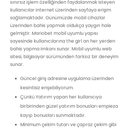
sınırsız işlem özelliğinden faydalanmak isteyen
kullanıcılar internet üzerinden sayfaya erişim
sağlamaktadır. Günümüzde mobil cihazlar
üzerinden bahis yapmak oldukça yaygın hale
gelmiştir. Mariobet mobil uyumlu yapısı
sayesinde kullanıcılarına the girl an her yerden
bahis yapma imkanı sunar. Mobil uyumlu web
sitesi, bilgisayar sürümünden farksız bir deneyim
sunar.
Güncel giriş adresine uygulama üzerinden
kesintisiz erişebiliyorum.
Çünkü Yatırım yapan her kullanıcıya
birbirinden güzel yatırım bonusları empieza
kayıp bonusları sunmaktadır.
Minimum çekim tutarı ve çapraz çekim gibi