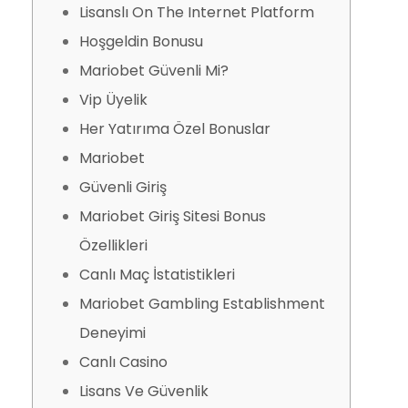
Lisanslı On The Internet Platform
Hoşgeldin Bonusu
Mariobet Güvenli Mi?
Vip Üyelik
Her Yatırıma Özel Bonuslar
Mariobet
Güvenli Giriş
Mariobet Giriş Sitesi Bonus
Özellikleri
Canlı Maç İstatistikleri
Mariobet Gambling Establishment
Deneyimi
Canlı Casino
Lisans Ve Güvenlik