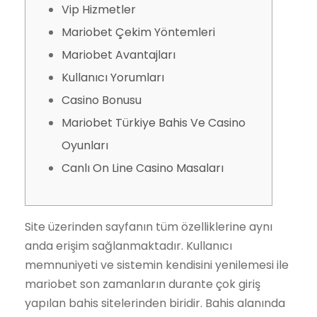
Vip Hizmetler
Mariobet Çekim Yöntemleri
Mariobet Avantajları
Kullanıcı Yorumları
Casino Bonusu
Mariobet Türkiye Bahis Ve Casino
Oyunları
Canlı On Line Casino Masaları
Site üzerinden sayfanın tüm özelliklerine aynı
anda erişim sağlanmaktadır. Kullanıcı
memnuniyeti ve sistemin kendisini yenilemesi ile
mariobet son zamanların durante çok giriş
yapılan bahis sitelerinden biridir. Bahis alanında