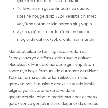
çıkarılan mariobet TV ücretsizdir.
Türkiye’nin en güvenilir bahis ve casino
sitesine hoş geldiniz. 7/24 kesintisiz hizmet
ve yüksek oranlar için hemen giriş yapın.
Ayrıca, diğer sitelerden farkı en banko
maçlarda dahi yüksek oranlar sunmasıdır.
Mariobet ailesi ile tanıştığınızda neden bu
firmayı tavsiye ettiğimizi daha uygun anlıyor
olacaksınız. Mariobet adresine giriş yaptıktan
sonra üye kayıt formunu doldurmanız gerekiyor.
Tabi bu formu doldururken dikkat etmeniz
gereken bazı hususlar olacaktır. Mesela kimlik
bilginizi yanlış veremezsiniz ya da es
geçemezsiniz. Robot olmadığınızı ispat etmeniz
gerekiyor ve gerçek insan olduğunuz de uma bu