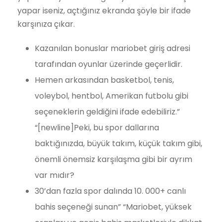
yapar iseniz, açtığınız ekranda şöyle bir ifade
karşınıza çıkar.
Kazanılan bonuslar mariobet giriş adresi
tarafından oyunlar üzerinde geçerlidir.
Hemen arkasından basketbol, tenis,
voleybol, hentbol, Amerikan futbolu gibi
seçeneklerin geldiğini ifade edebiliriz.”
“[newline]Peki, bu spor dallarına
baktığınızda, büyük takım, küçük takım gibi,
önemli önemsiz karşılaşma gibi bir ayrım
var mıdır?
30’dan fazla spor dalında 10. 000+ canlı
bahis seçeneği sunan” “Mariobet, yüksek