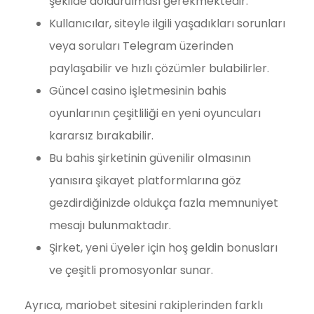
şekilde doldurulması gerekmektedir.
Kullanıcılar, siteyle ilgili yaşadıkları sorunları
veya soruları Telegram üzerinden
paylaşabilir ve hızlı çözümler bulabilirler.
Güncel casino işletmesinin bahis
oyunlarının çeşitliliği en yeni oyuncuları
kararsız bırakabilir.
Bu bahis şirketinin güvenilir olmasının
yanısıra şikayet platformlarına göz
gezdirdiğinizde oldukça fazla memnuniyet
mesajı bulunmaktadır.
Şirket, yeni üyeler için hoş geldin bonusları
ve çeşitli promosyonlar sunar.
Ayrıca, mariobet sitesini rakiplerinden farklı