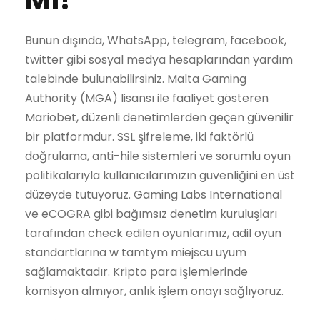
Bunun dışında, WhatsApp, telegram, facebook,
twitter gibi sosyal medya hesaplarından yardım
talebinde bulunabilirsiniz. Malta Gaming
Authority (MGA) lisansı ile faaliyet gösteren
Mariobet, düzenli denetimlerden geçen güvenilir
bir platformdur. SSL şifreleme, iki faktörlü
doğrulama, anti-hile sistemleri ve sorumlu oyun
politikalarıyla kullanıcılarımızın güvenliğini en üst
düzeyde tutuyoruz. Gaming Labs International
ve eCOGRA gibi bağımsız denetim kuruluşları
tarafından check edilen oyunlarımız, adil oyun
standartlarına w tamtym miejscu uyum
sağlamaktadır. Kripto para işlemlerinde
komisyon almıyor, anlık işlem onayı sağlıyoruz.