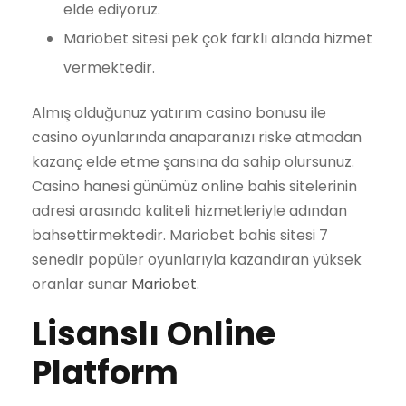
elde ediyoruz.
Mariobet sitesi pek çok farklı alanda hizmet
vermektedir.
Almış olduğunuz yatırım casino bonusu ile
casino oyunlarında anaparanızı riske atmadan
kazanç elde etme şansına da sahip olursunuz.
Casino hanesi günümüz online bahis sitelerinin
adresi arasında kaliteli hizmetleriyle adından
bahsettirmektedir. Mariobet bahis sitesi 7
senedir popüler oyunlarıyla kazandıran yüksek
oranlar sunar
Mariobet
.
Lisanslı Online
Platform