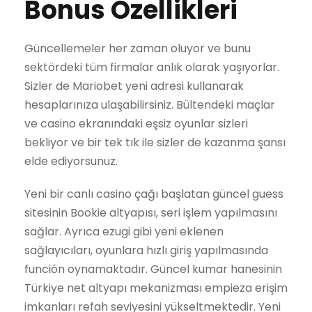
Bonus Özellikleri
Güncellemeler her zaman oluyor ve bunu
sektördeki tüm firmalar anlık olarak yaşıyorlar.
Sizler de Mariobet yeni adresi kullanarak
hesaplarınıza ulaşabilirsiniz. Bültendeki maçlar
ve casino ekranındaki eşsiz oyunlar sizleri
bekliyor ve bir tek tık ile sizler de kazanma şansı
elde ediyorsunuz.
Yeni bir canlı casino çağı başlatan güncel guess
sitesinin Bookie altyapısı, seri işlem yapılmasını
sağlar. Ayrıca ezugi gibi yeni eklenen
sağlayıcıları, oyunlara hızlı giriş yapılmasında
función oynamaktadır. Güncel kumar hanesinin
Türkiye net altyapı mekanizması empieza erişim
imkanları refah seviyesini yükseltmektedir. Yeni