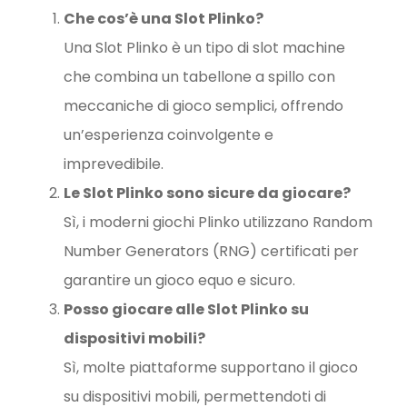
Che cos’è una Slot Plinko?
Una Slot Plinko è un tipo di slot machine
che combina un tabellone a spillo con
meccaniche di gioco semplici, offrendo
un’esperienza coinvolgente e
imprevedibile.
Le Slot Plinko sono sicure da giocare?
Sì, i moderni giochi Plinko utilizzano Random
Number Generators (RNG) certificati per
garantire un gioco equo e sicuro.
Posso giocare alle Slot Plinko su
dispositivi mobili?
Sì, molte piattaforme supportano il gioco
su dispositivi mobili, permettendoti di