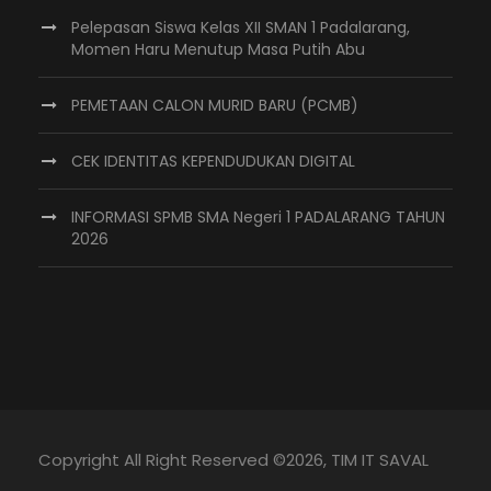
Pelepasan Siswa Kelas XII SMAN 1 Padalarang,
Momen Haru Menutup Masa Putih Abu
PEMETAAN CALON MURID BARU (PCMB)
CEK IDENTITAS KEPENDUDUKAN DIGITAL
INFORMASI SPMB SMA Negeri 1 PADALARANG TAHUN
2026
Copyright All Right Reserved ©
2026, TIM IT SAVAL