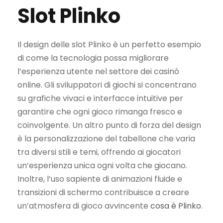
Slot Plinko
Il design delle slot Plinko è un perfetto esempio
di come la tecnologia possa migliorare
l’esperienza utente nel settore dei casinò
online. Gli sviluppatori di giochi si concentrano
su grafiche vivaci e interfacce intuitive per
garantire che ogni gioco rimanga fresco e
coinvolgente. Un altro punto di forza del design
è la personalizzazione del tabellone che varia
tra diversi stili e temi, offrendo ai giocatori
un’esperienza unica ogni volta che giocano.
Inoltre, l’uso sapiente di animazioni fluide e
transizioni di schermo contribuisce a creare
un’atmosfera di gioco avvincente
cosa è Plinko
.