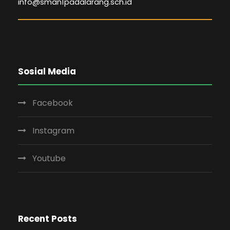
info@sman1padalarang.sch.id
Sosial Media
Facebook
Instagram
Youtube
Recent Posts