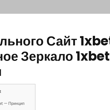
ьного Сайт 1xbe
ое Зеркало 1xbet
я
t
bet — Принцип