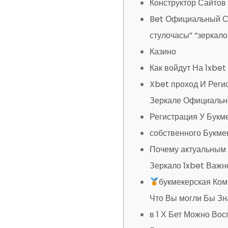
Конструктор Сайтов
Bet Официальный Са
стулочасы” “зеркало
Казино
Как войдут На 1xbet
Xbet проход И Реги
Зеркале Официальн
Регистрация У Букм
собственного Букме
Почему актуальным
Зеркало 1xbet Важн
букмекерская Ком
Что Вы могли Бы Зн
в 1 Х Бет Можно Вос