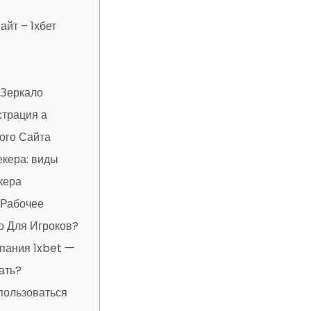
йт – 1хбет
 Зеркало
страция а
ого Сайта
екера: виды
кера
 Рабочее
о Для Игроков?
пания 1xbet —
ать?
пользоваться