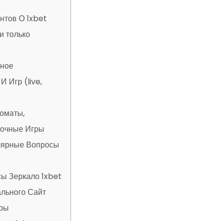
нтов О 1xbet
и только
ьное
 Игр (live,
оматы,
точные Игры
улярные Вопросы
сы Зеркало 1xbet
льного Сайт
оры