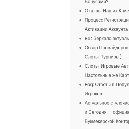
Бонусами?
Отзывы Наших Клие
Процесс Регистраци
Активации Аккаунта
Bet Зеркало актуал
Обзор Провайдеров И
Слоты, Турниры)
Слоты, Игровые Авт
Настольные же Кар
Faq: Ответы в Поп
Игроков
Актуальное стулоча
и Сегодня — официа
Букмекерской Конт