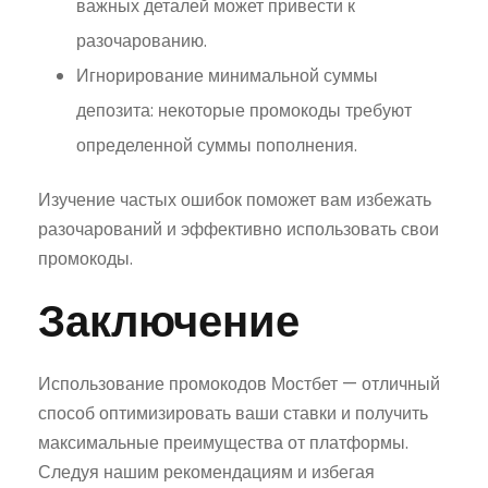
важных деталей может привести к
разочарованию.
Игнорирование минимальной суммы
депозита: некоторые промокоды требуют
определенной суммы пополнения.
Изучение частых ошибок поможет вам избежать
разочарований и эффективно использовать свои
промокоды.
Заключение
Использование промокодов Мостбет — отличный
способ оптимизировать ваши ставки и получить
максимальные преимущества от платформы.
Следуя нашим рекомендациям и избегая