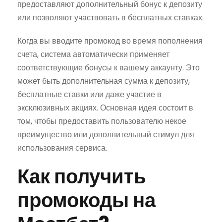
предоставляют дополнительный бонус к депозиту
или позволяют участвовать в бесплатных ставках.
Когда вы вводите промокод во время пополнения
счета, система автоматически применяет
соответствующие бонусы к вашему аккаунту. Это
может быть дополнительная сумма к депозиту,
бесплатные ставки или даже участие в
эксклюзивных акциях. Основная идея состоит в
том, чтобы предоставить пользователю некое
преимущество или дополнительный стимул для
использования сервиса.
Как получить
промокоды на