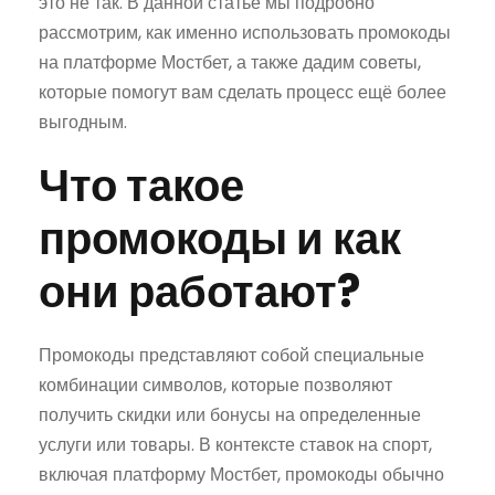
это не так. В данной статье мы подробно
рассмотрим, как именно использовать промокоды
на платформе Мостбет, а также дадим советы,
которые помогут вам сделать процесс ещё более
выгодным.
Что такое
промокоды и как
они работают?
Промокоды представляют собой специальные
комбинации символов, которые позволяют
получить скидки или бонусы на определенные
услуги или товары. В контексте ставок на спорт,
включая платформу Мостбет, промокоды обычно