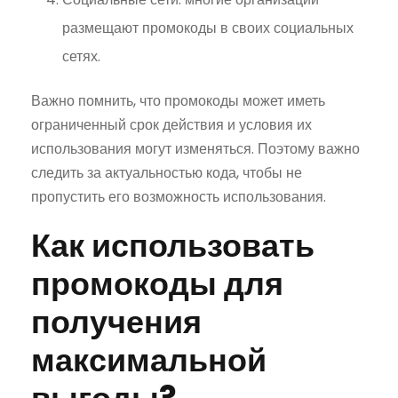
размещают промокоды в своих социальных
сетях.
Важно помнить, что промокоды может иметь
ограниченный срок действия и условия их
использования могут изменяться. Поэтому важно
следить за актуальностью кода, чтобы не
пропустить его возможность использования.
Как использовать
промокоды для
получения
максимальной