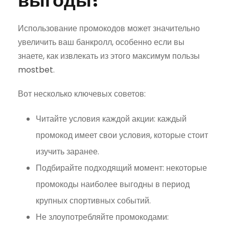
выгоды?
Использование промокодов может значительно
увеличить ваш банкролл, особенно если вы
знаете, как извлекать из этого максимум пользы
mostbet
.
Вот несколько ключевых советов:
Читайте условия каждой акции: каждый
промокод имеет свои условия, которые стоит
изучить заранее.
Подбирайте подходящий момент: некоторые
промокоды наиболее выгодны в период
крупных спортивных событий.
Не злоупотребляйте промокодами: