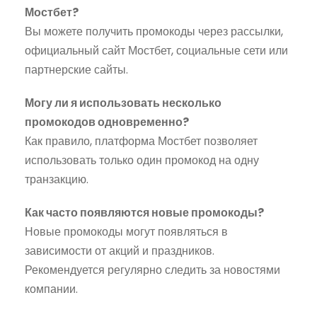
Мостбет?
Вы можете получить промокоды через рассылки,
официальный сайт Мостбет, социальные сети или
партнерские сайты.
Могу ли я использовать несколько
промокодов одновременно?
Как правило, платформа Мостбет позволяет
использовать только один промокод на одну
транзакцию.
Как часто появляются новые промокоды?
Новые промокоды могут появляться в
зависимости от акций и праздников.
Рекомендуется регулярно следить за новостями
компании.