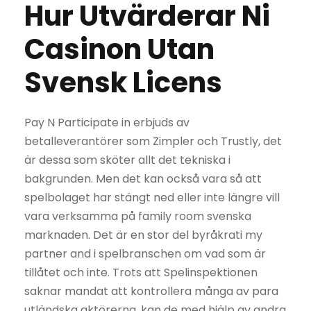
Hur Utvärderar Ni
Casinon Utan
Svensk Licens
Pay N Participate in erbjuds av
betalleverantörer som Zimpler och Trustly, det
är dessa som sköter allt det tekniska i
bakgrunden. Men det kan också vara så att
spelbolaget har stängt ned eller inte längre vill
vara verksamma på family room svenska
marknaden. Det är en stor del byråkrati my
partner and i spelbranschen om vad som är
tillåtet och inte. Trots att Spelinspektionen
saknar mandat att kontrollera många av para
utländska aktörerna, kan de med hjälp av andra