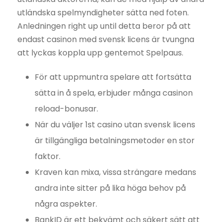
utländska spelmyndigheter sätta ned foten.
Anledningen right up until detta beror på att
endast casinon med svensk licens är tvungna
att lyckas koppla upp gentemot Spelpaus.
För att uppmuntra spelare att fortsätta
sätta in å spela, erbjuder många casinon
reload-bonusar.
När du väljer 1st casino utan svensk licens
är tillgängliga betalningsmetoder en stor
faktor.
Kraven kan mixa, vissa strängare medans
andra inte sitter på lika höga behov på
några aspekter.
BankID är ett bekvämt och säkert sätt att