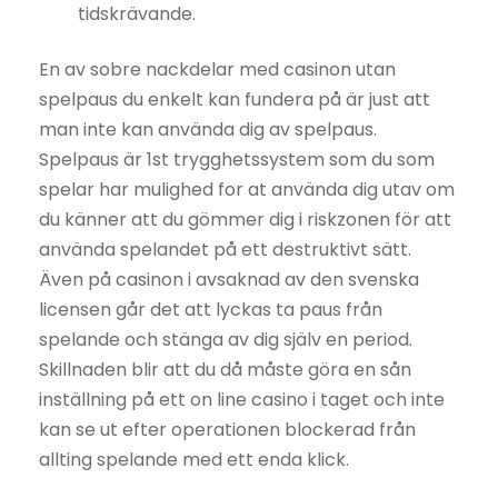
tidskrävande.
En av sobre nackdelar med casinon utan
spelpaus du enkelt kan fundera på är just att
man inte kan använda dig av spelpaus.
Spelpaus är 1st trygghetssystem som du som
spelar har mulighed for at använda dig utav om
du känner att du gömmer dig i riskzonen för att
använda spelandet på ett destruktivt sätt.
Även på casinon i avsaknad av den svenska
licensen går det att lyckas ta paus från
spelande och stänga av dig själv en period.
Skillnaden blir att du då måste göra en sån
inställning på ett on line casino i taget och inte
kan se ut efter operationen blockerad från
allting spelande med ett enda klick.