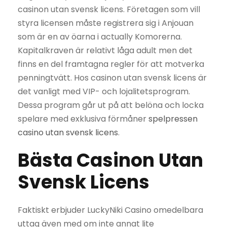
casinon utan svensk licens. Företagen som vill
styra licensen måste registrera sig i Anjouan
som är en av öarna i actually Komorerna.
Kapitalkraven är relativt låga adult men det
finns en del framtagna regler för att motverka
penningtvätt. Hos casinon utan svensk licens är
det vanligt med VIP- och lojalitetsprogram.
Dessa program går ut på att belöna och locka
spelare med exklusiva förmåner
spelpressen
casino utan svensk licens
.
Bästa Casinon Utan
Svensk Licens
Faktiskt erbjuder LuckyNiki Casino omedelbara
uttag även med om inte annat lite