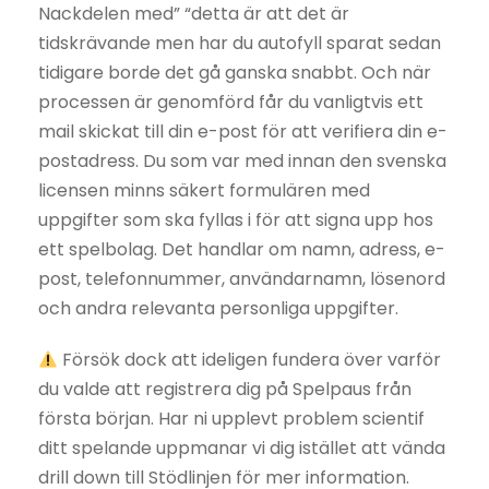
Nackdelen med” “detta är att det är
tidskrävande men har du autofyll sparat sedan
tidigare borde det gå ganska snabbt. Och när
processen är genomförd får du vanligtvis ett
mail skickat till din e-post för att verifiera din e-
postadress. Du som var med innan den svenska
licensen minns säkert formulären med
uppgifter som ska fyllas i för att signa upp hos
ett spelbolag. Det handlar om namn, adress, e-
post, telefonnummer, användarnamn, lösenord
och andra relevanta personliga uppgifter.
Försök dock att ideligen fundera över varför
du valde att registrera dig på Spelpaus från
första början. Har ni upplevt problem scientif
ditt spelande uppmanar vi dig istället att vända
drill down till Stödlinjen för mer information.