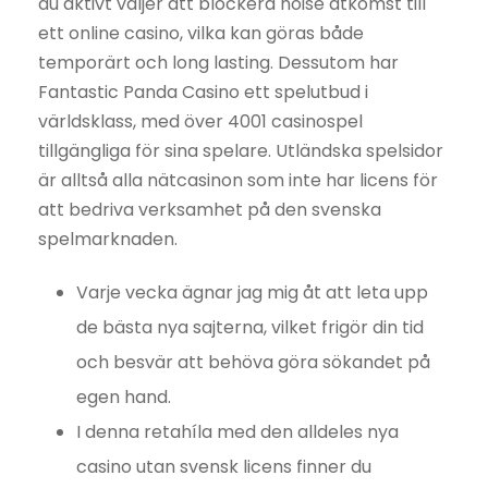
du aktivt väljer att blockera noise åtkomst till
ett online casino, vilka kan göras både
temporärt och long lasting. Dessutom har
Fantastic Panda Casino ett spelutbud i
världsklass, med över 4001 casinospel
tillgängliga för sina spelare. Utländska spelsidor
är alltså alla nätcasinon som inte har licens för
att bedriva verksamhet på den svenska
spelmarknaden.
Varje vecka ägnar jag mig åt att leta upp
de bästa nya sajterna, vilket frigör din tid
och besvär att behöva göra sökandet på
egen hand.
I denna retahíla med den alldeles nya
casino utan svensk licens finner du