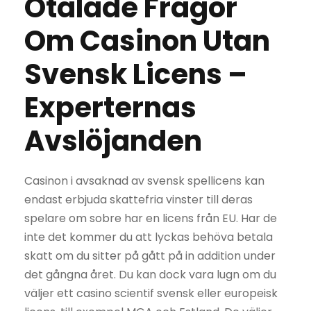
Otalade Frågor
Om Casinon Utan
Svensk Licens –
Experternas
Avslöjanden
Casinon i avsaknad av svensk spellicens kan
endast erbjuda skattefria vinster till deras
spelare om sobre har en licens från EU. Har de
inte det kommer du att lyckas behöva betala
skatt om du sitter på gått på in addition under
det gångna året. Du kan dock vara lugn om du
väljer ett casino scientif svensk eller europeisk