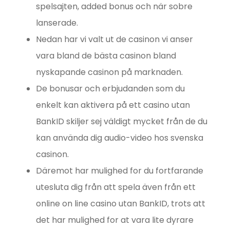
spelsajten, added bonus och när sobre
lanserade.
Nedan har vi valt ut de casinon vi anser
vara bland de bästa casinon bland
nyskapande casinon på marknaden.
De bonusar och erbjudanden som du
enkelt kan aktivera på ett casino utan
BankID skiljer sej väldigt mycket från de du
kan använda dig audio-video hos svenska
casinon.
Däremot har mulighed for du fortfarande
utesluta dig från att spela även från ett
online on line casino utan BankID, trots att
det har mulighed for at vara lite dyrare