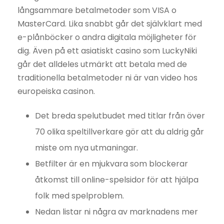
långsammare betalmetoder som VISA o
MasterCard. Lika snabbt går det självklart med
e-plånböcker o andra digitala möjligheter för
dig. Även på ett asiatiskt casino som LuckyNiki
går det alldeles utmärkt att betala med de
traditionella betalmetoder ni är van video hos
europeiska casinon.
Det breda spelutbudet med titlar från över
70 olika speltillverkare gör att du aldrig går
miste om nya utmaningar.
Betfilter är en mjukvara som blockerar
åtkomst till online-spelsidor för att hjälpa
folk med spelproblem.
Nedan listar ni några av marknadens mer