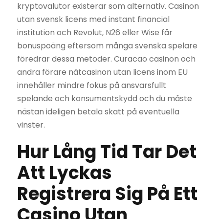
kryptovalutor existerar som alternativ. Casinon
utan svensk licens med instant financial
institution och Revolut, N26 eller Wise får
bonuspoäng eftersom många svenska spelare
föredrar dessa metoder. Curacao casinon och
andra förare nätcasinon utan licens inom EU
innehåller mindre fokus på ansvarsfullt
spelande och konsumentskydd och du måste
nästan ideligen betala skatt på eventuella
vinster.
Hur Lång Tid Tar Det
Att Lyckas
Registrera Sig På Ett
Casino Utan