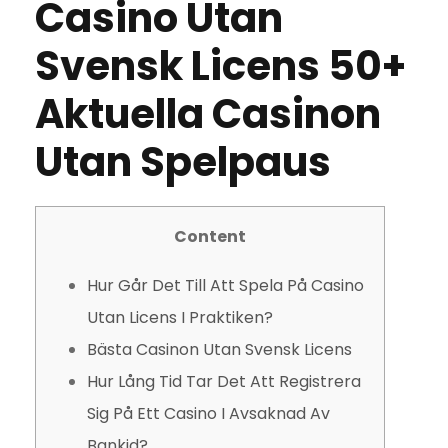
Casino Utan
Svensk Licens 50+
Aktuella Casinon
Utan Spelpaus ️
Content
Hur Går Det Till Att Spela På Casino
Utan Licens I Praktiken?
Bästa Casinon Utan Svensk Licens
Hur Lång Tid Tar Det Att Registrera
Sig På Ett Casino I Avsaknad Av
Bankid?