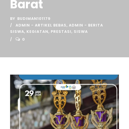
Barat
BY
BUDIMAN101179
ADMIN - ARTIKEL BEBAS
,
ADMIN - BERITA
SISWA
,
KEGIATAN
,
PRESTASI
,
SISWA
0