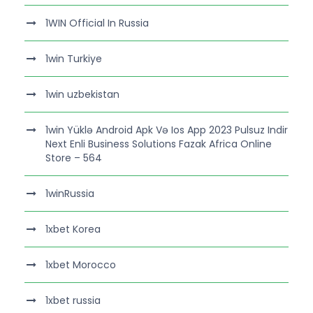
1WIN Official In Russia
1win Turkiye
1win uzbekistan
1win Yüklə Android Apk Və Ios App 2023 Pulsuz Indir
Next Enli Business Solutions Fazak Africa Online
Store – 564
1winRussia
1xbet Korea
1xbet Morocco
1xbet russia