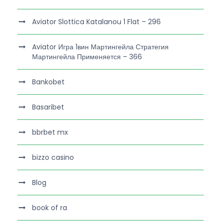
Aviator Slottica Katalanou 1 Flat – 296
Aviator Игра 1вин Мартингейла Стратегия
Мартингейла Применяется – 366
Bankobet
Basaribet
bbrbet mx
bizzo casino
Blog
book of ra