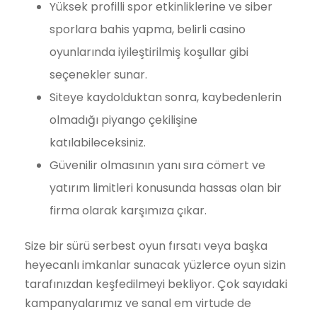
Yüksek profilli spor etkinliklerine ve siber
sporlara bahis yapma, belirli casino
oyunlarında iyileştirilmiş koşullar gibi
seçenekler sunar.
Siteye kaydolduktan sonra, kaybedenlerin
olmadığı piyango çekilişine
katılabileceksiniz.
Güvenilir olmasının yanı sıra cömert ve
yatırım limitleri konusunda hassas olan bir
firma olarak karşımıza çıkar.
Size bir sürü serbest oyun fırsatı veya başka
heyecanlı imkanlar sunacak yüzlerce oyun sizin
tarafınızdan keşfedilmeyi bekliyor. Çok sayıdaki
kampanyalarımız ve sanal em virtude de