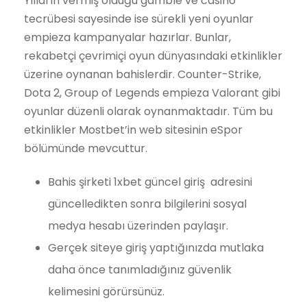
Yılların vermiş olduğu gamble ve casino
tecrübesi sayesinde ise sürekli yeni oyunlar
empieza kampanyalar hazırlar. Bunlar,
rekabetçi çevrimiçi oyun dünyasındaki etkinlikler
üzerine oynanan bahislerdir. Counter-Strike,
Dota 2, Group of Legends empieza Valorant gibi
oyunlar düzenli olarak oynanmaktadır. Tüm bu
etkinlikler Mostbet’in web sitesinin eSpor
bölümünde mevcuttur.
Bahis şirketi 1xbet güncel giriş adresini
güncelledikten sonra bilgilerini sosyal
medya hesabı üzerinden paylaşır.
Gerçek siteye giriş yaptığınızda mutlaka
daha önce tanımladığınız güvenlik
kelimesini görürsünüz.