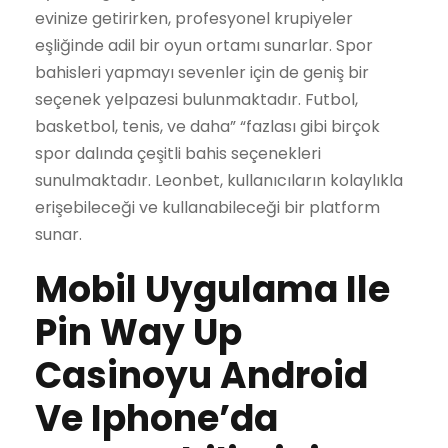
evinize getirirken, profesyonel krupiyeler
eşliğinde adil bir oyun ortamı sunarlar. Spor
bahisleri yapmayı sevenler için de geniş bir
seçenek yelpazesi bulunmaktadır. Futbol,
basketbol, tenis, ve daha” “fazlası gibi birçok
spor dalında çeşitli bahis seçenekleri
sunulmaktadır. Leonbet, kullanıcıların kolaylıkla
erişebileceği ve kullanabileceği bir platform
sunar.
Mobil Uygulama Ile
Pin Way Up
Casinoyu Android
Ve Iphone’da