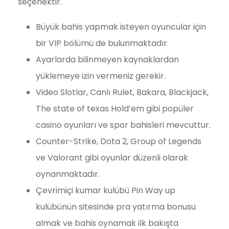
seçenektir.
Büyük bahis yapmak isteyen oyuncular için
bir VIP bölümü de bulunmaktadır.
Ayarlarda bilinmeyen kaynaklardan
yüklemeye izin vermeniz gerekir.
Video Slotlar, Canlı Rulet, Bakara, Blackjack,
The state of texas Hold’em gibi popüler
casino oyunları ve spor bahisleri mevcuttur.
Counter-Strike, Dota 2, Group of Legends
ve Valorant gibi oyunlar düzenli olarak
oynanmaktadır.
Çevrimiçi kumar kulübü Pin Way up
kulübünün sitesinde pra yatırma bonusu
almak ve bahis oynamak ilk bakışta