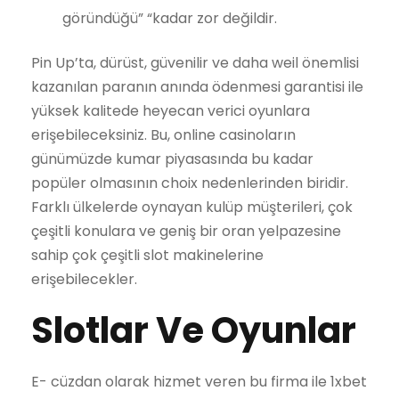
göründüğü” “kadar zor değildir.
Pin Up’ta, dürüst, güvenilir ve daha weil önemlisi
kazanılan paranın anında ödenmesi garantisi ile
yüksek kalitede heyecan verici oyunlara
erişebileceksiniz. Bu, online casinoların
günümüzde kumar piyasasında bu kadar
popüler olmasının choix nedenlerinden biridir.
Farklı ülkelerde oynayan kulüp müşterileri, çok
çeşitli konulara ve geniş bir oran yelpazesine
sahip çok çeşitli slot makinelerine
erişebilecekler.
Slotlar Ve Oyunlar
E- cüzdan olarak hizmet veren bu firma ile 1xbet