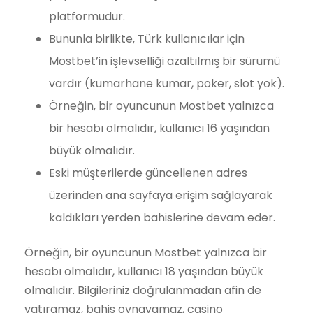
platformudur.
Bununla birlikte, Türk kullanıcılar için
Mostbet’in işlevselliği azaltılmış bir sürümü
vardır (kumarhane kumar, poker, slot yok).
Örneğin, bir oyuncunun Mostbet yalnızca
bir hesabı olmalıdır, kullanıcı 16 yaşından
büyük olmalıdır.
Eski müşterilerde güncellenen adres
üzerinden ana sayfaya erişim sağlayarak
kaldıkları yerden bahislerine devam eder.
Örneğin, bir oyuncunun Mostbet yalnızca bir
hesabı olmalıdır, kullanıcı 18 yaşından büyük
olmalıdır. Bilgileriniz doğrulanmadan afin de
yatıramaz, bahis oynayamaz, casino