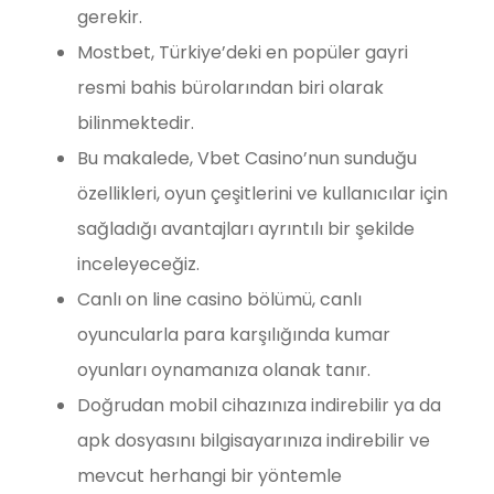
gerekir.
Mostbet, Türkiye’deki en popüler gayri
resmi bahis bürolarından biri olarak
bilinmektedir.
Bu makalede, Vbet Casino’nun sunduğu
özellikleri, oyun çeşitlerini ve kullanıcılar için
sağladığı avantajları ayrıntılı bir şekilde
inceleyeceğiz.
Canlı on line casino bölümü, canlı
oyuncularla para karşılığında kumar
oyunları oynamanıza olanak tanır.
Doğrudan mobil cihazınıza indirebilir ya da
apk dosyasını bilgisayarınıza indirebilir ve
mevcut herhangi bir yöntemle