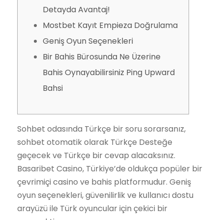
Detayda Avantaj!
Mostbet Kayıt Empieza Doğrulama
Geniş Oyun Seçenekleri
Bir Bahis Bürosunda Ne Üzerine
Bahis Oynayabilirsiniz Ping Upward
Bahsi
Sohbet odasında Türkçe bir soru sorarsanız,
sohbet otomatik olarak Türkçe Desteğe
geçecek ve Türkçe bir cevap alacaksınız.
Basaribet Casino, Türkiye’de oldukça popüler bir
çevrimiçi casino ve bahis platformudur. Geniş
oyun seçenekleri, güvenilirlik ve kullanıcı dostu
arayüzü ile Türk oyuncular için çekici bir