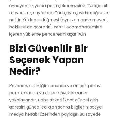
oynayamaz ya da para çekemezsiniz. Türkçe dili
mevcuttur, sayfaların Türkçeye çevirisi doğru ve
nettir. Yükleme düğmesi (aynı zamanda mevcut
bakiyeyi de gösterir), çeşitli ödeme sistemleri
içeren yükleme penceresini açar
1win
.
Bizi Güvenilir Bir
Seçenek Yapan
Nedir?
Kazanan, etkinliğin sonunda ya en çok parayı
para kazanan ya da en büyük kazancı
yakalayandır. Bahis şirketi 1xbet güncel giriş
adresini güncelledikten sonra bilgilerini sosyal
medya hesabı üzerinden paylaşır. Bu sayede