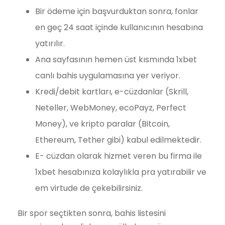
Bir ödeme için başvurduktan sonra, fonlar
en geç 24 saat içinde kullanıcının hesabına
yatırılır.
Ana sayfasının hemen üst kısmında 1xbet
canlı bahis uygulamasına yer veriyor.
Kredi/debit kartları, e-cüzdanlar (Skrill,
Neteller, WebMoney, ecoPayz, Perfect
Money), ve kripto paralar (Bitcoin,
Ethereum, Tether gibi) kabul edilmektedir.
E- cüzdan olarak hizmet veren bu firma ile
1xbet hesabınıza kolaylıkla pra yatırabilir ve
em virtude de çekebilirsiniz.
Bir spor seçtikten sonra, bahis listesini