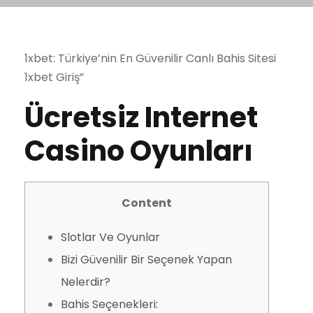
1xbet: Türkiye’nin En Güvenilir Canlı Bahis Sitesi
1xbet Giriş”
Ücretsiz Internet
Casino Oyunları
Content
Slotlar Ve Oyunlar
Bizi Güvenilir Bir Seçenek Yapan
Nelerdir?
Bahis Seçenekleri: