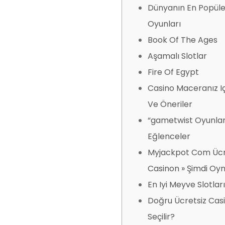
Dünyanın En Popüle
Oyunları
Book Of The Ages
Aşamalı Slotlar
Fire Of Egypt
Casino Maceranız Içi
Ve Öneriler
“gametwist Oyunları
Eğlenceler
Myjackpot Com Ücre
Casinon » Şimdi Oyn
En Iyi Meyve Slotları
Doğru Ücretsiz Casin
Seçilir?