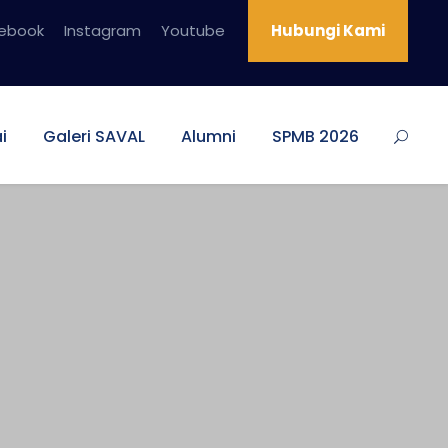
ebook
Instagram
Youtube
Hubungi Kami
i
Galeri SAVAL
Alumni
SPMB 2026