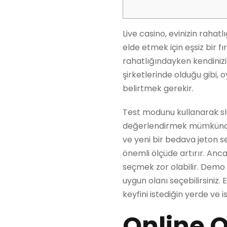
Live casino, evinizin rah
elde etmek için eşsiz bir fı
rahatlığındayken kendinizi
şirketlerinde olduğu gibi,
belirtmek gerekir.
Test modunu kullanarak slo
değerlendirmek mümkündür.
ve yeni bir bedava jeton se
önemli ölçüde artırır. Anca
seçmek zor olabilir. Demo s
uygun olanı seçebilirsiniz.
keyfini istediğin yerde ve
Online 