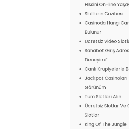
Hissini On-line Yaşa
Slotların Cazibesi:
Casinoda Hangi Can
Bulunur
Ücretsiz Video Slotl
Sahabet Giriş Adresi 
Deneyimi”
Canlı Krupiyelerle 
Jackpot Casinoları
Görünüm
Tüm Slotları Alın
Ücretsiz Slotlar Ve
Slotlar
King Of The Jungle