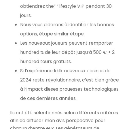
obtiendrez the” “lifestyle VIP pendant 30
jours.
Nous vous aiderons à identifier les bonnes
options, étape similar étape.
Les nouveaux joueurs peuvent remporter
hundred % de leur dépôt jusqu’à 500 € + 2
hundred tours gratuits.
Si l’expérience kklk nouveaux casinos de
2024 reste révolutionnaire, c’est bien grâce
à l’impact dieses prouesses technologiques
de ces dernières années.
Ils ont été sélectionnés selon différents critères
afin de diffuser mon avis perspective pour
chacun d’entre eux. Les générateurs de