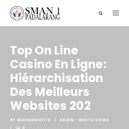
Top On Line
Casino En Ligne:
Hiérarchisation
Des Meilleurs
Websites 202
BY
BUDIMAN101179
ADMIN - BERITA SISWA
0