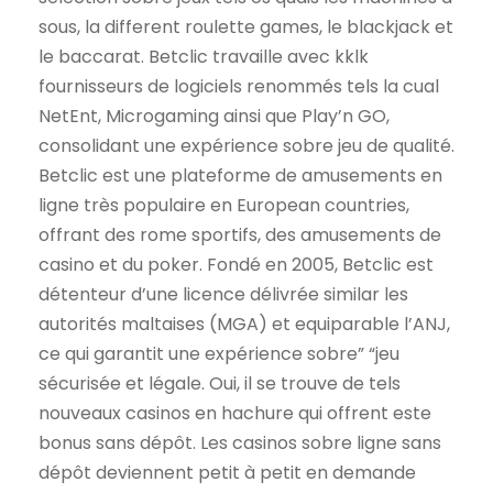
sous, la different roulette games, le blackjack et
le baccarat. Betclic travaille avec kklk
fournisseurs de logiciels renommés tels la cual
NetEnt, Microgaming ainsi que Play’n GO,
consolidant une expérience sobre jeu de qualité.
Betclic est une plateforme de amusements en
ligne très populaire en European countries,
offrant des rome sportifs, des amusements de
casino et du poker. Fondé en 2005, Betclic est
détenteur d’une licence délivrée similar les
autorités maltaises (MGA) et equiparable l’ANJ,
ce qui garantit une expérience sobre” “jeu
sécurisée et légale. Oui, il se trouve de tels
nouveaux casinos en hachure qui offrent este
bonus sans dépôt. Les casinos sobre ligne sans
dépôt deviennent petit à petit en demande