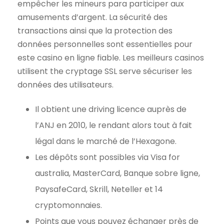
empêcher les mineurs para participer aux
amusements d’argent. La sécurité des
transactions ainsi que la protection des
données personnelles sont essentielles pour
este casino en ligne fiable. Les meilleurs casinos
utilisent the cryptage SSL serve sécuriser les
données des utilisateurs.
Il obtient une driving licence auprès de
l’ANJ en 2010, le rendant alors tout à fait
légal dans le marché de l’Hexagone.
Les dépôts sont possibles via Visa for
australia, MasterCard, Banque sobre ligne,
PaysafeCard, Skrill, Neteller et 14
cryptomonnaies.
Points que vous pouvez échanger près de