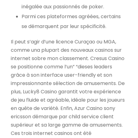
inégalée aux passionnés de poker.
Parmi ces plateformes agréées, certains
se démarquent par leur spécificité.
Il peut s’agir d’une licence Curaçao ou MGA,
comme una plupart des nouveaux casinos sur
internet sobre mon classement. Cresus Casino
se positionne comme l’un” “dieses leaders
grâce à son interface user-friendly et son
impressionnante sélection de amusements. De
plus, Lucky8 Casino garantit votre expérience
de jeu fluide et agréable, idéale pour les joueurs
en quête de variété. Enfin, Azur Casino sony
ericsson démarque par child service client
supérieur et sa large gamme de amusements.
Ces trois internet casinos ont été