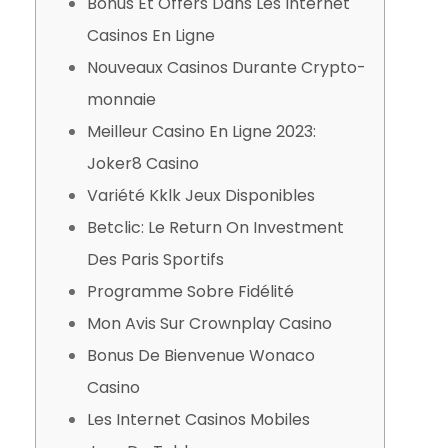
Bonus Et Offers Dans Les Internet
Casinos En Ligne
Nouveaux Casinos Durante Crypto-
monnaie
Meilleur Casino En Ligne 2023:
Joker8 Casino
Variété Kklk Jeux Disponibles
Betclic: Le Return On Investment
Des Paris Sportifs
Programme Sobre Fidélité
Mon Avis Sur Crownplay Casino
Bonus De Bienvenue Wonaco
Casino
Les Internet Casinos Mobiles