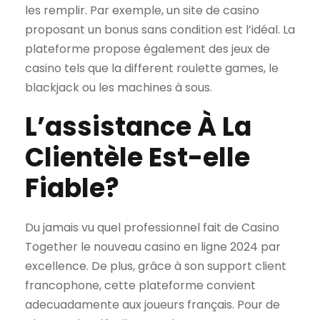
les remplir. Par exemple, un site de casino
proposant un bonus sans condition est l’idéal. La
plateforme propose également des jeux de
casino tels que la different roulette games, le
blackjack ou les machines à sous.
L’assistance À La
Clientèle Est-elle
Fiable?
Du jamais vu quel professionnel fait de Casino
Together le nouveau casino en ligne 2024 par
excellence. De plus, grâce à son support client
francophone, cette plateforme convient
adecuadamente aux joueurs français. Pour de