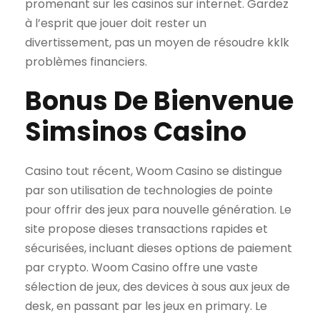
promenant sur les casinos sur internet. Gardez
à l’esprit que jouer doit rester un
divertissement, pas un moyen de résoudre kklk
problèmes financiers.
Bonus De Bienvenue
Simsinos Casino
Casino tout récent, Woom Casino se distingue
par son utilisation de technologies de pointe
pour offrir des jeux para nouvelle génération. Le
site propose dieses transactions rapides et
sécurisées, incluant dieses options de paiement
par crypto. Woom Casino offre une vaste
sélection de jeux, des devices à sous aux jeux de
desk, en passant par les jeux en primary. Le