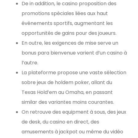
De in addition, le casino proposition des
promotions spéciales liées aux haut
événements sportifs, augmentant les
opportunités de gains pour des joueurs.
En outre, les exigences de mise serve un
bonus para bienvenue varient d’un casino à
l’autre.
La plateforme propose une vaste sélection
sobre jeux de holdem poker, allant du
Texas Hold’em au Omaha, en passant
similar des variantes moins courantes.
On retrouve des equipment à sous, des jeux
de desk, du casino en direct, des
amusements à jackpot ou même du vidéo