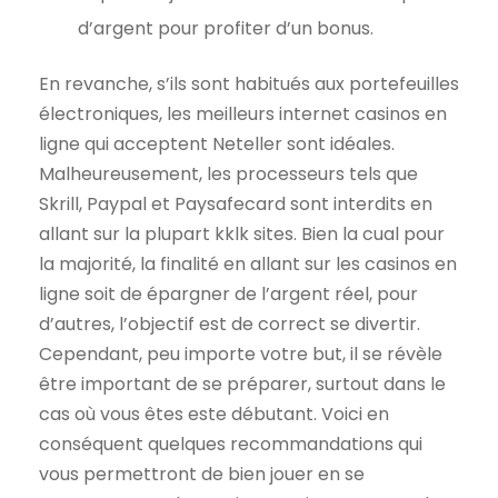
d’argent pour profiter d’un bonus.
En revanche, s’ils sont habitués aux portefeuilles
électroniques, les meilleurs internet casinos en
ligne qui acceptent Neteller sont idéales.
Malheureusement, les processeurs tels que
Skrill, Paypal et Paysafecard sont interdits en
allant sur la plupart kklk sites. Bien la cual pour
la majorité, la finalité en allant sur les casinos en
ligne soit de épargner de l’argent réel, pour
d’autres, l’objectif est de correct se divertir.
Cependant, peu importe votre but, il se révèle
être important de se préparer, surtout dans le
cas où vous êtes este débutant. Voici en
conséquent quelques recommandations qui
vous permettront de bien jouer en se